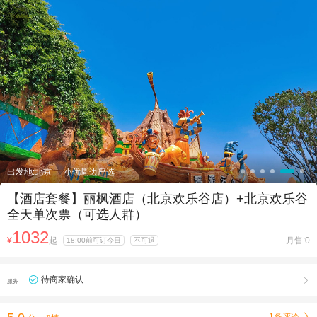

出发地:北京
小优周边严选
【酒店套餐】丽枫酒店（北京欢乐谷店）+北京欢乐谷
全天单次票（可选人群）
1032
¥
起
月售:0
18:00前可订今日
不可退
待商家确认

服务
