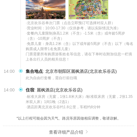
·北京欢乐谷单次门票（点击立即预订可选择对应人群）

·营业时间：10:00-17:30（仅供参考，请以实际情况为准）

·套餐内儿童限制身高1.2米（不含）-1.5米（含）或年龄5周岁
（含）-10周岁（不含）

·免票儿童：身高1.2米（含）以下或年龄5周岁（不含）以下（每名
购票成人限带1名免票儿童）

门票需要所有购票游客姓名等信息，请在下单时在附加信息一栏填
上各出行人员的相关信息！
14:00
集合地点
:
北京市朝阳区麗枫酒店(北京欢乐谷店)
此为自由行套餐，需自行前往哦
14:00
住宿
:
麗枫酒店(北京欢乐谷店)
·标准大床房（无窗，1张1.8米大床）/标准双床房（无窗，2张1.35
米双人床）1间1晚（2选1）

·酒店距离北京欢乐谷约1.8公里，车程约8分钟
*以上行程可能会因为天气、路况等原因做相应调整，敬请谅解。
查看详细产品介绍
