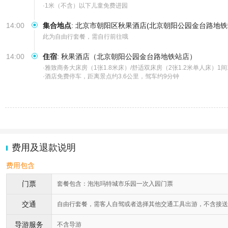
·1米（不含）以下儿童免费进园
14:00
集合地点
:
北京市朝阳区秋果酒店(北京朝阳公园金台路地铁
此为自由行套餐，需自行前往哦
14:00
住宿
:
秋果酒店（北京朝阳公园金台路地铁站店）
·雅致商务大床房（1张1.8米床）/舒适双床房（2张1.2米单人床）1间1
·酒店免费停车，距离景点约3.6公里，驾车约9分钟
费用及退款说明
费用包含
门票
套餐包含：泡泡玛特城市乐园一次入园门票
交通
自由行套餐，需客人自驾或者选择其他交通工具出游，不含接送
导游服务
不含导游