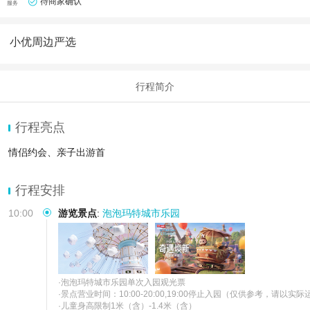
待商家确认
服务
小优周边严选
行程简介
行程亮点
情侣约会、亲子出游首
行程安排
10:00
游览景点
:
泡泡玛特城市乐园
·泡泡玛特城市乐园单次入园观光票

·景点营业时间：10:00-20:00,19:00停止入园（仅供参考，请以实际
·儿童身高限制1米（含）-1.4米（含）
