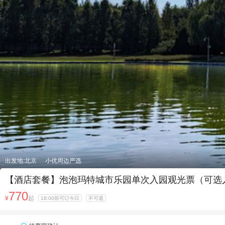
出发地:北京
小优周边严选
【酒店套餐】泡泡玛特城市乐园单次入园观光票（可选
770
¥
起
18:00前可订今日
不可退