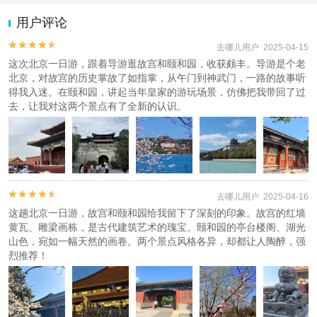
1.去哪儿网提醒您注意人身安全，参加有一定危险性的室内或户外活
动（如跳伞、潜水、滑雪等）前，请务必仔细阅读
《风险提示》
。
用户评论
2.为普及旅游安全知识及旅游文明公约，使您的旅程顺利圆满完成，
特制定
《去哪儿网旅游安全手册》
，请您认真阅读并切实遵守。


去哪儿用户 2025-04-15
这次北京一日游，跟着导游逛故宫和颐和园，收获颇丰。导游是个老
北京，对故宫的历史掌故了如指掌，从午门到神武门，一路的故事听
得我入迷。在颐和园，讲起当年皇家的游玩场景，仿佛把我带回了过
去，让我对这两个景点有了全新的认识。


去哪儿用户 2025-04-16
这趟北京一日游，故宫和颐和园给我留下了深刻的印象。故宫的红墙
黄瓦、雕梁画栋，是古代建筑艺术的瑰宝。颐和园的亭台楼阁、湖光
山色，宛如一幅天然的画卷。两个景点风格各异，却都让人陶醉，强
烈推荐！