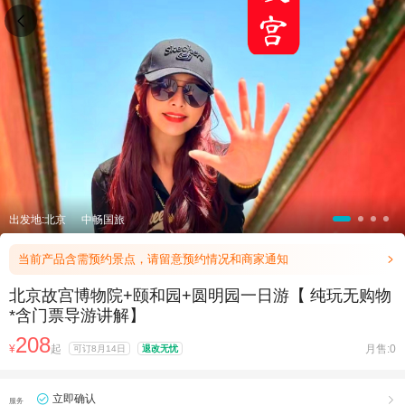

出发地:北京
中畅国旅
当前产品含需预约景点，请留意预约情况和商家通知

北京故宫博物院+颐和园+圆明园一日游【 纯玩无购物
*含门票导游讲解】
208
¥
起
月售:0
可订8月14日
退改无忧
立即确认

服务