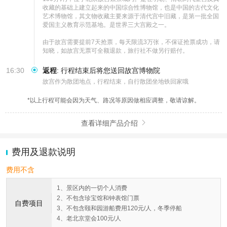
收藏的基础上建立起来的中国综合性博物馆，也是中国的古代文化
艺术博物馆，其文物收藏主要来源于清代宫中旧藏，是第一批全国
爱国主义教育示范基地。是世界三大宫殿之一。

由于故宫需要提前7天抢票，每天限流3万张，不保证抢票成功，请
知晓，如故宫无票可全额退款，旅行社不做另行赔付。
16:30
返程
:
行程结束后将您送回故宫博物院
故宫作为散团地点，行程结束，自行散团坐地铁回家哦
*以上行程可能会因为天气、路况等原因做相应调整，敬请谅解。
查看详细产品介绍

费用及退款说明
费用不含
1、景区内的一切个人消费
2、不包含珍宝馆和钟表馆门票
自费项目
3、不包含颐和园游船费用120元/人，冬季停船
4、老北京堂会100元/人