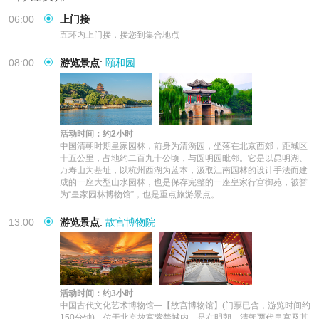
06:00
上门接
五环内上门接，接您到集合地点
08:00
游览景点
:
颐和园
活动时间：约2小时
中国清朝时期皇家园林，前身为清漪园，坐落在北京西郊，距城区
十五公里，占地约二百九十公顷，与圆明园毗邻。它是以昆明湖、
万寿山为基址，以杭州西湖为蓝本，汲取江南园林的设计手法而建
成的一座大型山水园林，也是保存完整的一座皇家行宫御苑，被誉
为“皇家园林博物馆”，也是重点旅游景点。
13:00
游览景点
:
故宫博物院
活动时间：约3小时
中国古代文化艺术博物馆—【故宫博物馆】(门票已含，游览时间约
150分钟)，位于北京故宫紫禁城内。是在明朝、清朝两代皇宫及其