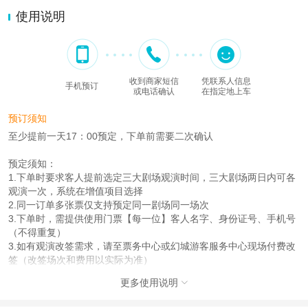
使用说明
收到商家短信
凭联系人信息
手机预订
或电话确认
在指定地上车
预订须知
至少提前一天17：00预定，下单前需要二次确认
预定须知：
1.下单时要求客人提前选定三大剧场观演时间，三大剧场两日内可各
观演一次，系统在增值项目选择
2.同一订单多张票仅支持预定同一剧场同一场次
3.下单时，需提供使用门票【每一位】客人名字、身份证号、手机号
（不得重复）
3.如有观演改签需求，请至票务中心或幻城游客服务中心现场付费改
签（改签场次和费用以实际为准）
更多使用说明

入园方式/酒店入住方式说明：
1.只有红楼梦戏剧幻城：凭手机收到取票码去窗口取票入园，首次入