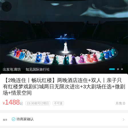

出发地:廊坊
知见国际旅行社
【2晚连住丨畅玩红楼】两晚酒店连住+双人丨亲子只
有红楼梦戏剧幻城两日无限次进出+3大剧场任选+微剧
场+情景空间
1488
¥
起
月售:0
23:30前可订明日
不可退
待商家确认

服务