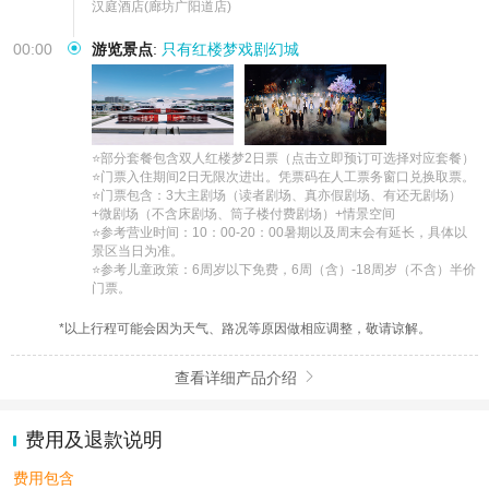
汉庭酒店(廊坊广阳道店)
00:00
游览景点
:
只有红楼梦戏剧幻城
⭐部分套餐包含双人红楼梦2日票（点击立即预订可选择对应套餐） 

⭐门票入住期间2日无限次进出。凭票码在人工票务窗口兑换取票。 

⭐门票包含：3大主剧场（读者剧场、真亦假剧场、有还无剧场）
+微剧场（不含床剧场、筒子楼付费剧场）+情景空间

⭐参考营业时间：10：00-20：00暑期以及周末会有延长，具体以
景区当日为准。 

⭐参考儿童政策：6周岁以下免费，6周（含）-18周岁（不含）半价
门票。
*以上行程可能会因为天气、路况等原因做相应调整，敬请谅解。
查看详细产品介绍

费用及退款说明
费用包含