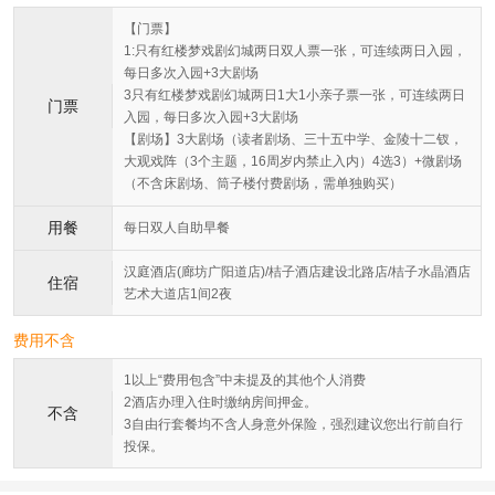
【门票】
1:只有红楼梦戏剧幻城两日双人票一张，可连续两日入园，
每日多次入园+3大剧场
3只有红楼梦戏剧幻城两日1大1小亲子票一张，可连续两日
门票
入园，每日多次入园+3大剧场
【剧场】3大剧场（读者剧场、三十五中学、金陵十二钗，
大观戏阵（3个主题，16周岁内禁止入内）4选3）+微剧场
（不含床剧场、筒子楼付费剧场，需单独购买）
用餐
每日双人自助早餐
汉庭酒店(廊坊广阳道店)/桔子酒店建设北路店/桔子水晶酒店
住宿
艺术大道店1间2夜
费用不含
1以上“费用包含”中未提及的其他个人消费
2酒店办理入住时缴纳房间押金。
不含
3自由行套餐均不含人身意外保险，强烈建议您出行前自行
投保。