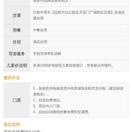
游客仔细阅读费用包含！
行程中用车【仅限天坛公园至天安门广场附近交通】其他交
交通
通自理
用餐
中餐自理
住宿
酒店自理
导游服务
专线导游带队讲解
儿童价说明
未满18周岁请按照儿童价格预订，凭有效证件预约。
费用不含
1、旅游意外险旅游意外伤害保险及航空意外险（建议旅游
者购买）。
门票
2、自选自费项目。
3、景区内小门票。
4、自由活动期间的餐食费和交通费。
退款说明