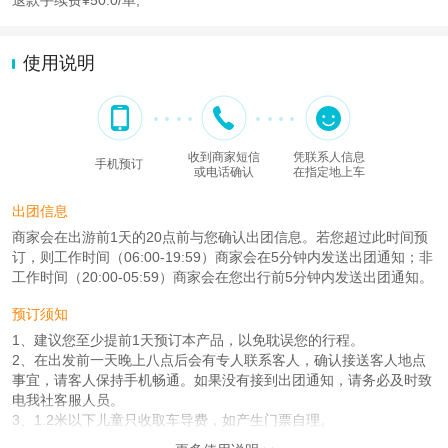
退款手续费¥50.0/单;
使用说明
收到商家短信
凭联系人信息
手机预订
或电话确认
在指定地上车
出团信息
商家会在出游前1天的20点前与您确认出团信息。若您超过此时间预
订，则工作时间（06:00-19:59）商家会在5分钟内发送出团通知；非
工作时间（20:00-05:59）商家会在您出行前5分钟内发送出团通知。
预订须知
1、建议您至少提前1天预订本产品，以免耽误您的行程。
2、在出发前一天晚上八点后会有专人联系客人，确认接送客人地点
事宜，请客人保持手机畅通。如果没有接到出团通知，请务必及时致
电我社客服人员。
3、1.2米以下儿童只收取车导费，如产生门票自理。
4、如遇国家政策性调价或天气、自然灾害等人力不可抗拒因素造成