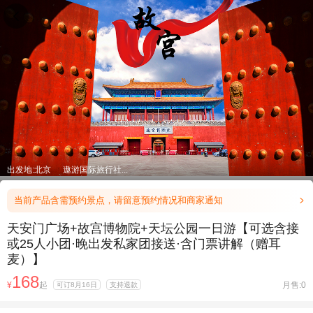

出发地:北京
遨游国际旅行社...
当前产品含需预约景点，请留意预约情况和商家通知

天安门广场+故宫博物院+天坛公园一日游【可选含接
或25人小团·晚出发私家团接送·含门票讲解（赠耳
麦）】
168
¥
起
月售:0
可订8月16日
支持退款