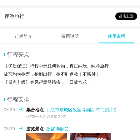
伴游旅行
进店逛逛
行程简介
费用说明
使用说明
行程亮点
【优质保证】行程中无任何购物，真正纯玩、纯净旅行！
故宫均为抢票，抢到出行，抢不到退款！不赔付！
【景点升级】春风得意马蹄疾，一日故宫花！
【温馨提示】珍宝馆/钟表馆-自行参观导游不进入讲解、请知晓
行程安排
08:30
集合地点
:
北京市东城区故宫博物院-午门(南门)
(提前一天导游通知为准)
08:30
游览景点
:
故宫博物院