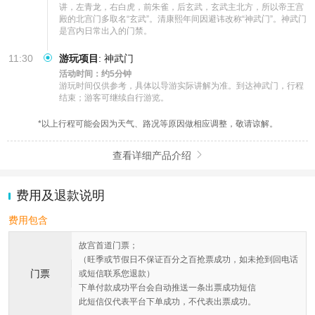
讲，左青龙，右白虎，前朱雀，后玄武，玄武主北方，所以帝王宫
殿的北宫门多取名“玄武”。清康熙年间因避讳改称“神武门”。神武门
是宫内日常出入的门禁。
11:30
游玩项目
:
神武门
活动时间：约5分钟
游玩时间仅供参考，具体以导游实际讲解为准。到达神武门，行程
结束；游客可继续自行游览。
*以上行程可能会因为天气、路况等原因做相应调整，敬请谅解。
查看详细产品介绍

费用及退款说明
费用包含
故宫首道门票；
（旺季或节假日不保证百分之百抢票成功，如未抢到回电话
门票
或短信联系您退款）
下单付款成功平台会自动推送一条出票成功短信
此短信仅代表平台下单成功，不代表出票成功。