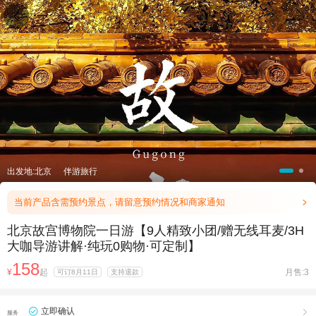

出发地:北京
伴游旅行
当前产品含需预约景点，请留意预约情况和商家通知

北京故宫博物院一日游【9人精致小团/赠无线耳麦/3H
大咖导游讲解·纯玩0购物·可定制】
158
¥
起
月售:3
可订8月11日
支持退款
立即确认

服务