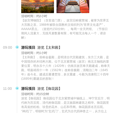
活动时间：约2小时
【故宫博物院】（含首道门票）。故宫旧称紫禁城，被誉为世界五
大宫殿之首。1988年被联合国教科文组织列为“世界文化遗产”，
AAAAA景点。（游览约150分钟） 。每周一全天闭馆。 （节假日
期间人流量大，无线耳麦数量有限，有可能无法每人一个，请谅
解）
09:00
游玩项目
:
游览【太和殿】
活动时间：约1小时
【太和殿】，俗称金銮殿，是明清古代宫殿建筑，东方三大殿，是
中国现存的木结构大殿。位于北京紫禁城（故宫）南北主轴线的显
要位置，明永乐十八年（1420年）仿南京故宫奉天殿建成，称奉天
殿。明嘉靖四十一年（1562年）改称皇极殿，清顺治二年（1645
年）改今名。建成后屡遭焚毁，多次重建，今殿为清康熙三十四年
(1695年)重建后的形制！
11:00
游玩项目
:
游览【御花园】
活动时间：约15分钟
游览【御花园】 御花园位于北京紫禁城中轴线上，坤宁宫后方，明
代称为宫后苑，清代称御花园，是汉族园林建筑之精华。御花园里
有高耸的松柏、珍贵的花木、山石和亭阁。御花园原名宫后苑。 
“神武门”，明朝时为“玄武门”，玄武为古代四神兽之一，从方位上