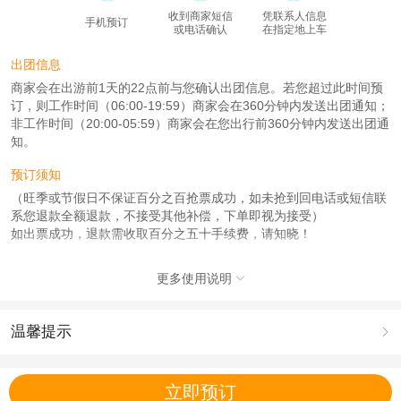
收到商家短信
凭联系人信息
手机预订
或电话确认
在指定地上车
出团信息
商家会在出游前1天的22点前与您确认出团信息。若您超过此时间预
订，则工作时间（06:00-19:59）商家会在360分钟内发送出团通知；
非工作时间（20:00-05:59）商家会在您出行前360分钟内发送出团通
知。
预订须知
（旺季或节假日不保证百分之百抢票成功，如未抢到回电话或短信联
系您退款全额退款，不接受其他补偿，下单即视为接受）
如出票成功，退款需收取百分之五十手续费，请知晓！
使用说明
更多使用说明

（旺季或节假日不保证百分之百抢票成功，如未抢到回电话或短信联
系您退款全额退款，不接受其他补偿，下单即视为接受）
如出票成功，退款需收取百分之五十手续费，请知晓！
温馨提示

产品说明
1.去哪儿网提醒您注意人身安全，参加有一定危险性的室内或户外活
动（如跳伞、潜水、滑雪等）前，请务必仔细阅读
《风险提示》
。
（旺季或节假日不保证百分之百抢票成功，如未抢到回电话或短信联
立即预订
2.为普及旅游安全知识及旅游文明公约，使您的旅程顺利圆满完成，
系您退款全额退款，不接受其他补偿，下单即视为接受）