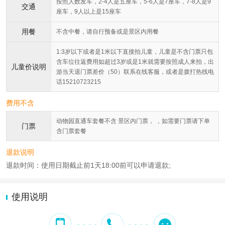
按照人数发车，2-4人是五座车，5-6人是7座车，7-8人是9
交通
座车，9人以上是15座车
用餐
不含中餐，请自行预备或是景区内用餐
1:3岁以下或者是1米以下直接拍儿童，儿童是不含门票只包
含车位往返费用如超过3岁或是1米就需要按照成人来拍，出
儿童价说明
游当天退门票差价（50）联系在线客服，或者是拨打热线电
话15210723215
费用不含
动物园直通车套餐不含 景区内门票， ，如需要门票请下单
门票
含门票套餐
退款说明
退款时间：使用日期截止前1天18:00前可以申请退款;
使用说明