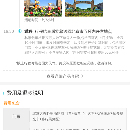
活动时间：约7小时
16:30
返程
:
行程结束后将您送回北京市五环内任意地点
私家包车根据实际人数下单每人一份,包含五环内上门接/送，全程
10小时用车，出发时间您来定，从接到您开始计算时间，包含景区
门票（小火车+猛兽观光车+动物表演+步行展览馆，无需换票直接
刷码入园即可）不含车辆入园（超时需支付超时费用50元/小时
*以上行程可能会因为天气、路况等原因做相应调整，敬请谅解。
查看详细产品介绍

费用及退款说明
费用包含
北京大兴野生动物园 门票+联票（小火车+动物表演+猛兽观
门票
光车+步行展览区）