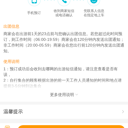
收到商家短信
凭联系人信息
手机预订
或电话确认
在指定地上车
出团信息
商家会在出游前1天的23点前与您确认出团信息。若您超过此时间预
订，则工作时间（06:00-19:59）商家会在120分钟内发送出团通知；
非工作时间（20:00-05:59）商家会在您出行前120分钟内发送出团通
知。
使用说明
1：预订成功后会收到去哪网的出游短信通知，请注意查看是否有
误，
2：自行集合的顾客根据出游的前一天工作人员通知的时间和地点请
提前3-5分钟到达集合
3：下单含接的顾客（五环内接）出游的前一天会有工作人员20:00-
更多使用说明

22.：30分左右通知上门接的时间，请提前做好洗漱准备（含接是2位
起接）
4：下单私家团的顾客根据人数下单每人一份下单即可,私家团包含五
温馨提示

环内上门接/送，全程10小时用车，出发时间您来定，从接到您开始
计算时间，包含景区联票（小火车+猛兽观光车+动物表演+步行展览
1.去哪儿网提醒您注意人身安全，参加有一定危险性的室内或户外活
馆，无需换票直接刷码入院即可）
动（如跳伞、潜水、滑雪等）前，请务必仔细阅读
《风险提示》
。