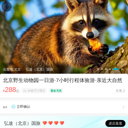

出发地:北京
弘途（北京）国旅
北京野生动物园一日游·7小时行程体验游·亲近大自然
288
¥
起
月售:2
22:30前可订明日
退改无忧
立即确认

服务
弘途（北京）国旅
进店逛逛