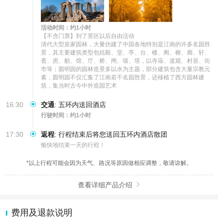
活动时间：约1小时
【不含门票】到了景区以后自由活动

清代大型皇家园林，大量仿建了中国各地特别是江南的许多名园胜
景，其主要建筑类型包括殿、堂、亭、台、楼、阁、榭、廊、轩、
斋、房、舫、馆、厅、桥、闸、墙、塔，以寺庙、道观、村居、街
市等；圆明园的园林造景多以水为主题，部分建筑包含大量宗教元
素，圆明园不仅汇集了江南若干名园胜景，还移植了西方园林建
筑，集当时古今中外造园艺术
16:30
交通
:
五环内送回酒店
行驶时间：约1小时
17:30
返程
:
行程结束后将您送回五环内酒店散团
愉快地结束一天的行程！
*以上行程可能会因为天气、路况等原因做相应调整，敬请谅解。
查看详细产品介绍

费用及退款说明