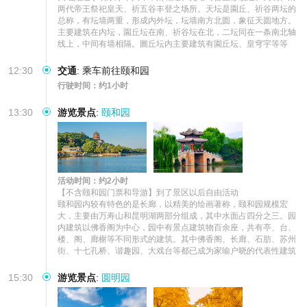
两代帝王祭祀皇天、祈五谷丰登之场所。天坛是園丘、祈谷两坛的
总称，有坛墙两重，形成内外坛，坛墙南方北圆，象征天圆地方。
主要建筑在内坛，園丘坛在南、祈谷坛在北，二坛同在一条南北轴
线上，中间有墙相隔。圖丘坛内主要建筑有園丘坛、皇穹宇等等
12:30
交通
:
乘车前往颐和园
行驶时间：约1小时
13:30
游览景点
:
颐和园
活动时间：约2小时
【不含颐和园门票和导游】到了景区以后自由活动

颐和园内较有特色的是长廊，以精美的绘画著称，颐和园规模宏
大，主要由万寿山和昆明湖两部分组成，其中水面占四分之三。园
内建筑以佛香阁为中心，园中有景点建筑物百余座，共有亭、台、
楼、阁、廊榭等不同形式的建筑。其中佛香阁、长廊、石肪、苏州
街、十七孔桥、谐趣园、大戏台等都已成为家喻户晓的代表性建筑
15:30
游览景点
:
圆明园