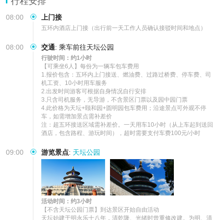
行程安排
08:00
上门接
五环内酒店上门接（出行前一天工作人员确认接驳时间和地点）
08:00
交通
:
乘车前往天坛公园
行驶时间：约1小时
【可乘坐6人】每份为一辆车包车费用

1.报价包含：五环内上门接送、燃油费、过路过桥费、停车费、司
机工资、10小时用车服务

2.出发时间游客可根据自身情况自行安排

3.只含司机服务，无导游，不含景区门票以及园中园门票

4.此价格为天坛+颐和园+圆明园包车费用；沿途景点可外观不停
车，如需增加景点需补差价

注：超五环接送区域需补差价。一天用车10小时（从上车起到送回
酒店，包含路程、游玩时间），超时需要支付车费100元/小时
09:00
游览景点
:
天坛公园
活动时间：约3小时
【不含天坛公园门票】到达景区开始自由活动

天坛始建于明永乐十八年，清乾隆、光绪时曾重修改建。为明、清