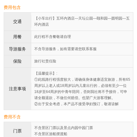
费用包含
【小车出行】五环内酒店—天坛公园—颐和园—圆明园—五
交通
环内酒店
用餐
此行程不含餐敬请自理
导游服务
不含导游服务，如有需要请您联系客服
保险
旅行社责任险
【温馨提示】:
①此线路行程强度较大，请确保身体健康适宜旅游，所有65
周岁以上老人或18周岁以内儿童出行的，必须有至少一位
注意事项
18岁至64周岁的中青年陪同，否则我社将不予接待，可申
请全额退款，不做任何赔偿。也望广大游客理解。
②出于安全考虑，本产品不接受孕妇预订，敬请谅解
费用不含
不含景区门票以及景点内园中园门票
门票
不含景区游船摆渡船