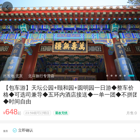

出发地:北京
北斗旅行专营店
【包车游】天坛公园+颐和园+圆明园一日游◆整车价
格◆可选司兼导◆五环内酒店接送◆一单一团◆不拼团
◆时间自由
648
¥
起
月售:0
23:59前可订明日
退改无忧
立即确认

服务