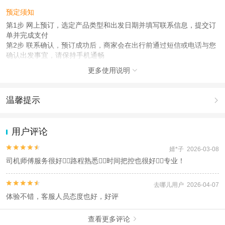
预定须知
第1步 网上预订，选定产品类型和出发日期并填写联系信息，提交订
单并完成支付
第2步 联系确认，预订成功后，商家会在出行前通过短信或电话与您
确认出发事宜，请保持手机通畅
第3步 准备出发，出行当日，请准时在您选择的上车地点集合，凭预
更多使用说明

订时填写的联系人信息参团
使用说明
温馨提示

1、关于咨询问题：如有问题可以咨询客服，如果没有问题，无需咨
询可直接下单；
1.去哪儿网提醒您注意人身安全，参加有一定危险性的室内或户外活
2、关于联系问题：下单付款成功后，工作人员会于出行前1日21:00
动（如跳伞、潜水、滑雪等）前，请务必仔细阅读
《风险提示》
。
用户评论
前以电话或短信形式与您确认集合时间和地点，请务必保证预留的手
2.为普及旅游安全知识及旅游文明公约，使您的旅程顺利圆满完成，
机号畅通（节假日或晚于21：00下单的情况下，可能延后至
特制定
《去哪儿网旅游安全手册》
，请您认真阅读并切实遵守。


婧*子 2026-03-08
23:30）。超出时间范围请您联系客服！
司机师傅服务很好👍🏻路程熟悉👍🏻时间把控也很好👌🏻专业！
查看
《工商执照信息》
《特许经营许可证信息》


去哪儿用户 2026-04-07
体验不错，客服人员态度也好，好评
查看更多评论
