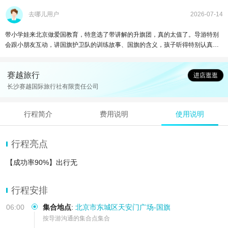
去哪儿用户
2026-07-14
带小学娃来北京做爱国教育，特意选了带讲解的升旗团，真的太值了。导游特别
会跟小朋友互动，讲国旗护卫队的训练故事、国旗的含义，孩子听得特别认真，
全程都安安静静的。位置也安排得很好，孩子不用抱就能看清，升旗的时候自己
主动行少先队礼，看得出来是真的被感染到了。看完还跟着导游了解了天安门周
赛越旅行
边的建筑，孩子一路都在问问题，比在家看课本生动太多了，这趟比逛十个游乐
进店逛逛
园都有意义。
长沙赛越国际旅行社有限责任公司
行程简介
费用说明
使用说明
行程亮点
【成功率90%】出行无
行程安排
06:00
集合地点
:
北京市东城区天安门广场-国旗
按导游沟通的集合点集合