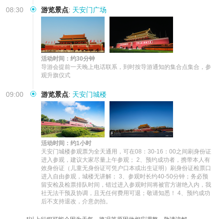
08:30
游览景点
:
天安门广场
活动时间：约30分钟
导游会提前一天晚上电话联系，到时按导游通知的集合点集合，参
观升旗仪式
09:00
游览景点
:
天安门城楼
活动时间：约1小时
天安门城楼参观票为全天通用，可在08：30-16：00之间刷身份证
进入参观，建议大家尽量上午参观； 2、预约成功者，携带本人有
效身份证（儿童无身份证可凭户口本或出生证明）刷身份证检票口
进入自由参观，城楼无讲解； 3、参观时长约40-50分钟；务必预
留安检及检票排队时间，错过进入参观时间将被官方谢绝入内，我
社无法干预及协调，且无任何费用可退；敬请知悉！ 4、预约成功
后不支持退改，介意勿拍。