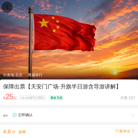

出发地:北京
赛越旅行
保障出票【天安门广场·升旗半日游含导游讲解】
25
¥
起
月售:107
16:00前可订明日
退改无忧
立即确认

服务
4.9
77条评论

分
超棒