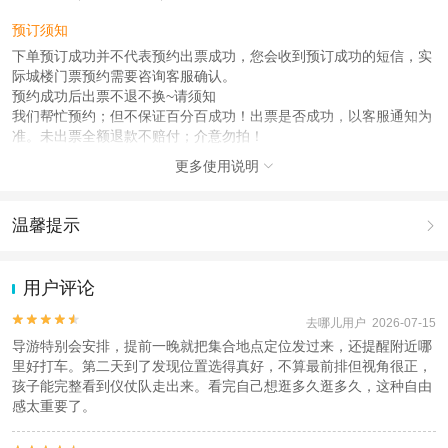
预订须知
下单预订成功并不代表预约出票成功，您会收到预订成功的短信，实
际城楼门票预约需要咨询客服确认。
预约成功后出票不退不换~请须知
我们帮忙预约；但不保证百分百成功！出票是否成功，以客服通知为
准。未出票全额退款不赔付；介意勿拍！
更多使用说明

查看
《工商执照信息》
《特许经营许可证信息》
温馨提示

1.去哪儿网提醒您注意人身安全，参加有一定危险性的室内或户外活
动（如跳伞、潜水、滑雪等）前，请务必仔细阅读
《风险提示》
。
用户评论
2.为普及旅游安全知识及旅游文明公约，使您的旅程顺利圆满完成，
特制定
《去哪儿网旅游安全手册》
，请您认真阅读并切实遵守。


去哪儿用户 2026-07-15
导游特别会安排，提前一晚就把集合地点定位发过来，还提醒附近哪
里好打车。第二天到了发现位置选得真好，不算最前排但视角很正，
孩子能完整看到仪仗队走出来。看完自己想逛多久逛多久，这种自由
感太重要了。