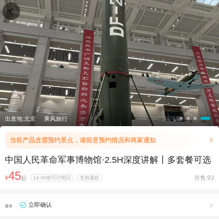

出发地:北京
乘风旅行
当前产品含需预约景点，请留意预约情况和商家通知

中国人民革命军事博物馆·2.5H深度讲解丨多套餐可选
45
¥
起
月售:93
14:00前可订明日
支持退款
立即确认

服务