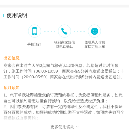
使用说明
收到商家短信
凭联系人信息
手机预订
或电话确认
在指定地上车
出团信息
商家会在出游当天的0点前与您确认出团信息。若您超过此时间预
订，则工作时间（06:00-19:59）商家会在5分钟内发送出团通知；非
工作时间（20:00-05:59）商家会在您出行前5分钟内发送出团通知。
预订须知
1、您下单我社即接受您的订票预约委托，为您提供预约服务，如您
自己可以预约请您尽量自行预约，以免给您造成经济负担；
2、因门票资源有限，订票有一定的概率性及不确定性，我社不保证
百分百预约成功，如预约成功按期出游不支持退改，如预约失败可全
额退款或改期再约；
3、景区官方不支持代订代买，我们仅服务有需要的委托用户(包括但
更多使用说明
