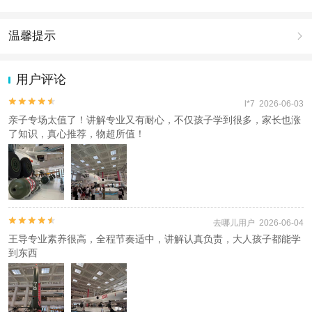
不限于在订票时间因在工作、会议、出差等无法及时订票用户)，在
下单的同时您也可以自己预约，我们未预约成功都是全额退款，不收
取任何费用;
温馨提示

4、一经阅读同意，订票不成功仅全额退款或改期再约，不做其他任
何赔付
1.去哪儿网提醒您注意人身安全，参加有一定危险性的室内或户外活
动（如跳伞、潜水、滑雪等）前，请务必仔细阅读
《风险提示》
。
用户评论
人群说明
2.为普及旅游安全知识及旅游文明公约，使您的旅程顺利圆满完成，
未满14周岁(含)的未成年人，须由成年人代为预约，并与预约人同步
特制定
《去哪儿网旅游安全手册》
，请您认真阅读并切实遵守。


l*7 2026-06-03
核验入馆；
亲子专场太值了！讲解专业又有耐心，不仅孩子学到很多，家长也涨
免预约绿色通道：现役军人、军队文职人员、退役军人、烈士遗属、
了知识，真心推荐，物超所值！
因公牺牲军人遗属、病故军人遗属、消防救援人员、60岁以上老人、
残疾人开放绿色通道，仅限本人持有关身份证明证件和身份证，经查
验后，由军博南门绿色通道入馆。
查看
《工商执照信息》
《特许经营许可证信息》


去哪儿用户 2026-06-04
王导专业素养很高，全程节奏适中，讲解认真负责，大人孩子都能学
到东西