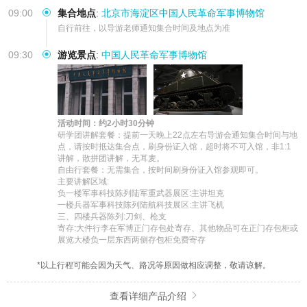
09:00
集合地点
:
北京市海淀区中国人民革命军事博物馆
自行前往，以导游老师通知集合时间及地点为准
09:30
游览景点
:
中国人民革命军事博物馆
活动时间：约2小时30分钟
研学团讲解套餐：提前一天晚上22点左右导游会通知集合时间与地
点，请按时抵达集合点，刷身份证入馆，超时将不可入馆，非1:1
讲解，散拼团讲解，无耳麦。

自由行套餐：无需集合，按时间刷身份证入馆参观即可。

主要讲解区域:

负一楼军事科技陈列陆军重武器展区:主讲坦克

一楼兵器军事科技陈列陆航科技展区:主讲飞机

三、四楼兵器陈列:刀剑、枪支

寄存:大件行李在军博正门存包处寄存、其他物品可在正门存包柜或
展览大楼负一层东西两侧存包柜免费寄存
*以上行程可能会因为天气、路况等原因做相应调整，敬请谅解。
查看详细产品介绍
