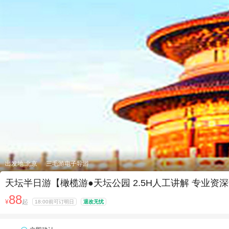
出发地:北京
三毛游电子导游
天坛半日游【橄榄游●天坛公园 2.5H人工讲解 专业资
88
¥
起
18:00前可订明日
退改无忧