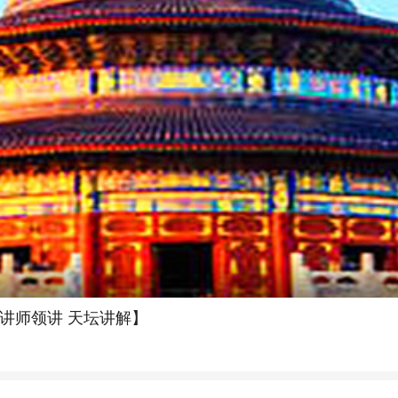
深讲师领讲 天坛讲解】