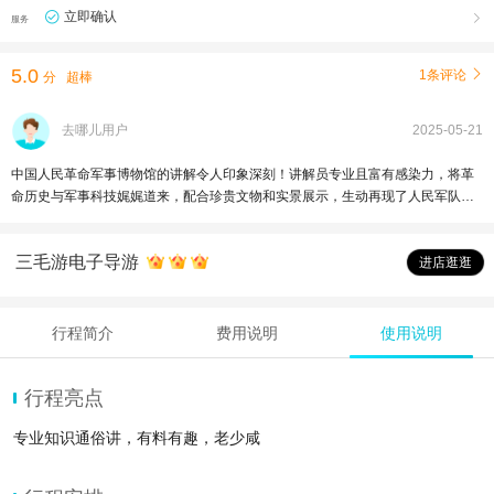
立即确认

服务
5.0
1条评论

分
超棒
去哪儿用户
2025-05-21
中国人民革命军事博物馆的讲解令人印象深刻！讲解员专业且富有感染力，将革
命历史与军事科技娓娓道来，配合珍贵文物和实景展示，生动再现了人民军队的
光辉历程。从革命战争到现代国防，内容既震撼又充满教育意义，无论老少都能
深受触动。绝对是接受爱国主义教育和军事科普的必去之地！
三毛游电子导游
进店逛逛
行程简介
费用说明
使用说明
行程亮点
专业知识通俗讲，有料有趣，老少咸