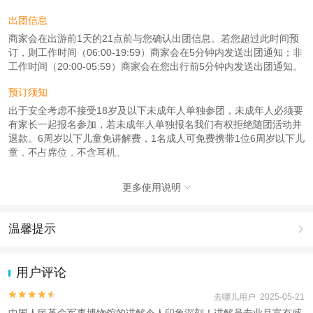
出团信息
商家会在出游前1天的21点前与您确认出团信息。若您超过此时间预
订，则工作时间（06:00-19:59）商家会在5分钟内发送出团通知；非
工作时间（20:00-05:59）商家会在您出行前5分钟内发送出团通知。
预订须知
出于安全考虑不接受18岁及以下未成年人单独参团，未成年人必须要
有家长一起报名参加，若未成年人单独报名我们有权拒绝随团活动并
退款。6周岁以下儿童免讲解费，1名成人可免费携带1位6周岁以下儿
童，不占席位，不含耳机。
产品说明
更多使用说明

下单成功后，工作人员会在您出行前一天的21：00前，以来电/短信
的方式告知您集合时间、集合地址等信息，请您注意查收；
【使用方法】请您按照集合时间到达集合地址，集合使用；
温馨提示

【场次时间】上午场9：00； 下午场13：00
【集合时间】具体以工作人员短信告知您的集合时间为准；
1.去哪儿网提醒您注意人身安全，参加有一定危险性的室内或户外活
【集合地址】中国人民革命军事博物馆门口（具体以工作人员短信告
动（如跳伞、潜水、滑雪等）前，请务必仔细阅读
《风险提示》
。
用户评论
知您的集合地址为准）。
2.为普及旅游安全知识及旅游文明公约，使您的旅程顺利圆满完成，
【拼团迟到规则】因游客自身原因造成迟到的，为保证其他按时参加
特制定
《去哪儿网旅游安全手册》
，请您认真阅读并切实遵守。


去哪儿用户 2025-05-21
的参观者的利益以及后续团队顺利进行，讲师不会补时补讲缺失部