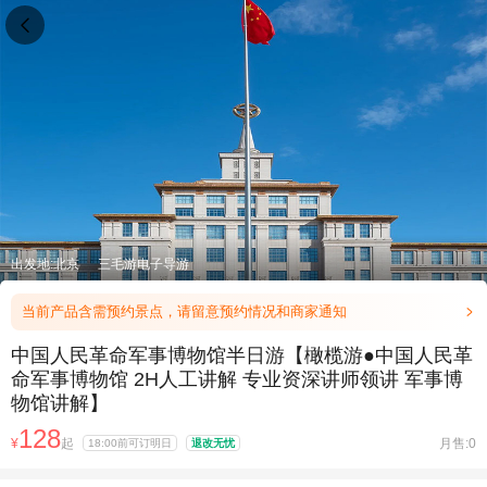

出发地:北京
三毛游电子导游
当前产品含需预约景点，请留意预约情况和商家通知

中国人民革命军事博物馆半日游【橄榄游●中国人民革
命军事博物馆 2H人工讲解 专业资深讲师领讲 军事博
物馆讲解】
128
¥
起
月售:0
18:00前可订明日
退改无忧