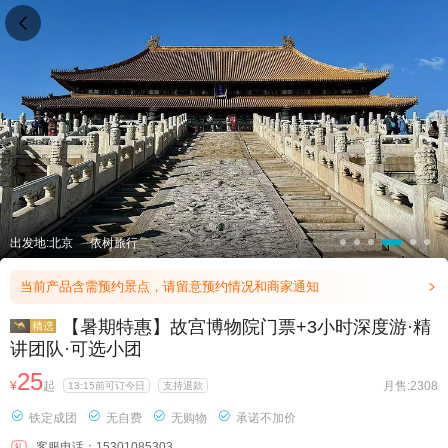

出发地:北京
依树旅行
当前产品含需预约景点，请留意预约情况和商家通知

【暑期特惠】故宫博物院门票+3小时深度游·精
讲团队·可选小团
25
¥
起
月售:2308
13:15前可订今日
支持退款




铁定成团
无自费
无购物
承诺不加价
客服电话：15301085303
礼