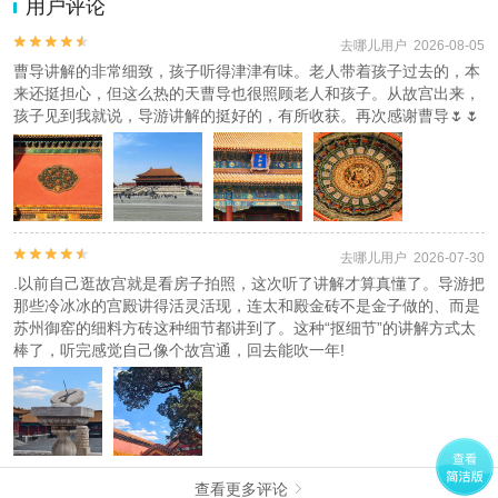
用户评论
2.为普及旅游安全知识及旅游文明公约，使您的旅程顺利圆满完成，
特制定
《去哪儿网旅游安全手册》
，请您认真阅读并切实遵守。


去哪儿用户 2026-08-05
曹导讲解的非常细致，孩子听得津津有味。老人带着孩子过去的，本
来还挺担心，但这么热的天曹导也很照顾老人和孩子。从故宫出来，
孩子见到我就说，导游讲解的挺好的，有所收获。再次感谢曹导🌷🌷


去哪儿用户 2026-07-30
.以前自己逛故宫就是看房子拍照，这次听了讲解才算真懂了。导游把
那些冷冰冰的宫殿讲得活灵活现，连太和殿金砖不是金子做的、而是
苏州御窑的细料方砖这种细节都讲到了。这种“抠细节”的讲解方式太
棒了，听完感觉自己像个故宫通，回去能吹一年!
查看更多评论
