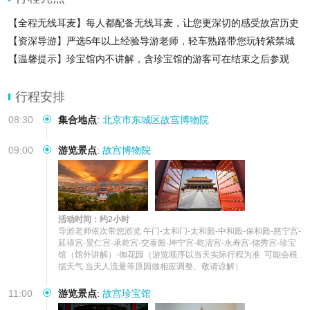
【全程无线耳麦】每人都配备无线耳麦，让您更深切的感受故宫历史
【资深导游】严选5年以上经验导游老师，轻车熟路带您玩转紫禁城
【温馨提示】珍宝馆内不讲解，含珍宝馆的游客可在结束之后参观
旺季或节假日不保证百分之抢票成功，如未抢到会电话或短信通
行程安排
08:30
集合地点
:
北京市东城区故宫博物院
09:00
游览景点
:
故宫博物院
活动时间：约2小时
导游老师依次带您游览 午门-太和门-太和殿-中和殿-保和殿-慈宁宫-
延禧宫-景仁宫-承乾宫-交泰殿-坤宁宫-乾清宫-永寿宫-储秀宫-珍宝
馆（馆外讲解）-御花园（游览顺序以当天实际行程为准  可能会根
据天气 当天人流量等原因做相应调整、敬请谅解）
11:00
游览景点
:
故宫珍宝馆