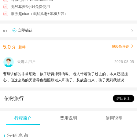
无线耳麦3小时免费使用
礼
服务超nice（幽默风趣+亲和力强）
礼
立即确认

服务
5.0
666条评论

分
超棒
去哪儿用户
2026-08-05
曹导讲解的非常细致，孩子听得津津有味。老人带着孩子过去的，本来还挺担
心，但这么热的天曹导也很照顾老人和孩子。从故宫出来，孩子见到我就说，导
游讲解的挺好的，有所收获。再次感谢曹导🌷🌷
依树旅行
进店逛逛
行程简介
费用说明
使用说明
行程亮点