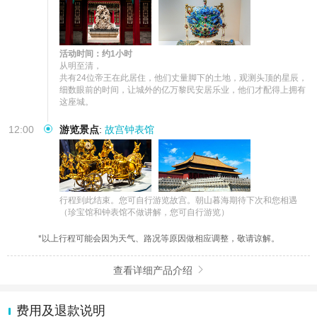
活动时间：约1小时
从明至清，

共有24位帝王在此居住，他们丈量脚下的土地，观测头顶的星辰，
细数眼前的时间，让城外的亿万黎民安居乐业，他们才配得上拥有
这座城。
12:00
游览景点
:
故宫钟表馆
行程到此结束。您可自行游览故宫。朝山暮海期待下次和您相遇
（珍宝馆和钟表馆不做讲解，您可自行游览）
*以上行程可能会因为天气、路况等原因做相应调整，敬请谅解。
查看详细产品介绍

费用及退款说明