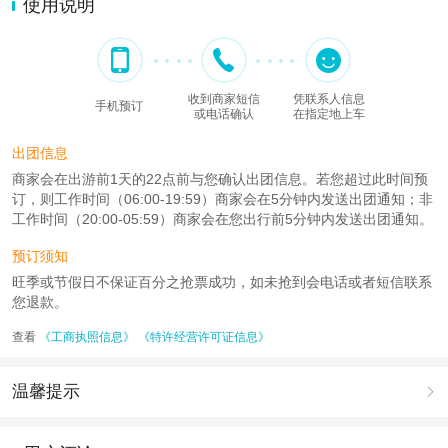
使用说明
收到商家短信
凭联系人信息
手机预订
或电话确认
在指定地上车
出团信息
商家会在出游前1天的22点前与您确认出团信息。若您超过此时间预
订，则工作时间（06:00-19:59）商家会在5分钟内发送出团通知；非
工作时间（20:00-05:59）商家会在您出行前5分钟内发送出团通知。
预订须知
旺季或节假日不保证百分之抢票成功，如未抢到会电话或者短信联系
您退款。
查看
《工商执照信息》
《特许经营许可证信息》
温馨提示

1.去哪儿网提醒您注意人身安全，参加有一定危险性的室内或户外活
动（如跳伞、潜水、滑雪等）前，请务必仔细阅读
《风险提示》
。