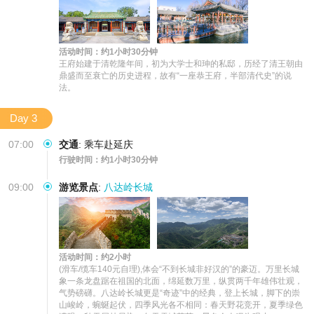
活动时间：约1小时30分钟
王府始建于清乾隆年间，初为大学士和珅的私邸，历经了清王朝由
鼎盛而至衰亡的历史进程，故有“一座恭王府，半部清代史”的说
法。
Day 3
07:00
交通
:
乘车赴延庆
行驶时间：约1小时30分钟
09:00
游览景点
:
八达岭长城
活动时间：约2小时
(滑车/缆车140元自理),体会“不到长城非好汉的”的豪迈。万里长城
象一条龙盘踞在祖国的北面，绵延数万里，纵贯两千年雄伟壮观，
气势磅礴。八达岭长城更是“奇迹”中的经典，登上长城，脚下的崇
山峻岭，蜿蜒起伏，四季风光各不相同：春天野花竞开，夏季绿色