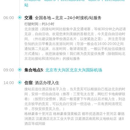
站
06:00
交通
:
全国各地→北京→24小时接机/站服务
行驶时间：约3小时
北京接团（因接站时间比较集中及交通堵塞，等候30分钟之内还请
见谅，自由活动。欢迎您来到美丽的首都北京，今天是自由活动时
间。（外出建议随身带份酒店名片，以便紧急之需）。并注意导游
告知的次日早餐及出发游玩时间（导游一般会在16:00-20:00之间
通知第二天起床、出发时间，敬请请留意，一般以手机短信或微信
方式通知）。祝您旅途愉快！我们将为贵宾提供免费（除朝阳站北
京北站接站和清河站外）的接站服务
09:00
集合地点5
:
北京市大兴区北京大兴国际机场
14:00
住宿
:
酒店办理入住
接站后送往酒店报名字入住，当天贵宾可以根据自己抵达北京的时
间，安排一些自由活动（推荐：三里屯太古里，网红打卡地南锣鼓
巷）（按照行业惯例，酒店一般需要下午两点以后才能入住，到达
北京较早的贵宾，可以先自行安排一些活动，一旦有房间清理完
毕，尽快安排贵宾入住。）

格林豪泰十里河店 格林豪泰蒲黄榆店 都市优选酒店十里河店 馨德
润酒店 汉庭酒店北京工业大学店 汉庭酒店南苑和义地铁站店  速8
酒店等或同级