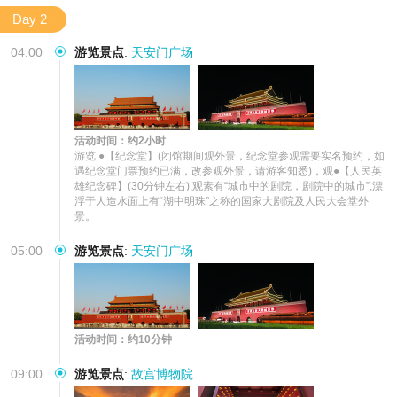
Day 2
04:00
游览景点
:
天安门广场
活动时间：约2小时
游览 ●【纪念堂】(闭馆期间观外景，纪念堂参观需要实名预约，如
遇纪念堂门票预约已满，改参观外景，请游客知悉)，观●【人民英
雄纪念碑】(30分钟左右),观素有“城市中的剧院，剧院中的城市”,漂
浮于人造水面上有“湖中明珠”之称的国家大剧院及人民大会堂外
景。
05:00
游览景点
:
天安门广场
活动时间：约10分钟
09:00
游览景点
:
故宫博物院