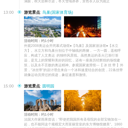
满眼，秋天层林尽染，冬天雪域莽莽，景色令人叹为观止
13:00
游览景点
:
鸟巢(国家体育场)
活动时间：约1小时
外观2008奥运会开闭幕式场馆●【鸟巢】及国家游泳馆●【水立
方】。水立方和鸟巢分别位于中轴线的两侧， 一方一圆，遥相呼
应，构成了人文奥运  的独特风景线。虽然奥运的圣火已渐行渐
远，是无上的荣耀和美好的回忆，还有一座座历经辉煌的场馆建
筑，以及永不言败的奥运精神。参观国家速滑馆---【 冰 丝 带 】外
景，“冰丝带”的设计理念来自一个冰和速度结合的创意，22条丝带
就像运动员滑过的痕迹，象征速度和激情。
15:00
游览景点
:
圆明园
活动时间：约1小时
法国大作家雨果曾说：“即使把我国所有圣母院的全部宝物加在一
起，也不能同这个规模宏大而富丽堂皇的东方博物馆媲美”。1860