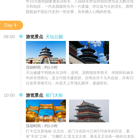
年10月圆明园惨遭英法联军、八国联军野蛮的劫掠焚毁及无数次毁
灭和劫掠，一代名园最终沦为一片废墟。经过血与火的洗礼，圆明
园犹如中国近代史的一部史册，具有撼人心魄的价值。
Day 4
08:00
游览景点
:
天坛公园
活动时间：约1小时
天坛修建于明朝永乐18年，是明、清两朝皇帝祭天、求雨和祈祷丰
年的专用祭坛，是古代祭天建筑群。自明永乐十九年起始，共有22
位皇帝亲御天坛，向皇天上帝顶礼膜拜，虔诚祭祀。
10:00
游览景点
:
前门大街
活动时间：约1小时
打卡北京新地标-北京坊，前门大街距今已有570余年的历史，素
有“天街”之称，“大栅栏儿”是北京古老、著名且又别具一格的古老街