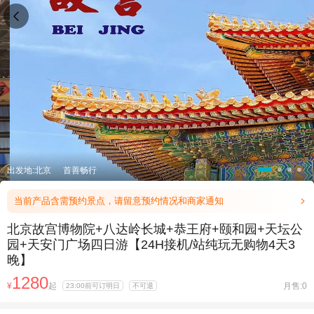

出发地:北京
首善畅行
当前产品含需预约景点，请留意预约情况和商家通知

北京故宫博物院+八达岭长城+恭王府+颐和园+天坛公
园+天安门广场四日游【24H接机/站纯玩无购物4天3
晚】
1280
¥
起
月售:0
23:00前可订明日
不可退