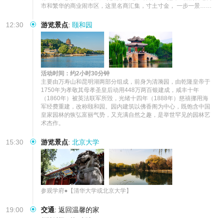
市和繁华的商业闹市区，这里名商汇集，寸土寸金， 一步一景……
12:30
游览景点
:
颐和园
活动时间：约2小时30分钟
主要由万寿山和昆明湖两部分组成，前身为清漪园，由乾隆皇帝于
1750年为孝敬其母孝圣皇后动用448万两百银建成，咸丰十年
（1860年）被英法联军所毁，光绪十四年（1888年）慈禧挪用海
军经费重建，改称颐和园。园内建筑以佛香阁为中心，既饱含中国
皇家园林的恢弘富丽气势，又充满自然之趣，是举世罕见的园林艺
术杰作。
15:30
游览景点
:
北京大学
参观学府●【清华大学或北京大学】
19:00
交通
:
返回温馨的家