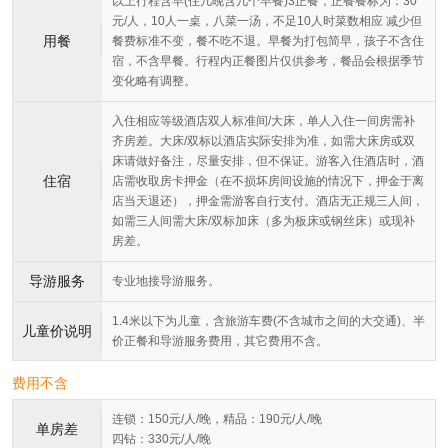
以上行程含早(住几晚含几个早餐)3正餐，正餐餐标为：30
元/人，10人一桌，八菜一汤，不足10人时菜数相应 减少但
用餐
餐费标准不变，餐不吃不退。早餐为打包简早，孩子不含住
宿，不含早餐。行程内正餐图片仅供参考，餐品会根据季节
变化略有调整。
入住相应等级酒店双人标准间/大床，单人入住一间房需补
齐房差。大床/双标以酒店实际安排为准，如需大床房或双
床请做好备注，尽量安排，但不保证。游客入住酒店时，酒
住宿
店需收取房卡押金（在不损坏房间设施的情况下，押金于离
店当天退还），押金需游客自行支付。酒店无正规三人间，
如需三人间需大床/双标加床（多为板床或钢丝床）或现补
房差。
导游服务
专业地接导游服务。
1.4米以下为儿童，含旅游车费(不含城市之间的大交通)、半
儿童价说明
价正餐和导游服务费用，其它费用不含。
费用不含
连锁：150元/人/晚，精品：190元/人/晚
单房差
四钻：330元/人/晚