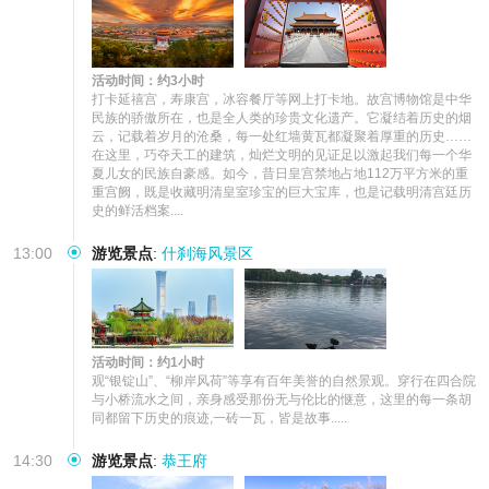
活动时间：约3小时
打卡延禧宫，寿康宫，冰容餐厅等网上打卡地。故宫博物馆是中华
民族的骄傲所在，也是全人类的珍贵文化遗产。它凝结着历史的烟
云，记载着岁月的沧桑，每一处红墙黄瓦都凝聚着厚重的历史…… 
在这里，巧夺天工的建筑，灿烂文明的见证足以激起我们每一个华
夏儿女的民族自豪感。如今，昔日皇宫禁地占地112万平方米的重
重宫阙，既是收藏明清皇室珍宝的巨大宝库，也是记载明清宫廷历
史的鲜活档案....
13:00
游览景点
:
什刹海风景区
活动时间：约1小时
观“银锭山”、“柳岸风荷”等享有百年美誉的自然景观。穿行在四合院
与小桥流水之间，亲身感受那份无与伦比的惬意，这里的每一条胡
同都留下历史的痕迹,一砖一瓦，皆是故事.....
14:30
游览景点
:
恭王府