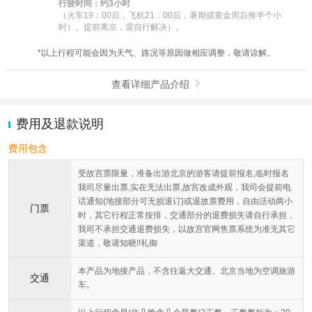
行驶时间：约3小时
（火车19：00后，飞机21：00后，暑期或黄金周后推半个小
时）。提前离京，需自行解决）。
*以上行程可能会因为天气、路况等原因做相应调整，敬请谅解。
查看详细产品介绍

费用及退款说明
费用包含
受故宫票限量，准备出游北京的游客请提前报名,临时报名
我司尽量出票,实在无法出票,故宫改成外观，我司会提前电
话通知{地接部分可无损退订}或退故票费用，自由活动两小
门票
时，其它行程正常按排，交通部分的退费损失请自行承担，
我司不承担交通退费损失，以故宫官网售票系统为准无其它
渠道，敬请知晓!!礼御
本产品为地接产品，不含往返大交通。北京当地为空调旅游
交通
车。