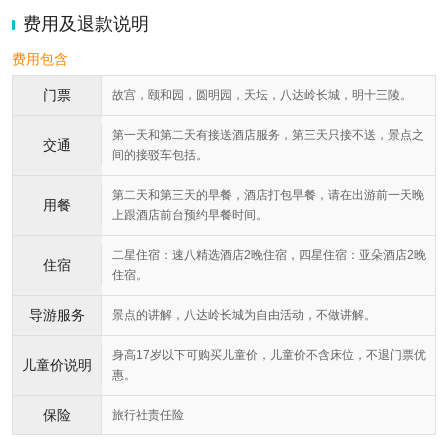
费用及退款说明
费用包含
门票
故宫，颐和园，圆明园，天坛，八达岭长城，明十三陵。
第一天和第二天有接送酒店服务，第三天只接不送，景点之
交通
间的接驳车包括。
第二天和第三天的早餐，酒店打包早餐，请在出游前一天晚
用餐
上跟酒店前台预约早餐时间。
二星住宿：速八精选酒店2晚住宿，四星住宿：亚朵酒店2晚
住宿
住宿。
导游服务
景点的讲解，八达岭长城为自由活动，不做讲解。
身高17岁以下可购买儿童价，儿童价不含床位，不退门票优
儿童价说明
惠。
保险
旅行社责任险