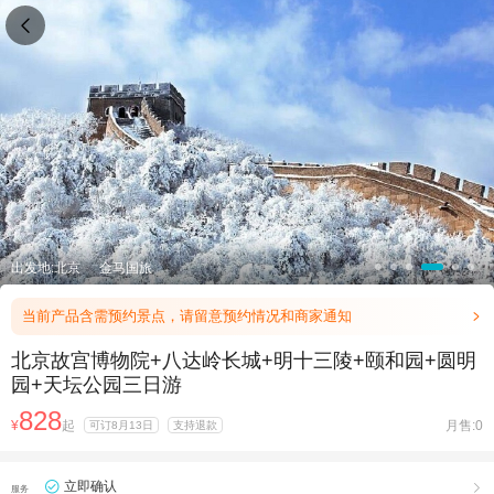

出发地:北京
金马国旅
当前产品含需预约景点，请留意预约情况和商家通知

北京故宫博物院+八达岭长城+明十三陵+颐和园+圆明
园+天坛公园三日游
828
¥
起
月售:0
可订8月13日
支持退款
立即确认

服务