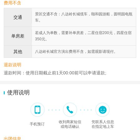
费用不含
景区交通不含：八达岭长城缆车，颐和园游船，圆明园电瓶
交通
车。
若成人为单数，需要补单房差，二星住宿200元，四星住宿
单房差
350元。
其他
八达岭长城官方演出费用不含，如需观影请现付。
退款说明
退款时间：使用日期截止前1天00:00前可以申请退款;
使用说明
收到商家短信
凭联系人信息
手机预订
或电话确认
在指定地上车
出团信息