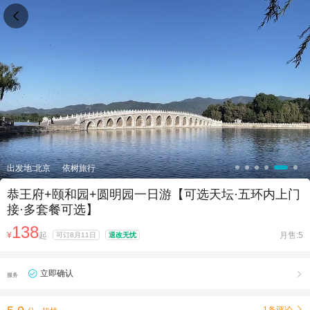

出发地:北京
依树旅行
恭王府+颐和园+圆明园一日游【可选天坛·五环内上门
接·多套餐可选】
138
¥
起
月售:5
可订8月11日
退改无忧
立即确认

服务
