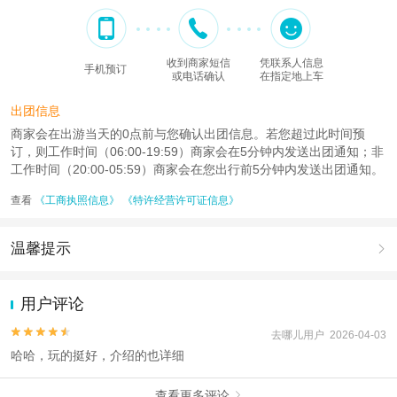
收到商家短信
凭联系人信息
手机预订
或电话确认
在指定地上车
出团信息
商家会在出游当天的0点前与您确认出团信息。若您超过此时间预
订，则工作时间（06:00-19:59）商家会在5分钟内发送出团通知；非
工作时间（20:00-05:59）商家会在您出行前5分钟内发送出团通知。
查看
《工商执照信息》
《特许经营许可证信息》
温馨提示

1.去哪儿网提醒您注意人身安全，参加有一定危险性的室内或户外活
动（如跳伞、潜水、滑雪等）前，请务必仔细阅读
《风险提示》
。
用户评论
2.为普及旅游安全知识及旅游文明公约，使您的旅程顺利圆满完成，
特制定
《去哪儿网旅游安全手册》
，请您认真阅读并切实遵守。


去哪儿用户 2026-04-03
哈哈，玩的挺好，介绍的也详细
查看更多评论
