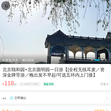

出发地:北京
畅达国旅
北京颐和园+北京圆明园一日游【[全程无线耳麦／资
深金牌导游／晚出发不早起/可选五环内上门接】
118
¥
起
月售:0
23:30前可订明日
退改无忧
立即确认

服务
