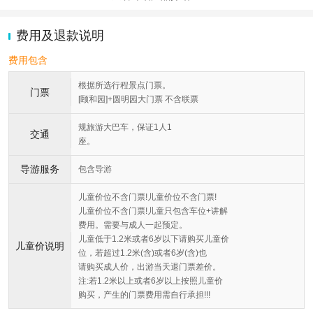
费用及退款说明
费用包含
根据所选行程景点门票。
门票
[颐和园]+圆明园大门票 不含联票
规旅游大巴车，保证1人1
交通
座。
导游服务
包含导游
儿童价位不含门票!儿童价位不含门票!
儿童价位不含门票!儿童只包含车位+讲解
费用。需要与成人一起预定。
儿童低于1.2米或者6岁以下请购买儿童价
儿童价说明
位，若超过1.2米(含)或者6岁(含)也
请购买成人价，出游当天退门票差价。
注:若1.2米以上或者6岁以上按照儿童价
购买，产生的门票费用需自行承担!!!