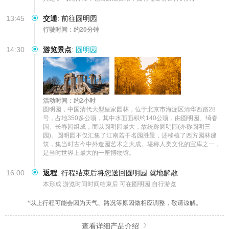
13:45
交通
:
前往圆明园
行驶时间：约20分钟
14:30
游览景点
:
圆明园
活动时间：约2小时
圆明园，中国清代大型皇家园林，位于北京市海淀区清华西路28
号，占地350多公顷，其中水面面积约140公顷，由圆明园、绮春
园、长春园组成，而以圆明园最大，故统称圆明园(亦称圆明三
园)。圆明园不仅汇集了江南若干名园胜景，还移植了西方园林建
筑，集当时古今中外造园艺术之大成。堪称人类文化的宝库之一，
是当时世界上最大的一座博物馆。
16:00
返程
:
行程结束后将您送回圆明园 就地解散
本形成 游览时间时间结束后 可在圆明园 自行游览
*以上行程可能会因为天气、路况等原因做相应调整，敬请谅解。
查看详细产品介绍
