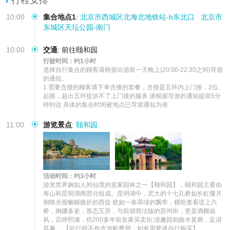
10:00
集合地点1
:
北京市西城区北海北地铁站-b东北口
北京市
东城区天坛公园-南门
10:00
交通
:
前往颐和园
行驶时间：约1小时
选择自行集合的顾客请根据出游前一天晚上(20:00-22:30之间)导游
的通知。

1:需要含接的顾客请下单含接的套餐，含接是五环内上门接，2位
起接，超出五环提供不了上门接的服务.请根据导游的通知提前5分
钟到达 具体的集合时间被地点已导游通知为准
11:00
游览景点
:
颐和园
活动时间：约3小时
游览世界婉如人间仙境的皇家园林之一【颐和园】，颐和园主要由
寿山和昆明湖两部分组成。昆明湖中，宏大的十七孔桥如长虹偃月
倒映水面畅蜒曲折的西提 犹如一条翠绿的飘带，横给查看堤上六
桥，婀娜多姿，形态互异，与前胡简洁版的苏州街，更是酒幌临
风，店肆熙攘，仿200多年前皇家买卖街;谐趣园则曲水复廊，足谐
其趣 。【此行程不包含游船费用，如有需要请自行购买】