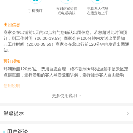
收到商家短信
凭联系人信息
手机预订
或电话确认
在指定地上车
出团信息
商家会在出游前1天的22点前与您确认出团信息。若您超过此时间预
订，则工作时间（06:00-19:59）商家会在120分钟内发送出团通知；
非工作时间（20:00-05:59）商家会在您出行前120分钟内发送出团通
知。
预订须知
环湖游船120元/位，费用自愿自理，绝不强制★环湖游船不是景区定
点摆渡船，选择游船的客人导游登船讲解，选择徒步客人自由活动
使用说明
出游请携带好相关证件(身份证)进入景区直接刷身份证入园
更多使用说明

即可，无需换票。
五环含接2位起订
温馨提示

产品说明
1.去哪儿网提醒您注意人身安全，参加有一定危险性的室内或户外活
请根据自己的需求下单!五环含接2位起订
动（如跳伞、潜水、滑雪等）前，请务必仔细阅读
《风险提示》
。
用户评论