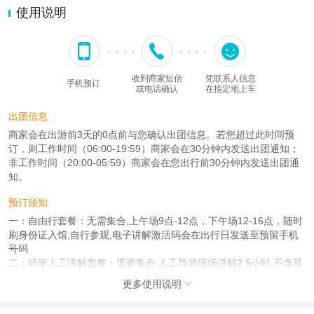
使用说明
收到商家短信
凭联系人信息
手机预订
或电话确认
在指定地上车
出团信息
商家会在出游前3天的0点前与您确认出团信息。若您超过此时间预
订，则工作时间（06:00-19:59）商家会在30分钟内发送出团通知；
非工作时间（20:00-05:59）商家会在您出行前30分钟内发送出团通
知。
预订须知
一：自由行套餐：无需集合,上午场9点-12点，下午场12-16点，随时
刷身份证入馆,自行参观,电子讲解激活码会在出行日发送至预留手机
号码
二：研学人工讲解套餐：需要集合,人工导游现场讲解2.5小时,不含耳
麦，具体集合时间以及集合地点,以导游通知为准
更多使用说明

三：节假日出票成功率在百分之98以上,极小概率没能成功出票支持
全额退款