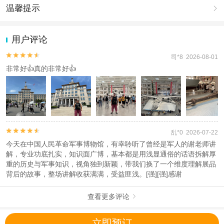
四：入馆需携带好身份证件,儿童没有身份证的需携带好户口本,否则
温馨提示

将无法入馆
1.去哪儿网提醒您注意人身安全，参加有一定危险性的室内或户外活
使用说明
动（如跳伞、潜水、滑雪等）前，请务必仔细阅读
《风险提示》
。
用户评论
一：自由行套餐：无需集合,上午场9点-12点，下午场12-16点，随时
2.为普及旅游安全知识及旅游文明公约，使您的旅程顺利圆满完成，
刷身份证入馆,自行参观,电子讲解激活码会在出行日发送至预留手机
特制定
《去哪儿网旅游安全手册》
，请您认真阅读并切实遵守。


司*8 2026-08-01
号码
非常好👍真的非常好👍
二：研学人工讲解套餐：需要集合,人工导游现场讲解2.5小时,不含耳
麦，具体集合时间以及集合地点,以导游通知为准
三：节假日出票成功率在百分之98以上,极小概率没能成功出票支持
全额退款及无损改期
四：入馆需携带好身份证件,儿童没有身份证的需携带好户口本,否则
将无法入馆


乱*0 2026-07-22
产品说明
今天在中国人民革命军事博物馆，有幸聆听了曾经是军人的谢老师讲
解，专业功底扎实，知识面广博，基本都是用浅显通俗的话语拆解厚
一：自由行套餐：无需集合,上午场9点-12点，下午场12-16点，随时
重的历史与军事知识，视角独到新颖，带我们换了一个维度理解展品
刷身份证入馆,自行参观,电子讲解激活码会在出行日发送至预留手机
背后的故事，整场讲解收获满满，受益匪浅。[强][强]感谢
号码
二：研学人工讲解套餐：需要集合,人工导游现场讲解2.5小时,不含耳
麦，具体集合时间以及集合地点,以导游通知为准
查看更多评论

三：节假日出票成功率在百分之98以上,极小概率没能成功出票支持
全额退款及无损改期
立即预订