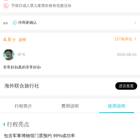
节假日成人票儿童票价格有优惠活动
礼
待商家确认

服务
4.8
127条评论

分
超棒
司*8
2026-08-01
非常好👍真的非常好👍
海外联合旅行社
进店逛逛
行程简介
费用说明
使用说明
行程亮点
包含军事博物馆门票预约 99%成功率