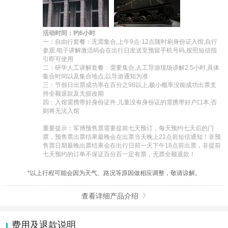
活动时间：约6小时
一：自由行套餐：无需集合,上午9点-12点随时刷身份证入馆,自行
参观,电子讲解激活码会在出行日发送至预留手机号码,按照短信指
引即可使用

二：研学人工讲解套餐：需要集合,人工导游现场讲解2.5小时,具体
集合时间以及集合地点,以导游通知为准

三：节假日出票成功率在百分之98以上,极小概率没能成功出票支
持全额退款及无损改期

四：入馆需携带好身份证件,儿童没有身份证的需携带好户口本,否
则将无法入馆

重要提示：军博预售票需要提前七天预订，每天预约七天后的门
票，预售票出票结果最晚会在出票当天晚上21点前短信通知！非预
售票日期最晚出票结果会在出行日前一天下午18点前出票，非提前
七天预约的订单不保证百分百一定有票，无票全额退款！
*以上行程可能会因为天气、路况等原因做相应调整，敬请谅解。
查看详细产品介绍

费用及退款说明