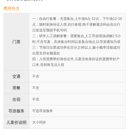
费用包含
一：自由行套餐：无需集合,上午场9点-12点，下午场12-16
点，随时刷身份证入馆,自行参观,电子讲解激活码会在出行
日发送至预留手机号码
二：研学人工讲解套餐：需要集合,人工导游现场讲解2.5小
门票
时,不含耳麦，具体集合时间以及集合地点,以导游通知为准
三：节假日出票成功率在百分之98以上,极小概率没能成功
出票支持全额退款
四：入馆需携带好身份证件,儿童没有身份证的需携带好户
口本,否则将无法入馆
交通
不含
用餐
不含
住宿
不含
导游服务
可选导游服务
儿童价说明
大小同价