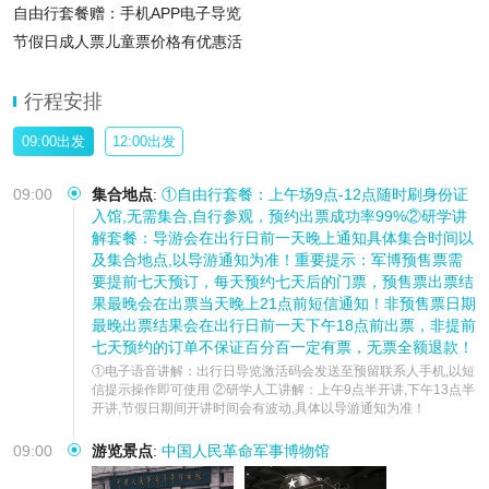
自由行套餐赠：手机APP电子导览
节假日成人票儿童票价格有优惠活
行程安排
09:00出发
12:00出发
09:00
集合地点
:
①自由行套餐：上午场9点-12点随时刷身份证
入馆,无需集合,自行参观，预约出票成功率99%②研学讲
解套餐：导游会在出行日前一天晚上通知具体集合时间以
及集合地点,以导游通知为准！重要提示：军博预售票需
要提前七天预订，每天预约七天后的门票，预售票出票结
果最晚会在出票当天晚上21点前短信通知！非预售票日期
最晚出票结果会在出行日前一天下午18点前出票，非提前
七天预约的订单不保证百分百一定有票，无票全额退款！
①电子语音讲解：出行日导览激活码会发送至预留联系人手机,以短
信提示操作即可使用 ②研学人工讲解：上午9点半开讲,下午13点半
开讲,节假日期间开讲时间会有波动,具体以导游通知为准！
09:00
游览景点
:
中国人民革命军事博物馆