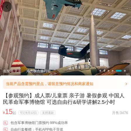

出发地:北京
海外联合旅行社
当前产品含需预约景点，请留意预约情况和商家通知

【参观预约】成人票/儿童票 亲子游 暑假参观 中国人
民革命军事博物馆 可选自由行&研学讲解2.5小时
15
¥
起
月售:3476
可订8月12日
支持退款
包含军事博物馆门票预约 99%成功率
礼
自由行套餐赠：手机APP电子导览
礼