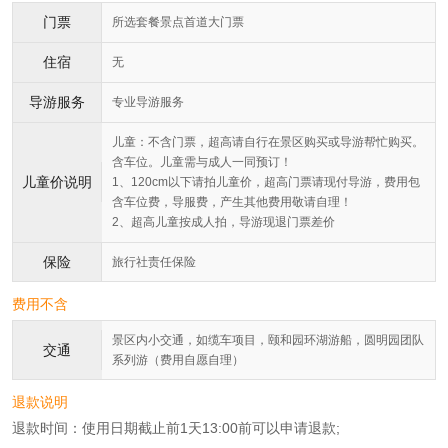
门票
所选套餐景点首道大门票
住宿
无
导游服务
专业导游服务
儿童：不含门票，超高请自行在景区购买或导游帮忙购买。
含车位。儿童需与成人一同预订！
儿童价说明
1、120cm以下请拍儿童价，超高门票请现付导游，费用包
含车位费，导服费，产生其他费用敬请自理！
2、超高儿童按成人拍，导游现退门票差价
保险
旅行社责任保险
费用不含
景区内小交通，如缆车项目，颐和园环湖游船，圆明园团队
交通
系列游（费用自愿自理）
退款说明
退款时间：使用日期截止前1天13:00前可以申请退款;