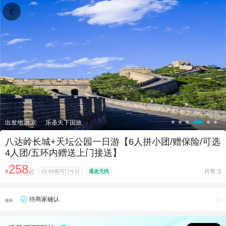

出发地:北京
乐圣天下国旅
八达岭长城+天坛公园一日游【6人拼小团/赠保险/可选
4人团/五环内赠送上门接送】
258
¥
起
月售:3
10:00前可订今日
退改无忧
待商家确认

服务