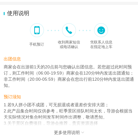
使用说明
收到商家短信
凭联系人信息
手机预订
或电话确认
在指定地上车
出团信息
商家会在出游前1天的20点前与您确认出团信息。若您超过此时间预
订，则工作时间（06:00-19:59）商家会在120分钟内发送出团通知；
非工作时间（20:00-05:59）商家会在您出行前120分钟内发送出团通
知。
预订须知
1.若9人拼小团不成团，可无损退或者退差价安排大团；
2.此产品集合时间仅供参考，旺季景区排队时间太长，导游会根据当
天实际情况对集合时间发车时间作出调整，敬请悉知。
3.关于景区自费项目，导游会推荐，贵宾资源选择
4.9人拼小团为精致团，建议贵宾预定前请先咨询
更多使用说明
