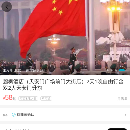

出发地:北京
南宁欣达旅行
麗枫酒店（天安门广场前门大街店）2天1晚自由行含
双2人天安门升旗
58
¥
起
月售:0
可订8月14日
不可退
待商家确认

服务