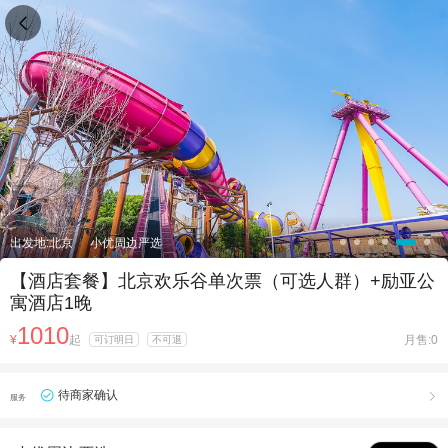

出发地:北京
小优周边严选
【酒店套餐】北京欢乐谷单次票（可选人群）+励亚公
寓酒店1晚
1010
¥
起
月售:0
可订明日
不可退
待商家确认

服务