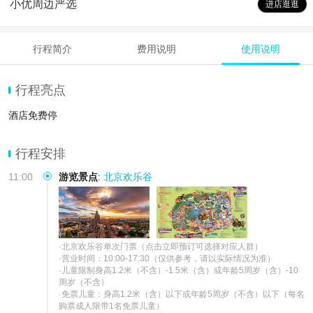
小优周边严选
进店逛逛
行程简介
费用说明
使用说明
行程亮点
酒店免费停
行程安排
11:00
游览景点
:
北京欢乐谷
·北京欢乐谷单次门票（点击立即预订可选择对应人群）

·营业时间：10:00-17:30（仅供参考，请以实际情况为准）

·儿童限制身高1.2米（不含）-1.5米（含）或年龄5周岁（含）-10
周岁（不含）

·免票儿童：身高1.2米（含）以下或年龄5周岁（不含）以下（每名
购票成人限带1名免票儿童）
