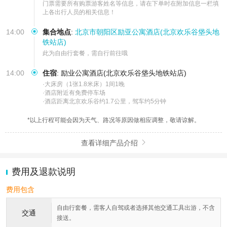
门票需要所有购票游客姓名等信息，请在下单时在附加信息一栏填
上各出行人员的相关信息！
14:00
集合地点
:
北京市朝阳区励亚公寓酒店(北京欢乐谷垡头地
铁站店)
此为自由行套餐，需自行前往哦
14:00
住宿
:
励业公寓酒店(北京欢乐谷垡头地铁站店)
·大床房（1张1.8米床）1间1晚

·酒店附近有免费停车场

·酒店距离北京欢乐谷约1.7公里，驾车约5分钟
*以上行程可能会因为天气、路况等原因做相应调整，敬请谅解。
查看详细产品介绍

费用及退款说明
费用包含
自由行套餐，需客人自驾或者选择其他交通工具出游，不含
交通
接送。