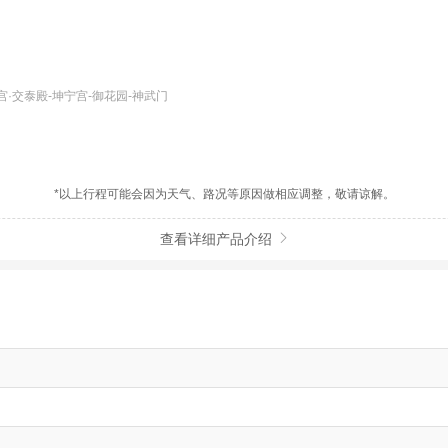
宫·交泰殿-坤宁宫-御花园-神武门
*以上行程可能会因为天气、路况等原因做相应调整，敬请谅解。
查看详细产品介绍
