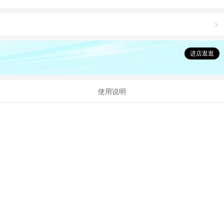

进店逛逛
使用说明