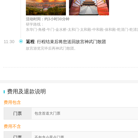
活动时间：约3小时30分钟
研学路线：

东华门-角楼-午门-金水桥-太和门-太和殿-中和殿-保和殿-乾清门-乾清
11:30
返程
:
行程结束后将您送回故宫神武门散团
故宫游览完毕后再神武门散团。
费用及退款说明
费用包含
门票
包含首道大门票
费用不含
门票
不包含小景点门票