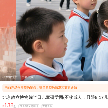
出发地:北京
中畅国旅
当前产品含需预约景点，请留意预约情况和商家通知
北京故宫博物院半日儿童研学团(不收成人，只限8-17
138
¥
起
22:00前可订明日
支持退款