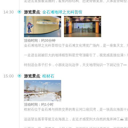
走进去直接被震撼到，鲨鱼内部结构、恐龙骨骼复原、人体血管铸型…
14:30
游览景点
:
金石滩地球之光科普馆
活动时间：约30分钟
金石滩地球之光科普馆位于金石滩文化博览广场内，是一座集天文、地
一走进去就被巨大的地球模型和星空穹顶吸引了，视觉感直接拉满✨ 地
特别适合亲子打卡，小朋友边玩边学，天文地理知识一下就记住了👀 
15:00
游览景点
:
棺材石
活动时间：约1小时
棺材石位于金石滩与得胜交界的青云河口扇贝湾，是一块高出海面十余
远远望去孤零零挺立在海面上，走近才感受到大自然的鬼斧神工⛰️ 退