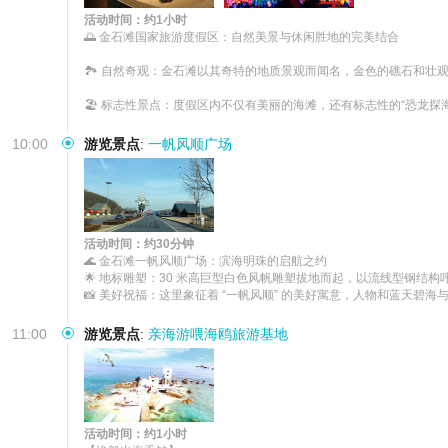
活动时间：约1小时
🌅 金石滩国家旅游度假区：自然美景与休闲胜地的完美结合

🏞️ 自然奇观：金石滩以其奇特的地质景观而闻名，金色的礁石和
🏖️ 标志性景点：度假区内不仅有美丽的海滩，还有标志性的“恐龙
10:00
游览景点
:
一帆风顺广场
活动时间：约30分钟
🌊 金石滩一帆风顺广场：滨海明珠的启航之约

🌟 地标雕塑：30 米高巨型白色风帆雕塑拔地而起，以流线型钢结
📸 美好祝福：这里象征着 “一帆风顺” 的美好寓意，人物和蓝天碧
11:00
游览景点
:
亲海游喂海鸥旅游基地
活动时间：约1小时