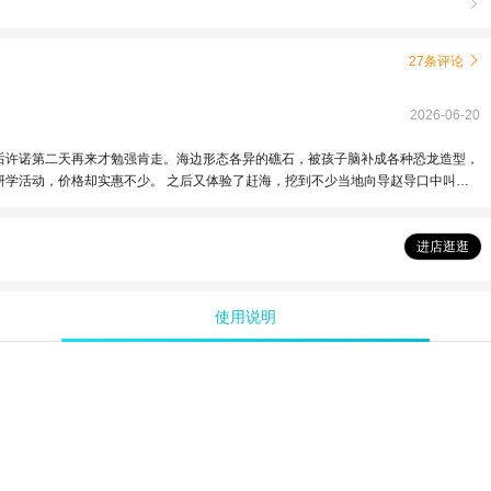

27条评论

2026-06-20
后许诺第二天再来才勉强肯走。海边形态各异的礁石，被孩子脑补成各种恐龙造型，
研学活动，价格却实惠不少。 之后又体验了赶海，挖到不少当地向导赵导口中叫黄
进店逛逛
使用说明