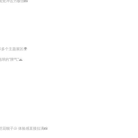
觉冲击力极强📸
个主题展区🌍

"脾气"🌋

子🐚 体验感直接拉满📸
