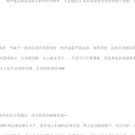
…每件展品都是真材实料的科学标本，不是模型🔬 零距离观察生命的精密与奇妙，视
质、气象于一体的沉浸式科普场馆，馆内涵盖宇宙起源、地球演变、自然灾害模拟等多
震体验台、台风模拟舱、火山爆发演示……不是干巴巴看展板，而是身临其境感受地球的
大人也不会觉得无聊，互动体验感很强📸
米的长方形礁石，纯天然海浪雕琢而成👀

潮时周边滩涂露出大片，是本地人私藏的赶海宝地，带点盐就能抓蛏子、钓泸沽虾、挖花蚬