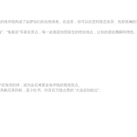
壮观的海岸线构成了如梦似幻的自然画卷。在这里，你可以欣赏到形态各异、色彩斑斓的
探海”、“龟裂岩”等著名景点，每一处都是拍照留念的绝佳地点，让你的朋友圈瞬间增色
构呼应海浪韵律，成为金石滩黄金海岸线的视觉焦点。

海与风帆完美同框，是小红书、抖音百万级点赞的 “大连必拍机位”。