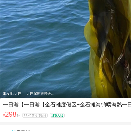
出发地:大连
大连深度旅游研...
一日游【一日游【金石滩度假区+金石滩海钓喂海鸥一日
298
¥
起
23:45前可订明日
退改无忧