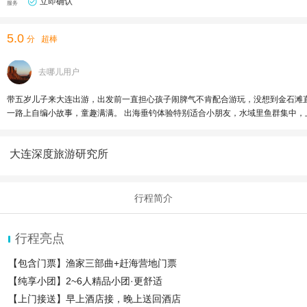
立即确认
服务
5.0
分
超棒
去哪儿用户
带五岁儿子来大连出游，出发前一直担心孩子闹脾气不肯配合游玩，没想到金石滩
一路上自编小故事，童趣满满。 出海垂钓体验特别适合小朋友，水域里鱼群集中，
仙子的小贝类，新奇又有意思。 全程游玩轻松自在，孩子全程兴致满满，整体体验
大连深度旅游研究所
行程简介
行程亮点
【包含门票】渔家三部曲+赶海营地门票
【纯享小团】2~6人精品小团·更舒适
【上门接送】早上酒店接，晚上送回酒店