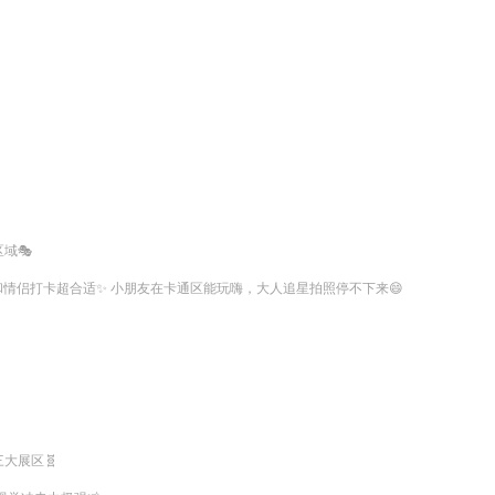
🎭

情侣打卡超合适✨ 小朋友在卡通区能玩嗨，大人追星拍照停不下来😄
展区🧬
