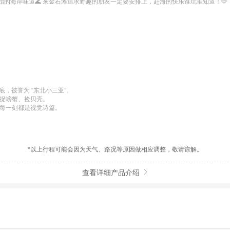
的海岸味道🌊 来金石滩追求野趣的朋友一定要安排上，赶海的快乐谁玩谁知道！🫶
，被誉为 “东北小三亚”。

捉螃蟹、捡贝壳。

，每一刻都是视觉诗篇。
*以上行程可能会因为天气、路况等原因做相应调整，敬请谅解。
查看详细产品介绍
