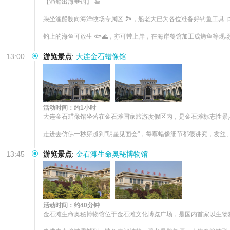
【渔船出海垂钓】 🚤

乘坐渔船驶向海洋牧场专属区 🏞️，船老大已为各位准备好钓鱼工具  po
钓上的海鱼可放生 🐟🌊，亦可带上岸，在海岸餐馆加工成烤鱼等现场
13:00
游览景点
:
大连金石蜡像馆
活动时间：约1小时
大连金石蜡像馆坐落在金石滩国家旅游度假区内，是金石滩标志性景点
走进去仿佛一秒穿越到"明星见面会"，每尊蜡像细节都很讲究，发丝
13:45
游览景点
:
金石滩生命奥秘博物馆
活动时间：约40分钟
金石滩生命奥秘博物馆位于金石滩文化博览广场，是国内首家以生物塑