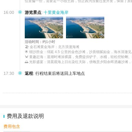
位置偏一些，需要走一小段土路，但正因为没被过度开发，保留了原始
16:00
游览景点
:
十里黄金海岸
活动时间：约1小时
🏖️ 金石滩黄金海岸：北方浪漫海滩

🌟 细沙胜金：绵延 4.5 公里的金色沙滩，沙质细腻如金，海水清澈见底
🦀 童趣赶海：退潮时滩涂裸露，免费提供铲子、水桶，轻松挖蛤蜊、
🌅 光影盛宴：清晨观海上日出染红天际，傍晚赏夕阳余晖洒遍沙滩
17:30
返程
:
行程结束后将送回上车地点
费用及退款说明
费用包含