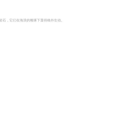
岩石，它们在海浪的雕琢下显得格外生动。

。