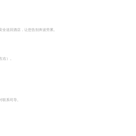
安全送回酒店，让您告别奔波劳累。
左右）。

时联系司导。