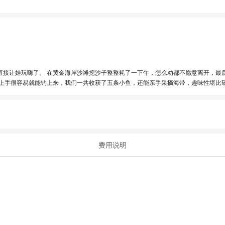
直接让娃玩嗨了。 在黄金海岸沙滩挖沙子整整耗了一下午，怎么劝都不愿意离开，最
上手很容易就能钓上来，我们一共收获了五条小鱼，还能亲手采摘海带，趣味性堪比
超棒，很推荐亲子家庭过来玩。
费用说明