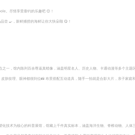
le。尽情享受垂钓的乐趣吧 😊！

品尝 🍳，新鲜捕捞的海鲜让你大快朵颐 😋！
之一，馆内陈列百余尊逼真蜡像，涵盖明星名人、历史人物、卡通动漫等多个主题区域
、皮肤纹理、眼神都很到位📸 布景搭配互动道具，随手一拍就是合影大片，亲子家庭和
化技术为核心的科普展馆，馆藏上千件真实标本，涵盖海洋生物、脊椎动物、人体三大