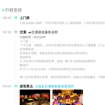
【真・无套路】无自费、无购物、无套
行程安排
08:00
上门接
行程全程贴心相伴，市区内提供酒店上门接送服务，行程结束后将您
08:30
交通
:
🚗交通接送服务说明
行驶时间：约20分钟
上门接：

📍 中山区、西岗区、沙河口区酒店及任意位置提供上门接服务（8 点
超范围接送：

住宿超出范围，客服会和您沟通合适的接送位置与时间。

通知时间：

📞 司导依行车路线和淡旺季，提前一晚 20 点前告知精准时间。

晚送回：

⏰ 约 17:30 左右结束，行程结束后将您安全送回酒店。

预订当日机票或火车票，请合理规划时间。如需出行规划建议，可随
09:00
游览景点
:
大连金石滩国家旅游度假区