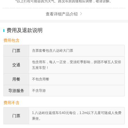
*以上行程可能会因为天气、路况等原因做相应调整，敬请谅解。
查看详细产品介绍

费用及退款说明
费用包含
门票
含票套餐包含八达岭大门票
包含用车，每人一正坐，受淡旺季影响，拼团不够五人安排
交通
五座车型！
用餐
不包含用餐
导游服务
不含导游
费用不含
1.八达岭往返缆车/140元每位，1.2m以下儿童可随成人免费
门票
乘坐。