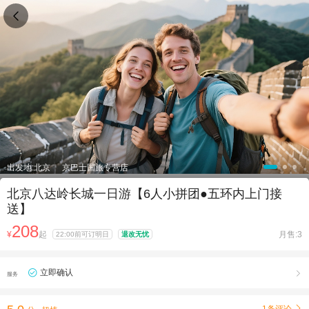

出发地:北京
京巴士国旅专营店
北京八达岭长城一日游【6人小拼团●五环内上门接
送】
208
¥
起
月售:3
22:00前可订明日
退改无忧
立即确认

服务
