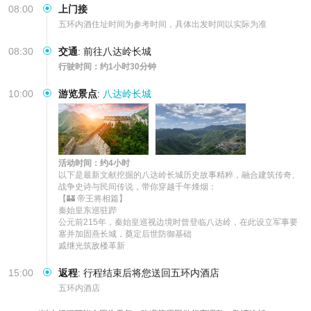
08:00
上门接
五环内酒住址时间为参考时间，具体出发时间以实际为准
08:30
交通
:
前往八达岭长城
行驶时间：约1小时30分钟
10:00
游览景点
:
八达岭长城
活动时间：约4小时
以下是最新文献挖掘的八达岭长城历史故事精粹，融合建筑传奇、
战争史诗与民间传说，带你穿越千年烽烟：

【🏰 ‌帝王将相篇】

秦始皇东巡驻跸‌

公元前215年，秦始皇巡视边境时曾登临八达岭，在此设立军事要
塞并加固燕长城，奠定后世防御基础

15:00
返程
:
行程结束后将您送回五环内酒店
五环内酒店