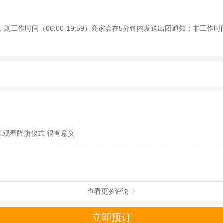
作时间（06:00-19:59）商家会在5分钟内发送出团通知；非工作时间（
动（如跳伞、潜水、滑雪等）前，请务必仔细阅读
《风险提示》
。
制定
《去哪儿网旅游安全手册》
，请您认真阅读并切实遵守。
儿观看降旗仪式 很有意义
查看更多评论

立即预订