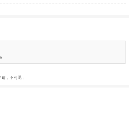
负
后申请，不可退；