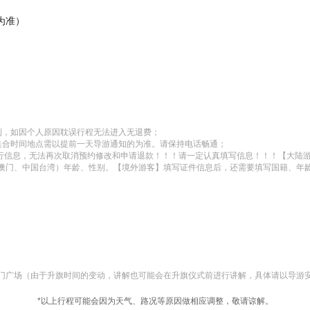
为准）
，如因个人原因耽误行程无法进入无退费；

合时间地点需以提前一天导游通知的为准。请保持电话畅通；

出行信息，无法再次取消预约修改和申请退款！！！请一定认真填写信息！！！【大陆
澳门、中国台湾）年龄、性别。【境外游客】填写证件信息后，还需要填写国籍、年
门广场（由于升旗时间的变动，讲解也可能会在升旗仪式前进行讲解，具体请以导游
*以上行程可能会因为天气、路况等原因做相应调整，敬请谅解。