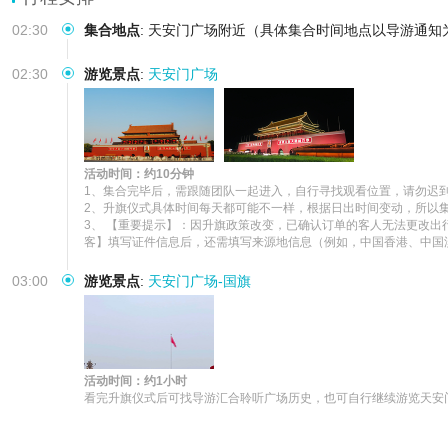
02:30
集合地点
:
天安门广场附近（具体集合时间地点以导游通知
02:30
游览景点
:
天安门广场
活动时间：约10分钟
1、集合完毕后，需跟随团队一起进入，自行寻找观看位置，请勿迟到
2、升旗仪式具体时间每天都可能不一样，根据日出时间变动，所以集
3、 【重要提示】：因升旗政策改变，已确认订单的客人无法更改
客】填写证件信息后，还需填写来源地信息（例如，中国香港、中国
03:00
游览景点
:
天安门广场-国旗
活动时间：约1小时
看完升旗仪式后可找导游汇合聆听广场历史，也可自行继续游览天安