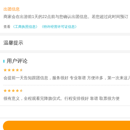
出团信息
商家会在出游前1天的22点前与您确认出团信息。若您超过此时间预订，则工
查看
《工商执照信息》
《特许经营许可证信息》
温馨提示
1.去哪儿网提醒您注意人身安全，参加有一定危险性的室内或户外活
2.为普及旅游安全知识及旅游文明公约，使您的旅程顺利圆满完成，特
用户评论


会提前一天告知跟团信息，服务很好 专业靠谱 方便许多，第一次来这


很有意义，全程观看完降旗仪式。行程安排很好 靠谱 取票很方便