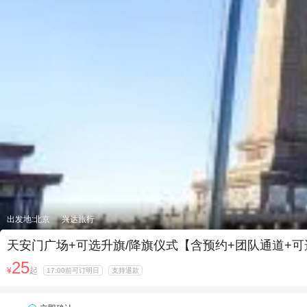
出发地:北京
兴达旅行
天安门广场+可选升旗/降旗仪式【含预约+团队通道+
25
¥
起
17:00前可订明日
支持退款