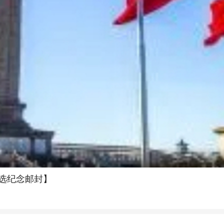
可选纪念邮封】