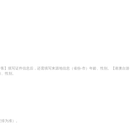
游客】填写证件信息后，还需填写来源地信息（省份-市）年龄、性别。【港澳台游
龄、性别。
安排为准）。