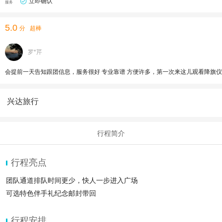
立即确认
服务
5.0
分
超棒
罗*芹
会提前一天告知跟团信息，服务很好 专业靠谱 方便许多，第一次来这儿观看降旗仪
兴达旅行
行程简介
行程亮点
团队通道排队时间更少，快人一步进入广场
可选特色伴手礼纪念邮封带回
行程安排