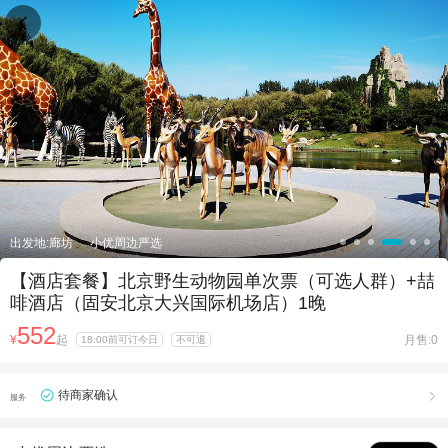

出发地:廊坊
小优周边严选
【酒店套餐】北京野生动物园单次票（可选人群）+喆
啡酒店（固安北京大兴国际机场店）1晚
552
¥
起
月售:0
18:00前可订今日
不可退
待商家确认

服务