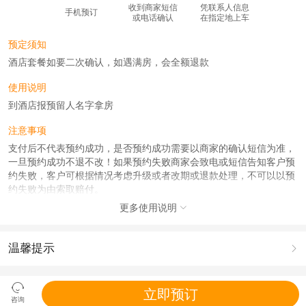
收到商家短信
凭联系人信息
手机预订
或电话确认
在指定地上车
预定须知
酒店套餐如要二次确认，如遇满房，会全额退款
使用说明
到酒店报预留人名字拿房
注意事项
支付后不代表预约成功，是否预约成功需要以商家的确认短信为准，
一旦预约成功不退不改！如果预约失败商家会致电或短信告知客户预
约失败，客户可根据情况考虑升级或者改期或退款处理，不可以以预
约失败为由索取赔付。
更多使用说明

查看
《工商执照信息》
《特许经营许可证信息》
温馨提示

1.去哪儿网提醒您注意人身安全，参加有一定危险性的室内或户外活

动（如跳伞、潜水、滑雪等）前，请务必仔细阅读
《风险提示》
。
立即预订
2.为普及旅游安全知识及旅游文明公约，使您的旅程顺利圆满完成，
咨询