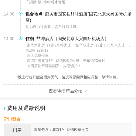
·门票出票2小时后才可用
14:00
集合地点
:
廊坊市固安县喆啡酒店(固安北京大兴国际机场
店)
此为自由行套餐，需自行前往哦
14:00
住宿
:
喆啡酒店（固安北京大兴国际机场店）
·豪华大床房（1张2米特大床）/豪华双床房（2张1.35米单人床）1
间1晚（2选1）

·酒店免费停车

·酒店距离北京野生动物园8.2公里，驾车约23分钟

·此酒店位于廊坊固安，介意慎拍！
*以上行程可能会因为天气、路况等原因做相应调整，敬请谅解。
查看详细产品介绍

费用及退款说明
费用包含
门票
套餐包含：北京野生动物园单次票