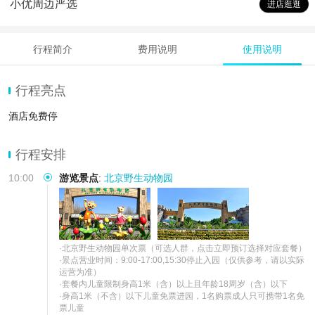
小优周边严选
进店逛逛
行程简介
费用说明
使用说明
行程亮点
酒店免费停
行程安排
10:00
游览景点
:
北京野生动物园
·北京野生动物园单次票（可选人群，点击立即预订选择对应套餐）

·景点营业时间：9:00-17:00,15:30停止入园（仅供参考，请以实际
运营为准）

·套餐内儿童限制身高1米（含）以上且年龄18周岁（含）以下

·身高1米（不含）以下儿童免票进园，1名购票成人只可携带1名免
票儿童
