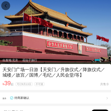

出发地:北京
花仙子旅行
天安门广场一日游【天安门／升旗仪式／降旗仪式／
城楼／故宫／国博／毛纪／人民会堂/等】
39
¥
起
月售:0
可订8月13日
不可退
待商家确认

服务