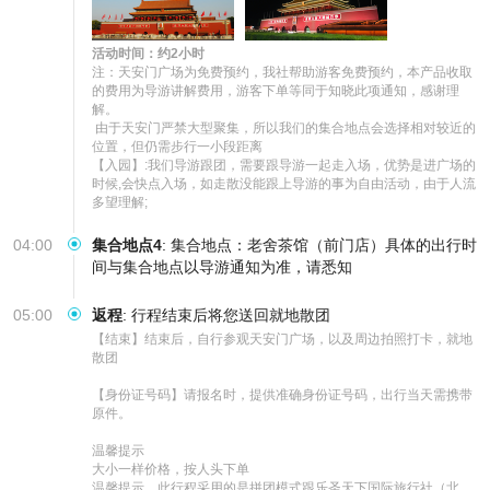
活动时间：约2小时
注：天安门广场为免费预约，我社帮助游客免费预约，本产品收取
的费用为导游讲解费用，游客下单等同于知晓此项通知，感谢理
解。      

 由于天安门严禁大型聚集，所以我们的集合地点会选择相对较近的
位置，但仍需步行一小段距离

【入园】:我们导游跟团，需要跟导游一起走入场，优势是进广场的
时候,会快点入场，如走散没能跟上导游的事为自由活动，由于人流
多望理解;
04:00
集合地点4
:
集合地点：老舍茶馆（前门店）具体的出行时
间与集合地点以导游通知为准，请悉知
05:00
返程
:
行程结束后将您送回就地散团
【结束】结束后，自行参观天安门广场，以及周边拍照打卡，就地
散团

【身份证号码】请报名时，提供准确身份证号码，出行当天需携带
原件。

温馨提示

大小一样价格，按人头下单

温馨提示，此行程采用的是拼团模式跟乐圣天下国际旅行社（北