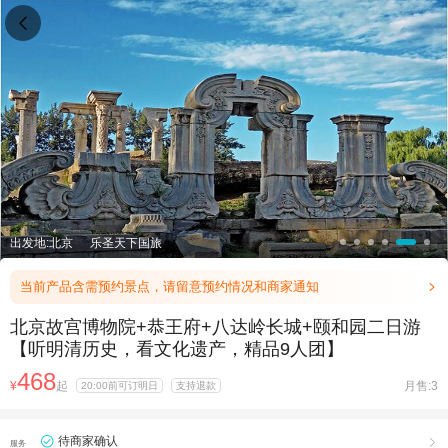

出发地:北京
乐圣天下国旅
当前产品含需预约景点，请留意预约情况和商家通知

北京故宫博物院+恭王府+八达岭长城+颐和园二日游
【听明清历史，看文化遗产，精品9人团】
468
¥
起
月售:3
20:00前可订明日
支持退款
待商家确认

服务