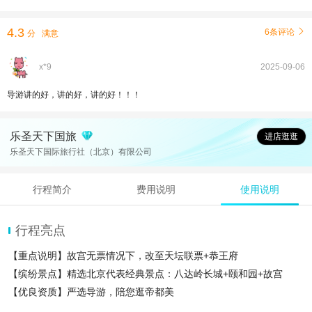
4.3
6条评论

分
满意
x*9
2025-09-06
导游讲的好，讲的好，讲的好！！！
乐圣天下国旅
进店逛逛
乐圣天下国际旅行社（北京）有限公司
行程简介
费用说明
使用说明
行程亮点
【重点说明】故宫无票情况下，改至天坛联票+恭王府
【缤纷景点】精选北京代表经典景点：八达岭长城+颐和园+故宫
【优良资质】严选导游，陪您逛帝都美