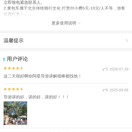
立即致电紧急联系人。
2.黄包车属于北京传统骑行文化.打赏付小费5元-10元/人不等，游客
自愿打赏！
3.首都城市.交通压力比较大.早晚上班高峰期遇上堵车情况.请您耐心
更多使用说明

等待.导游也会根据交通情况调整出发时间.望您理解；
4.参团时请带好身份证件.景区会对特殊人群门票减半政策.请提前把
您的证件出示给导游.导游会把差额现场退给您；
温馨提示

5.参观游览时请看管好自己的行李物品！
6.请不要迟到，以免耽误行程。若因个人原因迟到导致无法随车游
1.去哪儿网提醒您注意人身安全，参加有一定危险性的室内或户外活
览，责任自负，敬请谅解。
动（如跳伞、潜水、滑雪等）前，请务必仔细阅读
《风险提示》
。
用户评论
7.温馨提示：行程 所列酒店为参考酒店，旺季北京酒店紧张，若所列
2.为普及旅游安全知识及旅游文明公约，使您的旅程顺利圆满完成，
酒店满房我社会安排其他同级酒店，敬请旺季
特制定
《去哪儿网旅游安全手册》
，请您认真阅读并切实遵守。


y*3 2026-07-29
8.若所选日期不成团，可改为大团退差价，若不接受改大团可给贵宾
这二天很好啊你阿星导游讲解很棒都找他！
无损退，敬请悉知
产品说明


x*9 2025-09-06
导游讲的好，讲的好，讲的好！！！
1.出行前一天17:00-20:00导游会以短信或电话的形式通知，敬请保
持良好的通讯状态。如果您在出行前一天20：00仍未能获得联系，请
立即致电紧急联系人。
2.黄包车属于北京传统骑行文化.打赏付小费5元-10元/人不等，游客
自愿打赏！
3.首都城市.交通压力比较大.早晚上班高峰期遇上堵车情况.请您耐心