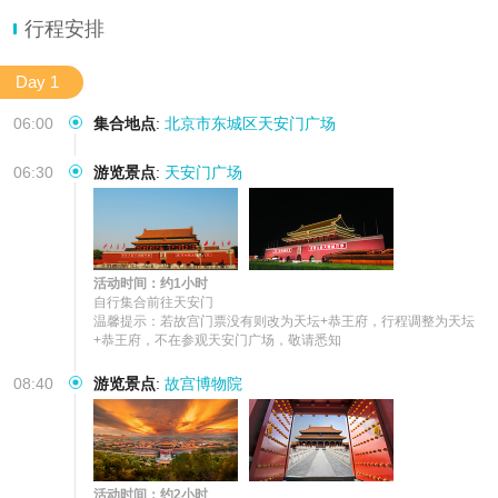
行程安排
Day 1
06:00
集合地点
:
北京市东城区天安门广场
06:30
游览景点
:
天安门广场
活动时间：约1小时
自行集合前往天安门

温馨提示：若故宫门票没有则改为天坛+恭王府，行程调整为天坛
+恭王府，不在参观天安门广场，敬请悉知
08:40
游览景点
:
故宫博物院
活动时间：约2小时