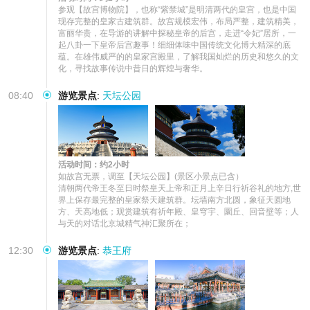
参观【故宫博物院】，也称“紫禁城”是明清两代的皇宫，也是中国
现存完整的皇家古建筑群。故宫规模宏伟，布局严整，建筑精美，
富丽华贵，在导游的讲解中探秘皇帝的后宫，走进“令妃”居所，一
起八卦一下皇帝后宫趣事！细细体味中国传统文化博大精深的底
蕴。在雄伟威严的的皇家宫殿里，了解我国灿烂的历史和悠久的文
化，寻找故事传说中昔日的辉煌与奢华。
08:40
游览景点
:
天坛公园
活动时间：约2小时
如故宫无票，调至【天坛公园】(景区小景点已含）

清朝两代帝王冬至日时祭皇天上帝和正月上辛日行祈谷礼的地方,世
界上保存最完整的皇家祭天建筑群。坛墙南方北圆，象征天圆地
方、天高地低；观赏建筑有祈年殿、皇穹宇、圜丘、回音壁等；人
与天的对话北京城精气神汇聚所在；
12:30
游览景点
:
恭王府