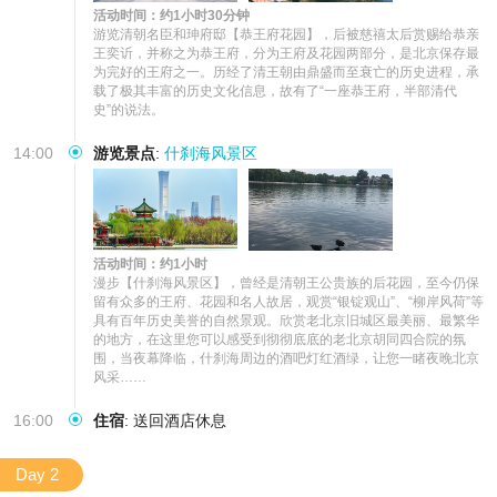
活动时间：约1小时30分钟
游览清朝名臣和珅府邸【恭王府花园】，后被慈禧太后赏赐给恭亲
王奕䜣，并称之为恭王府，分为王府及花园两部分，是北京保存最
为完好的王府之一。历经了清王朝由鼎盛而至衰亡的历史进程，承
载了极其丰富的历史文化信息，故有了“一座恭王府，半部清代
史”的说法。
14:00
游览景点
:
什刹海风景区
活动时间：约1小时
漫步【什刹海风景区】，曾经是清朝王公贵族的后花园，至今仍保
留有众多的王府、花园和名人故居，观赏“银锭观山”、“柳岸风荷”等
具有百年历史美誉的自然景观。欣赏老北京旧城区最美丽、最繁华
的地方，在这里您可以感受到彻彻底底的老北京胡同四合院的氛
围，当夜幕降临，什刹海周边的酒吧灯红酒绿，让您一睹夜晚北京
风采……
16:00
住宿
:
送回酒店休息
Day 2