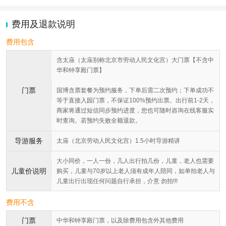
费用及退款说明
费用包含
含太庙（太庙别称北京市劳动人民文化宫）大门票【不含中
华和钟享殿门票】
门票
国博含票套餐为预约服务，下单后需二次预约；下单成功不
等于直接入园门票，不保证100%预约出票。出行前1-2天，
商家将通过短信同步预约进度，您也可随时咨询在线客服实
时查询。若预约失败全额退款。
导游服务
太庙（北京劳动人民文化宫）1.5小时导游精讲
大小同价，一人一份，几人出行拍几份，儿童，老人也需要
儿童价说明
购买，儿童与70岁以上老人须有成年人陪同，如单拍老人与
儿童出行出现任何问题自行承担，介意 勿拍!!!
费用不含
门票
中华和钟享殿门票，以及除费用包含外其他费用