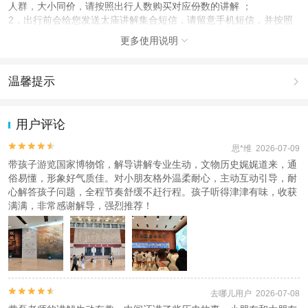
人群，大小同价，请按照出行人数购买对应份数的讲解 ；
2，出行前会给您发送太庙讲解集合短信，请留意手机短信，并按照
短信内容自行前往太庙集合，如出行前一晚22：00前还未收到短信，
更多使用说明

请联系在线客服；
3，上午时间为9：00-11：00点，中午时间为11：00-13：30，下午
时间为13：30-16：00，根据您下单的日期场次出行。
温馨提示

4，出行当天请自行携带好下单时候填写的对应证件入园；
5，您下单成功后，因需要安排行程，我们会提前通知您是否成功；
1.去哪儿网提醒您注意人身安全，参加有一定危险性的室内或户外活
6，因一日游产品为一个整体，不支持部分体验后退款及出行当天退
动（如跳伞、潜水、滑雪等）前，请务必仔细阅读
《风险提示》
。
用户评论
款此套餐为散客拼团，需自行前往劳动人民文化宫东门外集合与讲解
2.为普及旅游安全知识及旅游文明公约，使您的旅程顺利圆满完成，
老师集合。。
特制定
《去哪儿网旅游安全手册》
，请您认真阅读并切实遵守。


思*维 2026-07-09
7、此次行程的地接接待服务，由本公司、关联公司或合作公司负责
带孩子游览国家博物馆，解导讲解专业生动，文物历史娓娓道来，通
提供，您下单即视为已知晓该情况。
俗易懂，形象好气质佳。对小朋友格外温柔耐心，主动互动引导，耐
温馨提示：国博等景点需二次预约，通过订单完成预约后，需景区再
心解答孩子问题，全程节奏舒缓不赶行程。孩子听得津津有味，收获
次确认，以商家最终通知为准
满满，非常感谢解导，强烈推荐！
使用说明
1.必须按照下单场次出行，迟到或者早到都无法安排！！！此套餐为
散客拼团，需自行前往劳动人民文化宫东门外集合与讲解老师集合。
2.此次行程的地接接待服务，由本公司、关联公司或合作公司负责提
供，您下单即视为已知晓该情况。


去哪儿用户 2026-07-08