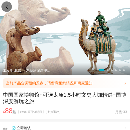

出发地:北京
鸿蒙旅游旗舰店
当前产品含需预约景点，请留意预约情况和商家通知

中国国家博物馆+可选太庙1.5小时文史大咖精讲+国博
深度游玩之旅
88
¥
起
月售:33
16:00前可订明日
支持退款
立即确认

服务