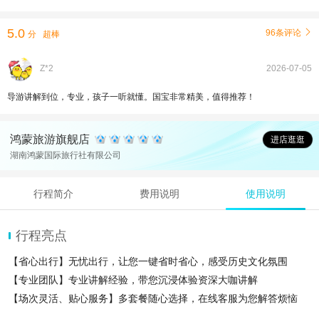
5.0
96条评论

分
超棒
Z*2
2026-07-05
导游讲解到位，专业，孩子一听就懂。国宝非常精美，值得推荐！
鸿蒙旅游旗舰店
进店逛逛
湖南鸿蒙国际旅行社有限公司
行程简介
费用说明
使用说明
行程亮点
【省心出行】无忧出行，让您一键省时省心，感受历史文化氛围
【专业团队】专业讲解经验，带您沉浸体验资深大咖讲解
【场次灵活、贴心服务】多套餐随心选择，在线客服为您解答烦恼
【无线耳麦】馆内讲解人流较多，避免嘈杂，无线耳麦倾情奉