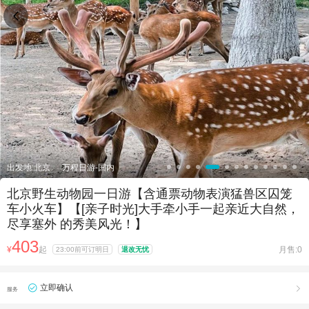

出发地:北京
万程日游-国内
北京野生动物园一日游【含通票动物表演猛兽区囚笼
车小火车】【[亲子时光]大手牵小手一起亲近大自然，
尽享塞外 的秀美风光！】
403
¥
起
月售:0
23:00前可订明日
退改无忧
立即确认

服务