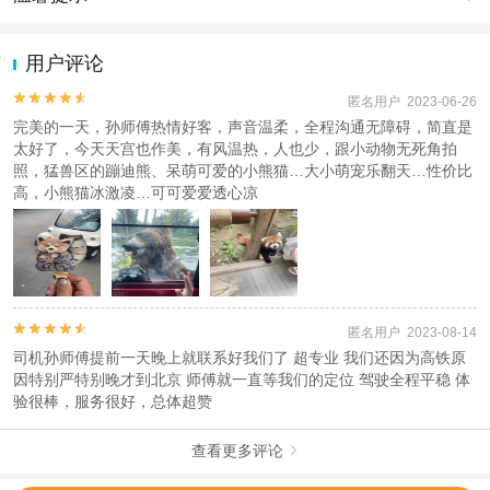
查看：
查看工商执照信息
、
查看特许经营许可证信息
本产品由青岛驿路同行国际旅行社有限公司代理招徕，委托社为北京假日五洲国
1.去哪儿网提醒您注意人身安全，参加有一定危险性的室内或户外活
际旅行社有限公司，具体的旅游服务和操作由委托社及其有资质的地接社提供
动（如跳伞、潜水、滑雪等）前，请务必仔细阅读
《风险提示》
。
用户评论
2.为普及旅游安全知识及旅游文明公约，使您的旅程顺利圆满完成，
特制定
《去哪儿网旅游安全手册》
，请您认真阅读并切实遵守。


匿名用户 2023-06-26
完美的一天，孙师傅热情好客，声音温柔，全程沟通无障碍，简直是
太好了，今天天宫也作美，有风温热，人也少，跟小动物无死角拍
照，猛兽区的蹦迪熊、呆萌可爱的小熊猫…大小萌宠乐翻天…性价比
高，小熊猫冰激凌…可可爱爱透心凉


匿名用户 2023-08-14
司机孙师傅提前一天晚上就联系好我们了 超专业 我们还因为高铁原
因特别严特别晚才到北京 师傅就一直等我们的定位 驾驶全程平稳 体
验很棒，服务很好，总体超赞
查看更多评论
