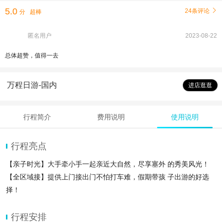
5.0
24条评论

分
超棒
匿名用户
2023-08-22
总体超赞，值得一去
万程日游-国内
进店逛逛
行程简介
费用说明
使用说明
行程亮点
【亲子时光】大手牵小手一起亲近大自然，尽享塞外 的秀美风光！
【全区域接】提供上门接出门不怕打车难，假期带孩 子出游的好选
择！
【全景观赏】无屏障、全方位、立体观赏，超多野生 动物尽收眼底
行程安排