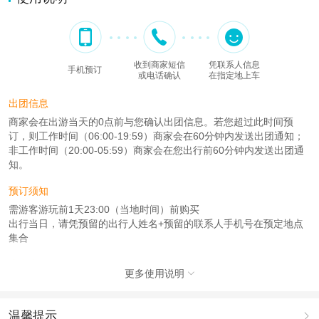
收到商家短信
凭联系人信息
手机预订
或电话确认
在指定地上车
出团信息
商家会在出游当天的0点前与您确认出团信息。若您超过此时间预
订，则工作时间（06:00-19:59）商家会在60分钟内发送出团通知；
非工作时间（20:00-05:59）商家会在您出行前60分钟内发送出团通
知。
预订须知
需游客游玩前1天23:00（当地时间）前购买
出行当日，请凭预留的出行人姓名+预留的联系人手机号在预定地点
集合
注意事项
更多使用说明

成人：6周岁 – 80周岁；
儿童：1周岁 – 5周岁或1米 – 1米；
温馨提示
