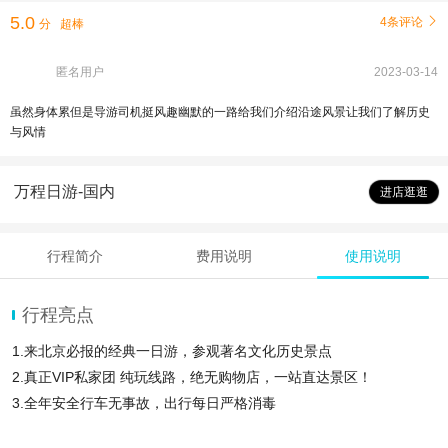
5.0
4条评论

分
超棒
匿名用户
2023-03-14
虽然身体累但是导游司机挺风趣幽默的一路给我们介绍沿途风景让我们了解历史
与风情
万程日游-国内
进店逛逛
行程简介
费用说明
使用说明
行程亮点
1.来北京必报的经典一日游，参观著名文化历史景点
2.真正VIP私家团 纯玩线路，绝无购物店，一站直达景区！
3.全年安全行车无事故，出行每日严格消毒