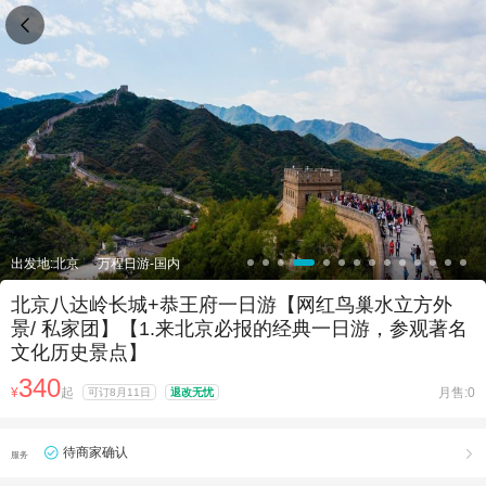

出发地:北京
万程日游-国内
北京八达岭长城+恭王府一日游【网红鸟巢水立方外
景/ 私家团】【1.来北京必报的经典一日游，参观著名
文化历史景点】
340
¥
起
月售:0
可订8月11日
退改无忧
待商家确认

服务