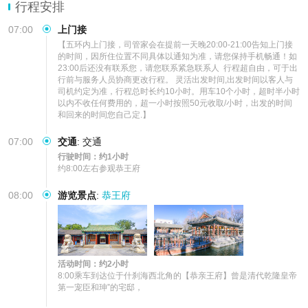
行程安排
07:00
上门接
【五环内上门接，司管家会在提前一天晚20:00-21:00告知上门接
的时间，因所住位置不同具体以通知为准，请您保持手机畅通！如
23:00后还没有联系您，请您联系紧急联系人  行程超自由，可于出
行前与服务人员协商更改行程。 灵活出发时间,出发时间以客人与
司机约定为准，行程总时长约10小时。用车10个小时，超时半小时
以内不收任何费用的，超一小时按照50元收取/小时，出发的时间
和回来的时间您自己定.】
07:00
交通
:
交通
行驶时间：约1小时
约8:00左右参观恭王府
08:00
游览景点
:
恭王府
活动时间：约2小时
8:00乘车到达位于什刹海西北角的【恭亲王府】曾是清代乾隆皇帝
第一宠臣和珅”的宅邸，