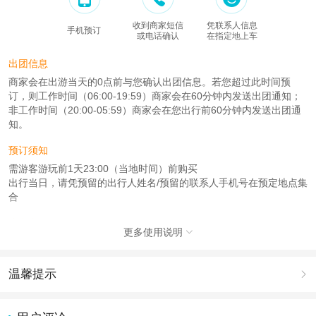
收到商家短信
凭联系人信息
手机预订
或电话确认
在指定地上车
出团信息
商家会在出游当天的0点前与您确认出团信息。若您超过此时间预
订，则工作时间（06:00-19:59）商家会在60分钟内发送出团通知；
非工作时间（20:00-05:59）商家会在您出行前60分钟内发送出团通
知。
预订须知
需游客游玩前1天23:00（当地时间）前购买
出行当日，请凭预留的出行人姓名/预留的联系人手机号在预定地点集
合
注意事项
更多使用说明

成人：6周岁 – 99周岁；
儿童：1周岁 – 5周岁；
温馨提示

查看：
查看工商执照信息
、
查看特许经营许可证信息
本产品由青岛驿路同行国际旅行社有限公司代理招徕，委托社为北京假日五洲国
1.去哪儿网提醒您注意人身安全，参加有一定危险性的室内或户外活
际旅行社有限公司，具体的旅游服务和操作由委托社及其有资质的地接社提供
动（如跳伞、潜水、滑雪等）前，请务必仔细阅读
《风险提示》
。