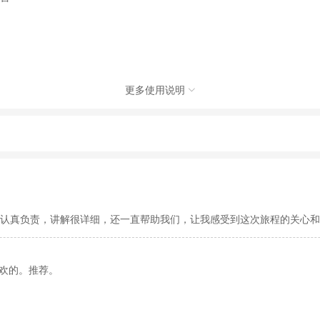
更多使用说明

有限责任公司，具体的旅游服务和操作由委托社及其有资质的地接社提供
动（如跳伞、潜水、滑雪等）前，请务必仔细阅读
《风险提示》
。
制定
《去哪儿网旅游安全手册》
，请您认真阅读并切实遵守。
很认真负责，讲解很详细，还一直帮助我们，让我感受到这次旅程的关心和
欢的。推荐。