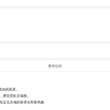
。
费用说明
流动的风景。
，梦回霓虹京城夜。
见证北京城的新变化和新风貌