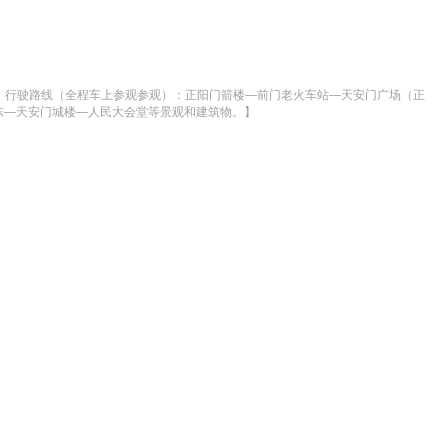
况为准）行驶路线（全程车上参观参观）：正阳门箭楼—前门老火车站—天安门广场（正
东—天安门城楼—人民大会堂等景观和建筑物。】