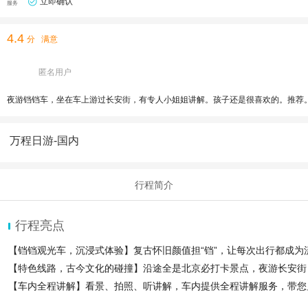
立即确认
服务
4.4
分
满意
匿名用户
夜游铛铛车，坐在车上游过长安街，有专人小姐姐讲解。孩子还是很喜欢的。推荐
万程日游-国内
行程简介
行程亮点
【铛铛观光车，沉浸式体验】复古怀旧颜值担“铛”，让每次出行都成为
【特色线路，古今文化的碰撞】沿途全是北京必打卡景点，夜游长安街
【车内全程讲解】看景、拍照、听讲解，车内提供全程讲解服务，带您