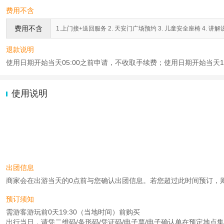
费用不含
费用不含
1.上门接+送回服务 2. 天安门广场预约 3. 儿童安全座椅 4. 讲
退款说明
使用日期开始当天05:00之前申请，不收取手续费；使用日期开始当天17
使用说明
出团信息
商家会在出游当天的0点前与您确认出团信息。若您超过此时间预订，则工作时
预订须知
需游客游玩前0天19:30（当地时间）前购买
出行当日，请凭二维码/条形码/凭证码/电子票/电子确认单在预定地点