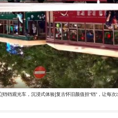
[铛铛观光车，沉浸式体验]复古怀旧颜值担“铛”，让每