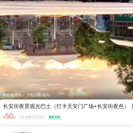
出发地:北京
万程日游-国内
长安街夜景观光巴士（打卡天安门广场+长安街夜色）【
50
¥
起
19:30前可订今日
退改无忧