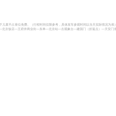
,1.3米以下儿童不占座位免费。（行程时间仅限参考，具体发车参观时间以当天实际情
—北京饭店—王府井商业街—东单—北京站—古观象台—建国门（折返点）—天安门