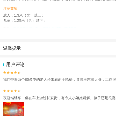
注意事项
成人：1.3米（含）以上；
儿童：1.29米（含）以下；
查看：
查看工商执照信息
、
查看特许经营许可证信息
本产品由青岛驿路同行国际旅行社有限公司代理招徕，委托社为北京旅游集散中心
温馨提示
1.去哪儿网提醒您注意人身安全，参加有一定危险性的室内或户外活
2.为普及旅游安全知识及旅游文明公约，使您的旅程顺利圆满完成，特
用户评论


我们带着两个80多岁的老人还带着两个轮椅，导游王志鹏大哥，工作


夜游铛铛车，坐在车上游过长安街，有专人小姐姐讲解。孩子还是很喜