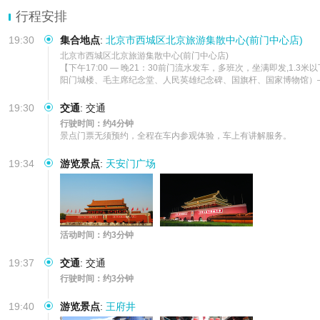
行程安排
19:30
集合地点
:
北京市西城区北京旅游集散中心(前门中心店)
北京市西城区北京旅游集散中心(前门中心店)     

【下午17:00 — 晚21：30前门流水发车，多班次，坐满即发
阳门城楼、毛主席纪念堂、人民英雄纪念碑、国旗杆、国家博物馆）
19:30
交通
:
交通
行驶时间：约4分钟
景点门票无须预约，全程在车内参观体验，车上有讲解服务。
19:34
游览景点
:
天安门广场
活动时间：约3分钟
19:37
交通
:
交通
行驶时间：约3分钟
19:40
游览景点
:
王府井