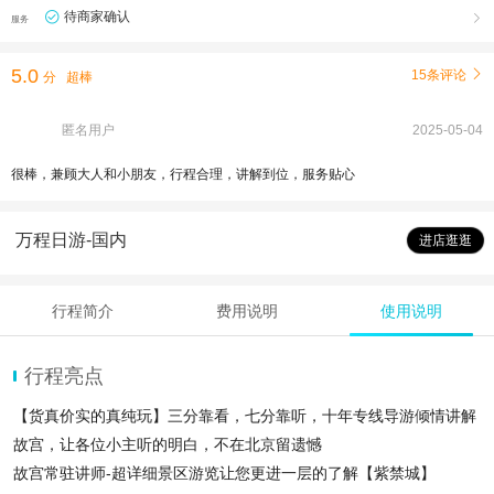
待商家确认

服务
5.0
15条评论

分
超棒
匿名用户
2025-05-04
很棒，兼顾大人和小朋友，行程合理，讲解到位，服务贴心
万程日游-国内
进店逛逛
行程简介
费用说明
使用说明
行程亮点
【货真价实的真纯玩】三分靠看，七分靠听，十年专线导游倾情讲解
故宫，让各位小主听的明白，不在北京留遗憾
故宫常驻讲师-超详细景区游览让您更进一层的了解【紫禁城】