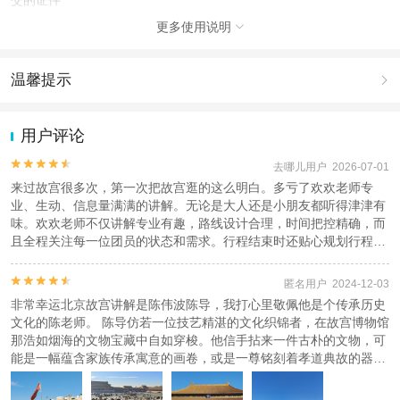
更多使用说明
查看：
查看工商执照信息
、
查看特许经营许可证信息

本产品由青岛驿路同行国际旅行社有限公司代理招徕，委托社为北京友道国际旅
行社有限公司，具体的旅游服务和操作由委托社及其有资质的地接社提供
温馨提示

1.去哪儿网提醒您注意人身安全，参加有一定危险性的室内或户外活
动（如跳伞、潜水、滑雪等）前，请务必仔细阅读
《风险提示》
。
用户评论
2.为普及旅游安全知识及旅游文明公约，使您的旅程顺利圆满完成，
特制定
《去哪儿网旅游安全手册》
，请您认真阅读并切实遵守。


去哪儿用户 2026-07-01
来过故宫很多次，第一次把故宫逛的这么明白。多亏了欢欢老师专
业、生动、信息量满满的讲解。无论是大人还是小朋友都听得津津有
味。欢欢老师不仅讲解专业有趣，路线设计合理，时间把控精确，而
且全程关注每一位团员的状态和需求。行程结束时还贴心规划行程线
路。太棒了！推荐给每一位计划来故宫旅游的朋友


匿名用户 2024-12-03
非常幸运北京故宫讲解是陈伟波陈导，我打心里敬佩他是个传承历史
文化的陈老师。 陈导仿若一位技艺精湛的文化织锦者，在故宫博物馆
那浩如烟海的文物宝藏中自如穿梭。他信手拈来一件古朴的文物，可
能是一幅蕴含家族传承寓意的画卷，或是一尊铭刻着孝道典故的器
具。 以那文物为鲜活的引子，他将孝顺父母的故事娓娓道来，把古老
的孝道准则与文物的纹理、色泽巧妙融合，让听众仿佛能看到岁月长