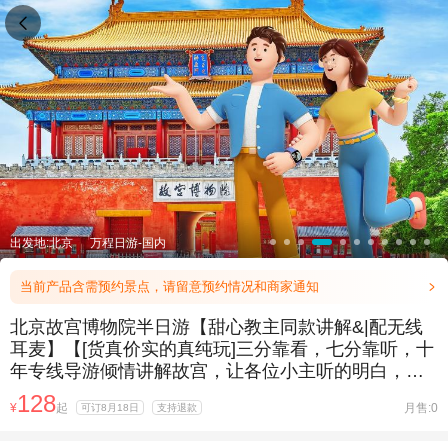

出发地:北京
万程日游-国内
当前产品含需预约景点，请留意预约情况和商家通知

北京故宫博物院半日游【甜心教主同款讲解&|配无线
耳麦】【[货真价实的真纯玩]三分靠看，七分靠听，十
年专线导游倾情讲解故宫，让各位小主听的明白，不
在北京留遗憾】
128
¥
起
月售:0
可订8月18日
支持退款