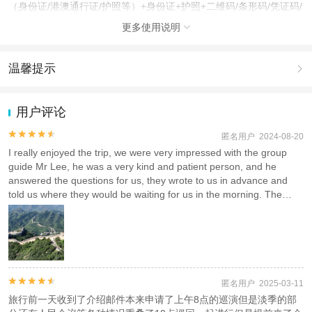
（身份证/港澳通行证/护照等）+身份证+护照+二维码/条形码/凭证码/
电子票+电子确认单在预定地点集合，需携带下单时提交的证件
更多使用说明

注意事项
成人：6周岁 – 79周岁；
温馨提示

儿童：3周岁 – 5周岁；
1.去哪儿网提醒您注意人身安全，参加有一定危险性的室内或户外活
查看：
查看工商执照信息
、
查看特许经营许可证信息
动（如跳伞、潜水、滑雪等）前，请务必仔细阅读
《风险提示》
。
用户评论
本产品由青岛驿路同行国际旅行社有限公司代理招徕，委托社为北京轻悦国际旅
2.为普及旅游安全知识及旅游文明公约，使您的旅程顺利圆满完成，
行社有限公司，具体的旅游服务和操作由委托社及其有资质的地接社提供
特制定
《去哪儿网旅游安全手册》
，请您认真阅读并切实遵守。


匿名用户 2024-08-20
I really enjoyed the trip, we were very impressed with the group
guide Mr Lee, he was a very kind and patient person, and he
answered the questions for us, they wrote to us in advance and
told us where they would be waiting for us in the morning. The
Great Wall is an amazing experience and the ride was very
comfortable. I highly recommend it to anyone who wants to visit on
their own, but isn't worried about transportation or other details.


匿名用户 2025-03-11
旅行前一天收到了介绍邮件本来申请了上午8点的巡演但是淡季的部