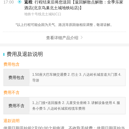
17:00
返程
:
行程结束后将您送回【返回解散点解散：全季乐家
酒店(北京鸟巢北土城地铁站店)】
地铁十号线北土城站C口
*以上行程可能会因为天气、路况等原因做相应调整，敬请谅解。
查看详细产品介绍

费用及退款说明
费用包含
1.50座大巴车辆交通费 2. 巴士 3. 八达岭长城首道大门票 4.
费用包含
导游
费用不含
1.上门接+送回服务 2. 儿童安全座椅 3. 讲解设备使用 4. 服
费用不含
务小费 5. 八达岭长城双程缆车费用
退款说明
使用日期开始前2天00:00之前申请，不收取手续费；使用日期开始当