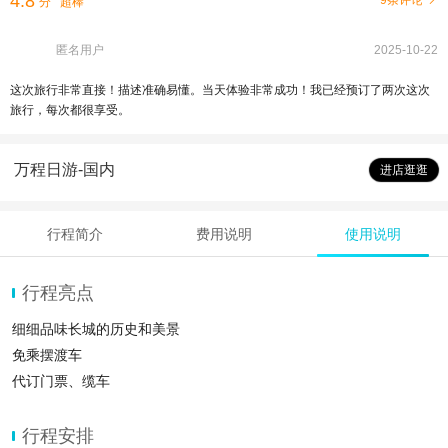
4.8
9条评论
分
超棒
匿名用户
2025-10-22
这次旅行非常直接！描述准确易懂。当天体验非常成功！我已经预订了两次这次
旅行，每次都很享受。
万程日游-国内
进店逛逛
行程简介
费用说明
使用说明
行程亮点
细细品味长城的历史和美景
免乘摆渡车
代订门票、缆车
行程安排