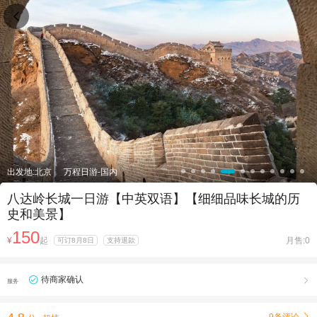

出发地:北京
万程日游-国内
八达岭长城一日游【中英双语】【细细品味长城的历
史和美景】
150
¥
起
月售:0
可订8月8日
支持退款
待商家确认

服务
