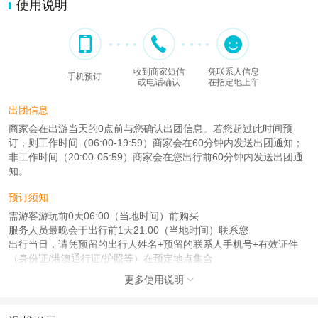
使用说明
收到商家短信
凭联系人信息
手机预订
或电话确认
在指定地上车
出团信息
商家会在出游当天的0点前与您确认出团信息。若您超过此时间预
订，则工作时间（06:00-19:59）商家会在60分钟内发送出团通知；
非工作时间（20:00-05:59）商家会在您出行前60分钟内发送出团通
知。
预订须知
需游客游玩前0天06:00（当地时间）前购买
服务人员最晚会于出行前1天21:00（当地时间）联系您
出行当日，请凭预留的出行人姓名+预留的联系人手机号+有效证件
（身份证/港澳通行证/护照等）在预定地点集合
更多使用说明
查看：
查看工商执照信息
、
查看特许经营许可证信息

本产品由青岛驿路同行国际旅行社有限公司代理招徕，委托社为北京世纪中润国
际旅行社有限公司，具体的旅游服务和操作由委托社及其有资质的地接社提供