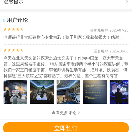
温馨提示

1.去哪儿网提醒您注意人身安全，参加有一定危险性的室内或户外活
动（如跳伞、潜水、滑雪等）前，请务必仔细阅读
《风险提示》
。
用户评论
2.为普及旅游安全知识及旅游文明公约，使您的旅程顺利圆满完成，
特制定
《去哪儿网旅游安全手册》
，请您认真阅读并切实遵守。


去哪儿用户 2026-07-26
老师讲得非常细致耐心专业精彩！孩子和家长收获都很大！感谢！


匿名用户 2025-10-06
今天在北京天文馆的探索之旅太充实了！作为中国第一座大型天文
馆，这里果然名不虚传。 特别感谢李老师两个半小时的深度讲解，带
我们一家三口畅游宇宙。李老师讲得生动有趣，把月壤、铁陨石、傅
科摆这“三大镇馆之宝”都讲活了。最棒的是，整个过程有问有答，还
穿插着好玩的脑筋急转弯，让我们在欢声笑语中学习知识，在思考中
发现宇宙的奥秘。 听完李老师的专业讲解，收获满满，对天文的热爱
又加深了一层。这样的科普体验真的太珍贵了！再次感谢李老师的精
彩分享，强烈推荐给大家！
查看更多评论

立即预订