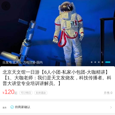

出发地:北京
万程日游-国内
北京天文馆一日游【6人小团-私家小包团-大咖精讲】
【1、大咖老师：我们是天文发烧友，科技传播者。科
普大讲堂专业培训讲解员。】
120
¥
起
月售:0
可订明日
支持退款
待商家确认

服务