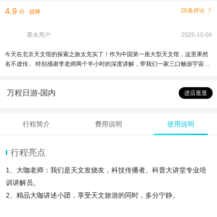
4.9
26条评论

分
超棒
匿名用户
2025-10-06
今天在北京天文馆的探索之旅太充实了！作为中国第一座大型天文馆，这里果然
名不虚传。 特别感谢李老师两个半小时的深度讲解，带我们一家三口畅游宇宙。
李老师讲得生动有趣，把月壤、铁陨石、傅科摆这“三大镇馆之宝”都讲活了。最棒
的是，整个过程有问有答，还穿插着好玩的脑筋急转弯，让我们在欢声笑语中学
万程日游-国内
习知识，在思考中发现宇宙的奥秘。 听完李老师的专业讲解，收获满满，对天文
进店逛逛
的热爱又加深了一层。这样的科普体验真的太珍贵了！再次感谢李老师的精彩分
享，强烈推荐给大家！
行程简介
费用说明
使用说明
行程亮点
1、大咖老师：我们是天文发烧友，科技传播者。科普大讲堂专业培
训讲解员。
2、精品大咖讲述小团，享受天文旅游的同时，多分宁静。
3、走进天文馆与宇宙亲密接触