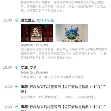
探索紫禁城的宏伟壮丽！专业导游将带您领略鲜为人知的历史故
事。参加我们精心策划的小跟团游，开启一段难忘的600年历史之
旅。立即预订您的皇家探险之旅！
15:30
游览景点
:
故宫珍宝馆
活动时间：约30分钟
深入探索中国艺术的精髓。我们精心策划的导览行程将确保您在专
家的带领下，欣赏故宫博物院珍宝馆中*无价的珠宝和文物，*大程
度地利用您的时间，带给您震撼的体验。
16:00
交通
:
交通
行驶时间：约20分钟
从集合地点出发，我们步行穿过古城区前往故宫。
16:20
返程
:
行程结束后将您送回【返回解散点解散：神武门广
场】
游览的最后一站是紫禁城北门——神武门，又称神勇之门。
16:30
返程
:
行程结束后将您送回【返回解散点解散：神武门广