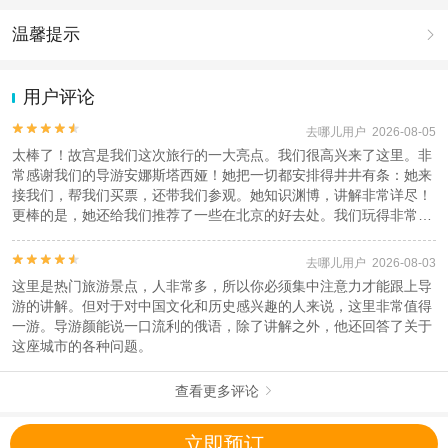
成人：7周岁 – 99周岁；
儿童：1周岁 – 6周岁；
温馨提示

查看：
查看工商执照信息
、
查看特许经营许可证信息
1.去哪儿网提醒您注意人身安全，参加有一定危险性的室内或户外活
本产品由青岛驿路同行国际旅行社有限公司代理招徕，委托社为北京圣达假期旅
动（如跳伞、潜水、滑雪等）前，请务必仔细阅读
《风险提示》
。
用户评论
行社有限公司，具体的旅游服务和操作由委托社及其有资质的地接社提供
2.为普及旅游安全知识及旅游文明公约，使您的旅程顺利圆满完成，
特制定
《去哪儿网旅游安全手册》
，请您认真阅读并切实遵守。


去哪儿用户 2026-08-05
太棒了！故宫是我们这次旅行的一大亮点。我们很高兴来了这里。非
常感谢我们的导游安娜斯塔西娅！她把一切都安排得井井有条：她来
接我们，帮我们买票，还带我们参观。她知识渊博，讲解非常详尽！
更棒的是，她还给我们推荐了一些在北京的好去处。我们玩得非常开
心！


去哪儿用户 2026-08-03
这里是热门旅游景点，人非常多，所以你必须集中注意力才能跟上导
游的讲解。但对于对中国文化和历史感兴趣的人来说，这里非常值得
一游。导游颜能说一口流利的俄语，除了讲解之外，他还回答了关于
这座城市的各种问题。
查看更多评论

立即预订