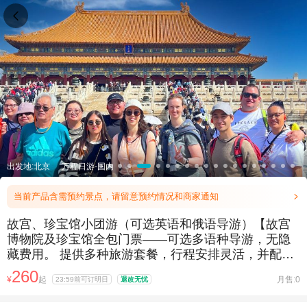

出发地:北京
万程日游-国内
当前产品含需预约景点，请留意预约情况和商家通知

故宫、珍宝馆小团游（可选英语和俄语导游）【故宫
博物院及珍宝馆全包门票——可选多语种导游，无隐
藏费用。 提供多种旅游套餐，行程安排灵活，并配备
多语种导游。 一次旅行即可游览北京中轴线，深入了
260
¥
起
月售:0
23:59前可订明日
退改无忧
解600年的皇家历史、故宫博物院的建筑和珍宝。】