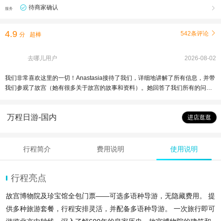
待商家确认

服务
4.9
542条评论

分
超棒
去哪儿用户
2026-08-02
我们非常喜欢这里的一切！Anastasia接待了我们，详细地讲解了所有信息，并带
我们参观了故宫（她有很多关于故宫的故事和资料）。她回答了我们所有的问
题。我们悠闲地漫步其中。
万程日游-国内
进店逛逛
行程简介
费用说明
使用说明
行程亮点
故宫博物院及珍宝馆全包门票——可选多语种导游，无隐藏费用。 提
供多种旅游套餐，行程安排灵活，并配备多语种导游。 一次旅行即可