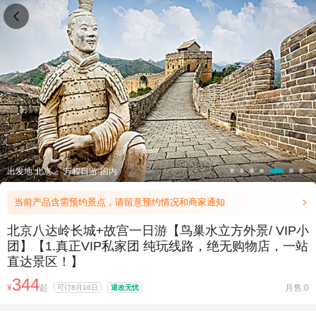

出发地:北京
万程日游-国内
当前产品含需预约景点，请留意预约情况和商家通知

北京八达岭长城+故宫一日游【鸟巢水立方外景/ VIP小
团】【1.真正VIP私家团 纯玩线路，绝无购物店，一站
直达景区！】
344
¥
起
月售:0
可订8月16日
退改无忧