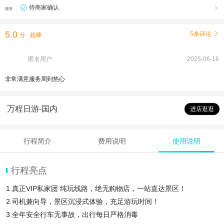
待商家确认

服务
5.0
5条评论

分
超棒
匿名用户
2025-06-16
非常满意服务周到热心
万程日游-国内
进店逛逛
行程简介
费用说明
使用说明
行程亮点
1.真正VIP私家团 纯玩线路，绝无购物店，一站直达景区！
2.司机兼向导，景区沉浸式体验，充足游玩时间！
3.全年安全行车无事故，出行每日严格消毒