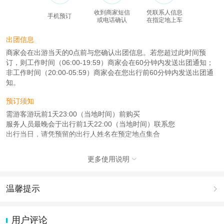
收到商家短信
凭联系人信息
手机预订
或电话确认
在指定地上车
出团信息
商家会在出游当天的0点前与您确认出团信息。若您超过此时间预
订，则工作时间（06:00-19:59）商家会在60分钟内发送出团通知；
非工作时间（20:00-05:59）商家会在您出行前60分钟内发送出团通
知。
预订须知
需游客游玩前1天23:00（当地时间）前购买
服务人员最晚会于出行前1天22:00（当地时间）联系您
出行当日，请凭预留的出行人姓名在预定地点集合
注意事项
更多使用说明

成人：7周岁 – 99周岁；
儿童：1周岁 – 6周岁；
温馨提示

查看：
查看工商执照信息
、
查看特许经营许可证信息
本产品由青岛驿路同行国际旅行社有限公司代理招徕，委托社为北京假日五洲国
1.去哪儿网提醒您注意人身安全，参加有一定危险性的室内或户外活
际旅行社有限公司，具体的旅游服务和操作由委托社及其有资质的地接社提供
动（如跳伞、潜水、滑雪等）前，请务必仔细阅读
《风险提示》
。
用户评论