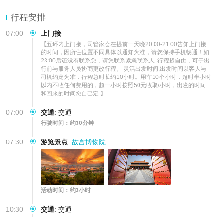
行程安排
07:00
上门接
【五环内上门接，司管家会在提前一天晚20:00-21:00告知上门接
的时间，因所住位置不同具体以通知为准，请您保持手机畅通！如
23:00后还没有联系您，请您联系紧急联系人  行程超自由，可于出
行前与服务人员协商更改行程。 灵活出发时间,出发时间以客人与
司机约定为准，行程总时长约10小时。用车10个小时，超时半小时
以内不收任何费用的，超一小时按照50元收取/小时，出发的时间
和回来的时间您自己定.】
07:00
交通
:
交通
行驶时间：约30分钟
07:30
游览景点
:
故宫博物院
活动时间：约3小时
10:30
交通
:
交通