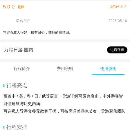
5.0
2条评论

分
超棒
匿名用户
2025-05-10
导游叔叔人很好，很有耐心，讲解的很详细。
万程日游-国内
进店逛逛
行程简介
费用说明
使用说明
行程亮点
覆盖中 / 英 / 粤 / 日 / 俄等语言，导游详解两园兴衰史，中外游客皆
能懂建筑与历史内涵。
可选私人导游套餐无散客干扰，可按需调整游览节奏，导游聚焦团队
需求，避开人流精讲核心景点。
门票+导游讲解，一日串联颐和园皇家园林与圆明园遗址，省心同时
行程安排