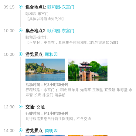
收获深度文化体
09:15
集合地点1
:
颐和园-东宫门
颐和园-东宫门

【具体以导游通知为准】
10:00
集合地点2
:
颐和园-东宫门
颐和园-东宫门

【不早起，更自在，具体集合时间和地点以导游通知为准】
10:00
游览景点
:
颐和园
活动时间：约2小时30分钟
行程线路：东宫门-仁寿殿-延年井-知春亭-玉澜堂-宜云馆-乐寿堂-永
寿斋-长廊-排云门-清晏舫
12:30
交通
:
交通
行驶时间：约1小时30分钟
此行程需要您自行前往圆明园，不含交通
14:00
游览景点
:
圆明园