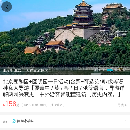

出发地:北京
万程日游-国内
北京颐和园+圆明园一日活动|含票+可选英/粤/俄等语
种私人导游【覆盖中 / 英 / 粤 / 日 / 俄等语言，导游详
解两园兴衰史，中外游客皆能懂建筑与历史内涵。】
158
¥
起
月售:0
18:00前可订明日
支持退款
待商家确认

服务