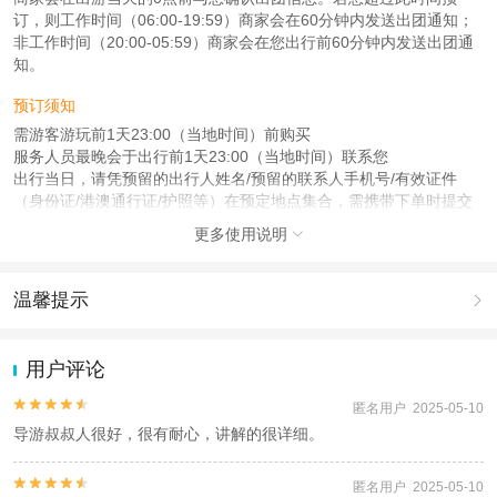
订，则工作时间（06:00-19:59）商家会在60分钟内发送出团通知；
非工作时间（20:00-05:59）商家会在您出行前60分钟内发送出团通
知。
预订须知
需游客游玩前1天23:00（当地时间）前购买
服务人员最晚会于出行前1天23:00（当地时间）联系您
出行当日，请凭预留的出行人姓名/预留的联系人手机号/有效证件
（身份证/港澳通行证/护照等）在预定地点集合，需携带下单时提交
的证件
更多使用说明

注意事项
成人：18周岁 – 59周岁；
温馨提示

儿童：3周岁 – 17周岁；
老人：60周岁 – 100周岁；
1.去哪儿网提醒您注意人身安全，参加有一定危险性的室内或户外活
动（如跳伞、潜水、滑雪等）前，请务必仔细阅读
《风险提示》
。
用户评论
查看：
查看工商执照信息
、
查看特许经营许可证信息
2.为普及旅游安全知识及旅游文明公约，使您的旅程顺利圆满完成，
本产品由青岛驿路同行国际旅行社有限公司代理招徕，委托社为北京蜗牛国际旅
特制定
《去哪儿网旅游安全手册》
，请您认真阅读并切实遵守。


匿名用户 2025-05-10
行社有限公司，具体的旅游服务和操作由委托社及其有资质的地接社提供
导游叔叔人很好，很有耐心，讲解的很详细。


匿名用户 2025-05-10