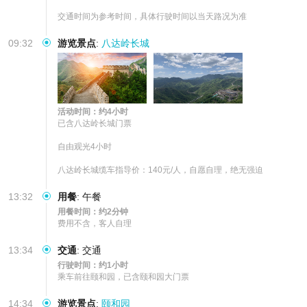
交通时间为参考时间，具体行驶时间以当天路况为准
09:32
游览景点
:
八达岭长城
活动时间：约4小时
已含八达岭长城门票

自由观光4小时

八达岭长城缆车指导价：140元/人，自愿自理，绝无强迫
13:32
用餐
:
午餐
用餐时间：约2分钟
费用不含，客人自理
13:34
交通
:
交通
行驶时间：约1小时
乘车前往颐和园，已含颐和园大门票
14:34
游览景点
:
颐和园