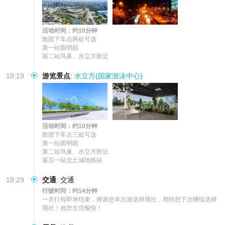
活动时间：约10分钟
散团下车点两处可选

第一站圆明园

第二站鸟巢、水立方附近
18:19
游览景点
:
水立方(国家游泳中心)
活动时间：约10分钟
散团下车点三处可选

第一站圆明园

第二站鸟巢、水立方附近

最后一站北土城地铁站
18:29
交通
:
交通
行驶时间：约14分钟
一天行程即将结束，谢谢您本次游选择我社，期待您下次继续选择
我社！祝您生活愉快！