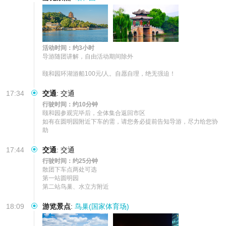
活动时间：约3小时
导游随团讲解，自由活动期间除外

颐和园环湖游船100元/人。自愿自理，绝无强迫！
17:34
交通
:
交通
行驶时间：约10分钟
颐和园参观完毕后，全体集合返回市区

如有在圆明园附近下车的需，请您务必提前告知导游，尽力给您协
助
17:44
交通
:
交通
行驶时间：约25分钟
散团下车点两处可选

第一站圆明园

第二站鸟巢、水立方附近
18:09
游览景点
:
鸟巢(国家体育场)