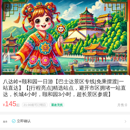

出发地:北京
万程日游-国内
八达岭+颐和园一日游【巴士达景区专线|免乘摆渡|一
站直达】【[行程亮点]精选站点，避开市区拥堵一站直
达，长城4小时，颐和园3小时，超长景区参观】
145
¥
起
月售:0
21:00前可订明日
退改无忧
立即确认

服务