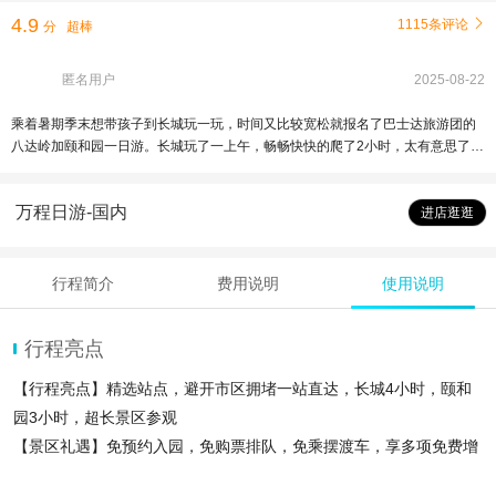
4.9
1115条评论

分
超棒
匿名用户
2025-08-22
乘着暑期季末想带孩子到长城玩一玩，时间又比较宽松就报名了巴士达旅游团的
八达岭加颐和园一日游。长城玩了一上午，畅畅快快的爬了2小时，太有意思了。
下午又跟着导游去看了颐和园，全程都有导游带着给讲讲。颐和园的船要坐一
坐，坐船能看到路上看不到的美景，推荐北京这样的长城+颐和园一天时间玩一
万程日游-国内
玩，也推荐跟着巴士达的旅游团，服务好，费用也透明。
进店逛逛
行程简介
费用说明
使用说明
行程亮点
【行程亮点】精选站点，避开市区拥堵一站直达，长城4小时，颐和
园3小时，超长景区参观
【景区礼遇】免预约入园，免购票排队，免乘摆渡车，享多项免费增
值服务，多年景区合作诚信旅行社