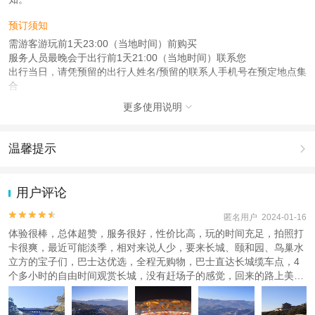
预订须知
需游客游玩前1天23:00（当地时间）前购买
服务人员最晚会于出行前1天21:00（当地时间）联系您
出行当日，请凭预留的出行人姓名/预留的联系人手机号在预定地点集
合
更多使用说明

注意事项
成人：11周岁（含）以上；
儿童：4周岁 – 10周岁；
温馨提示

查看：
查看工商执照信息
、
查看特许经营许可证信息
1.去哪儿网提醒您注意人身安全，参加有一定危险性的室内或户外活
本产品由青岛驿路同行国际旅行社有限公司代理招徕，委托社为北京永平国际旅
动（如跳伞、潜水、滑雪等）前，请务必仔细阅读
《风险提示》
。
用户评论
行社有限公司，具体的旅游服务和操作由委托社及其有资质的地接社提供
2.为普及旅游安全知识及旅游文明公约，使您的旅程顺利圆满完成，
特制定
《去哪儿网旅游安全手册》
，请您认真阅读并切实遵守。


匿名用户 2024-01-16
体验很棒，总体超赞，服务很好，性价比高，玩的时间充足，拍照打
卡很爽，最近可能淡季，相对来说人少，要来长城、颐和园、鸟巢水
立方的宝子们，巴士达优选，全程无购物，巴士直达长城缆车点，4
个多小时的自由时间观赏长城，没有赶场子的感觉，回来的路上美美
的睡了一觉，驾驶员开车平稳，座位舒服。颐和园景区2个多小时时
间讲解，我们申请去昆明湖滑冰，带孩子的别错过，一边赏景一边滑