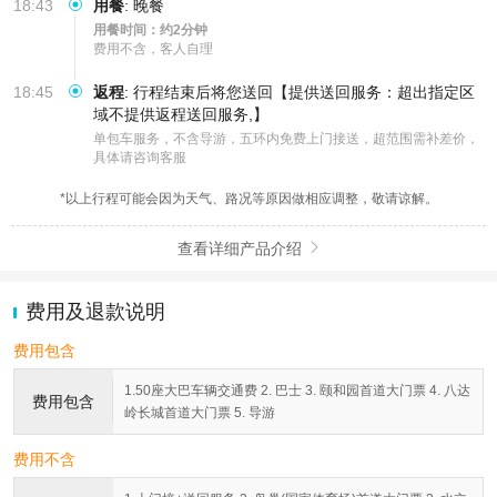
18:43
用餐
:
晚餐
用餐时间：约2分钟
费用不含，客人自理
18:45
返程
:
行程结束后将您送回【提供送回服务：超出指定区
域不提供返程送回服务,】
单包车服务，不含导游，五环内免费上门接送，超范围需补差价，
具体请咨询客服
*以上行程可能会因为天气、路况等原因做相应调整，敬请谅解。
查看详细产品介绍

费用及退款说明
费用包含
1.50座大巴车辆交通费 2. 巴士 3. 颐和园首道大门票 4. 八达
费用包含
岭长城首道大门票 5. 导游
费用不含