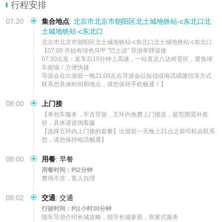
【暖心礼赠】生日当天免车费，赠鸟巢/水立方外景，享景区餐厅专属
行程安排
折扣。真无套路，无强制消
07:20
集合地点
:
北京市北京市朝阳区北土城地铁站-c东北口北
土城地铁站-c东北口
北京市北京市朝阳区北土城地铁站-c东北口北土城地铁站-c东北口

【07:00 开始有绿色马甲 "巴士达" 导游举牌迎接

07:30出发：发车后10分钟上高速，一站直达八达岭景区，避免堵
车烦恼！方便快捷

导游会在出游前一晚21:00左右导游会以短信或电话或微信等方式
联系您具体时间和地点，请您保持手机畅通！】
08:00
上门接
【单包车服务，不含导游，五环内免费上门接送，超范围需补差
价，具体请咨询客服

【选择五环内上门接的套餐】出游前一天晚上21点之前司机会联系
您，请您保持电话畅通】
08:00
用餐
:
早餐
用餐时间：约2分钟
费用不含，客人自理
08:02
交通
:
交通
行驶时间：约1小时30分钟
随车导游介绍长城攻略，指导长城参观，管家式服务
