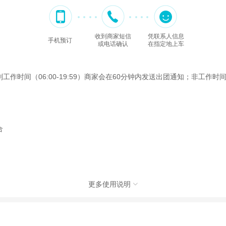
收到商家短信
凭联系人信息
手机预订
或电话确认
在指定地上车
间（06:00-19:59）商家会在60分钟内发送出团通知；非工作时间（2
合
更多使用说明

旅行社有限公司，具体的旅游服务和操作由委托社及其有资质的地接社提供