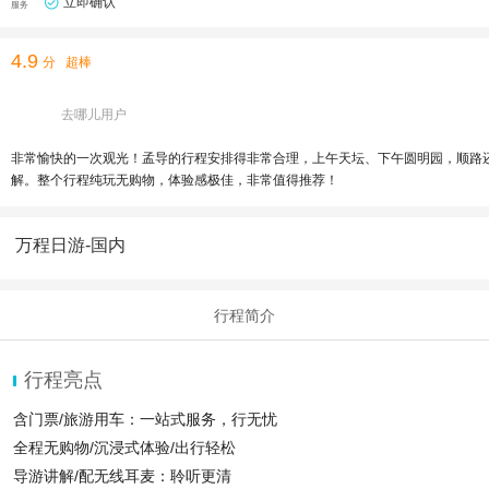
立即确认
服务
4.9
分
超棒
去哪儿用户
非常愉快的一次观光！孟导的行程安排得非常合理，上午天坛、下午圆明园，顺路
解。整个行程纯玩无购物，体验感极佳，非常值得推荐！
万程日游-国内
行程简介
行程亮点
含门票/旅游用车：一站式服务，行无忧
全程无购物/沉浸式体验/出行轻松
导游讲解/配无线耳麦：聆听更清