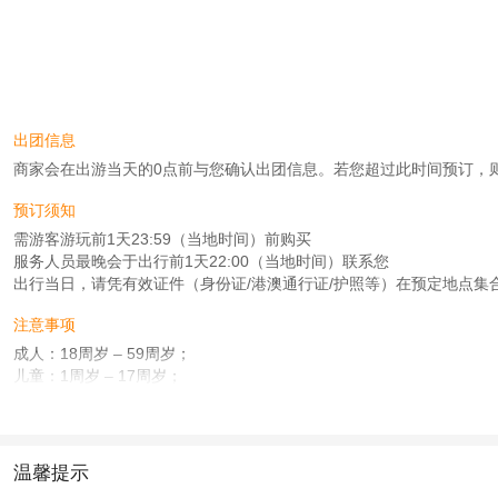
出团信息
商家会在出游当天的0点前与您确认出团信息。若您超过此时间预订，则工作时
预订须知
需游客游玩前1天23:59（当地时间）前购买
服务人员最晚会于出行前1天22:00（当地时间）联系您
出行当日，请凭有效证件（身份证/港澳通行证/护照等）在预定地点集
注意事项
成人：18周岁 – 59周岁；
儿童：1周岁 – 17周岁；
老人：60周岁（含）以上；
查看：
查看工商执照信息
、
查看特许经营许可证信息
本产品由青岛驿路同行国际旅行社有限公司代理招徕，委托社为飞恒（北京）国际
温馨提示