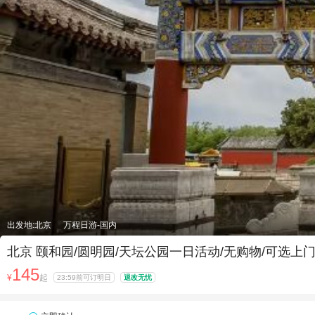
出发地:北京
万程日游-国内
北京 颐和园/圆明园/天坛公园一日活动/无购物/可选
145
¥
起
23:59前可订明日
退改无忧