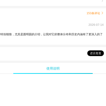

153条评论

2026-07-14
解特别细致，尤其是圆明园的介绍，让我对它的整体分布和历史内涵有了更深入的了
进店逛逛
使用说明