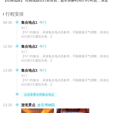
【经典线路】 经典线路出行前告知，超长讲解时间3.5小时起，深度
游览不虚此行
【贴心服务】行前行中行后专属小助理24小时线上服务，贴心提醒旅
行程安排
游日常，更省
08:30
集合地点1
:
午门
午门

【午门内集合，具体集合地点供参考，可能根据天气调整，具体以
出行前2天通知为准。】
12:50
集合地点2
:
午门
午门

【午门内集合，具体集合地点供参考，可能根据天气调整，具体以
出行前2天通知为准。】
13:00
集合地点3
:
午门
午门

【午门内集合，具体集合地点供参考，可能根据天气调整，具体以
出行前2天通知为准。】
点击查看全部集合地点
13:20
游览景点
:
故宫博物院