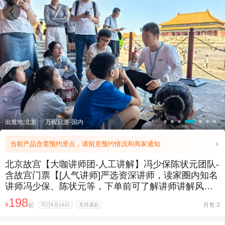

出发地:北京
万程日游-国内
当前产品含需预约景点，请留意预约情况和商家通知

北京故宫【大咖讲师团-人工讲解】冯少保陈状元团队-
含故宫门票【[人气讲师]严选资深讲师，读家圈内知名
讲师冯少保、陈状元等，下单前可了解讲师讲解风格
（别家没有哦）】
198
¥
起
月售:3
可订8月16日
支持退款