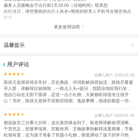
服务人员最晚会于出行前1天18:00（当地时间）联系您
出行当日，请凭预留的出行人姓名+预留的联系人手机号在预定地点
集合
更多使用说明

注意事项
成人：18周岁 – 59周岁；
儿童：5周岁 – 17周岁；
温馨提示

老人：60周岁 – 72周岁；
1.去哪儿网提醒您注意人身安全，参加有一定危险性的室内或户外活
查看：
查看工商执照信息
、
查看特许经营许可证信息
动（如跳伞、潜水、滑雪等）前，请务必仔细阅读
《风险提示》
。
用户评论
本产品由青岛驿路同行国际旅行社有限公司代理招徕，委托社为北京旅力国际旅
2.为普及旅游安全知识及旅游文明公约，使您的旅程顺利圆满完成，
行社有限公司，具体的旅游服务和操作由委托社及其有资质的地接社提供
特制定
《去哪儿网旅游安全手册》
，请您认真阅读并切实遵守。


去哪儿用户 2026-07-29
陈状元老师讲得非常好，历史典故、诗词歌赋倒背如流，路线尽量避
开人群，讲解得比较细致，一路点人头+提问，找阴凉地给我们坐，
他自己站在太阳下面讲，还送一点小礼物，大家都听得很专注很开
心！另外，陈状元老师不讲那些绯闻、鬼故事啊，他讲的都是一些真
正的历史，这点就非常难得了。家里2个初中生觉得很不错！点赞！
大家放心报他的团！


去哪儿用户 2026-07-28
都说故宫三分看七分听，这次真切体会到了。陈老师讲解条理清晰，
干货充足，把屋脊瑞兽、宫殿布局、文物故事拆解得浅显易懂，节奏
松弛有度，还为孩子准备了答题小礼物，彻底调动了孩子的学习热