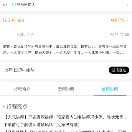
待商家确认

服务
5.0
34条评论

分
超棒
去哪儿用户
2026-07-09
陈状元是我见过的所有导游当中，最认真最负责、最有活力、最有文化底蕴的导
游。一人背个大包，提俩大袋子，一会儿发小零食，一会儿发小礼物，一会儿表
演杂技，一会儿教我们如何拍照，安排的线路都能完美避开大波人流，我们跟着
陈状元一路走走停停，边看，边听，4个小时，竟然一点没觉得累！像故宫这些大
万程日游-国内
部分是只有建筑物的地方，孩子能全程跟下来，离不开陈状元的合理安排和期间
进店逛逛
的各种互动！连我老公都说，这导游是真有点东西！
行程简介
费用说明
使用说明
行程亮点
【人气讲师】严选资深讲师，读家圈内知名讲师冯少保、陈状元等，
下单前可了解讲师讲解风格（别家没有哦）