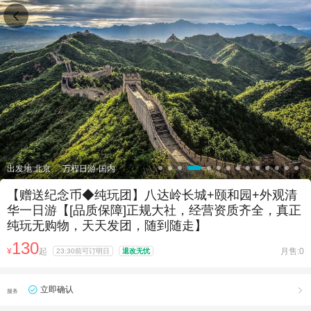

出发地:北京
万程日游-国内
【赠送纪念币◆纯玩团】八达岭长城+颐和园+外观清
华一日游【[品质保障]正规大社，经营资质齐全，真正
纯玩无购物，天天发团，随到随走】
130
¥
起
月售:0
23:30前可订明日
退改无忧
立即确认

服务