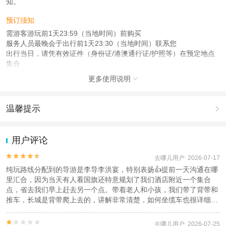
知。
预订须知
需游客游玩前1天23:59（当地时间）前购买
服务人员最晚会于出行前1天23:30（当地时间）联系您
出行当日，请凭有效证件（身份证/港澳通行证/护照等）在预定地点
集合
更多使用说明

注意事项
成人：18周岁 – 59周岁或1.2米（含）以上；
儿童：2周岁 – 17周岁或1.1米（含）以下；
温馨提示

老人：60周岁 – 99周岁；
1.去哪儿网提醒您注意人身安全，参加有一定危险性的室内或户外活
查看：
查看工商执照信息
、
查看特许经营许可证信息
动（如跳伞、潜水、滑雪等）前，请务必仔细阅读
《风险提示》
。
用户评论
本产品由青岛驿路同行国际旅行社有限公司代理招徕，委托社为北京锋辉国际旅
2.为普及旅游安全知识及旅游文明公约，使您的旅程顺利圆满完成，
游有限公司，具体的旅游服务和操作由委托社及其有资质的地接社提供
特制定
《去哪儿网旅游安全手册》
，请您认真阅读并切实遵守。


去哪儿用户 2026-07-17
纯玩路线分配到的导游是李导李洪宴，特别表扬👍提前一天沟通在哪
里汇合，因为当天有人看国旗还特意规划了我们酒店附近一个集合
点，省去我们早上赶去另一个点。带着老人和小孩，我们带了背带和
推车，长城是背带爬上去的，讲解非常清楚，如何坐缆车也很详细，
没有走冤枉路，对于带娃家庭太重要了‼️小插曲在最后下车的时候忘
了东西，她也帮我联系好了司机，过去碰头取回了！特别好的旅游体


去哪儿用户 2026-07-25