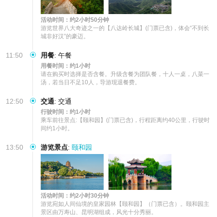
活动时间：约2小时50分钟
游览世界八大奇迹之一的【八达岭长城】(门票已含)，体会“不到长
城非好汉”的豪迈。
11:50
用餐
:
午餐
用餐时间：约1小时
请在购买时选择是否含餐。升级含餐为团队餐，十人一桌，八菜一
汤，若当日不足10人，导游现退餐费。
12:50
交通
:
交通
行驶时间：约1小时
乘车前往景点:【颐和园】(门票已含)，行程距离约40公里，行驶时
间约1小时。
13:50
游览景点
:
颐和园
活动时间：约2小时30分钟
游览宛如人间仙境的皇家园林【颐和园】（门票已含）。颐和园主
景区由万寿山、昆明湖组成，风光十分秀丽。