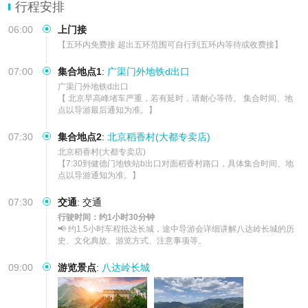
【安心服务】豪华空调旅游大巴，优秀中文导游，服务周
行程安排
06:00
上门接
【五环内免费接 超出五环范围可自行到五环内等待或收费接】
07:00
集合地点1
:
广渠门外地铁d出口
广渠门外地铁d出口 

【 北京早高峰堵车严重，若有延时，请耐心等待。 集合时间、地
点以导游最后通知为准。】
07:30
集合地点2
:
北京稻香村(大都专卖店)
北京稻香村(大都专卖店)

【7:30到健德门地铁站b出口对面稻香村路口，具体集合时间、地
点以导游通知为准。】
07:30
交通
:
交通
行驶时间：约1小时30分钟
📢 约1.5小时车程抵达长城，途中导游会详细讲解八达岭长城的历
史、文化典故、游览方式、注意事项等。
09:00
游览景点
:
八达岭长城