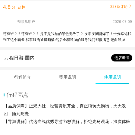
4.8
228条评论

分
超棒
去哪儿用户
2026-07-09
还有谁？？还有谁？？ 是不是我拍的景色无敌了？ 发朋友圈都爆了！十分幸运找
到了这个套餐 和客服沟通挺顺畅 然后全程导游的服务我们都很满意 还向导游请
教了最佳拍摄地点 就是平时不爱活动的我是真累啊 不过太值了！！！还有友情提
醒大家出门注意做好防晒啊！
万程日游-国内
进店逛逛
行程简介
费用说明
使用说明
行程亮点
【品质保障】正规大社，经营资质齐全，真正纯玩无购物，天天发
团，随到随走
【导游讲解】优选专线优秀导游为您讲解，拒绝走马观花，深度体验
皇家文化