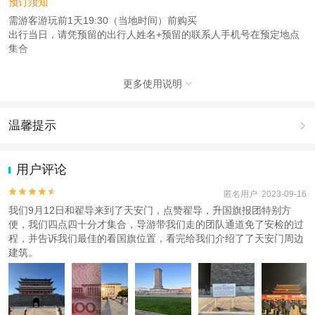
预订须知
需游客游玩前1天19:30（当地时间）前购买
出行当日，请凭预留的出行人姓名+预留的联系人手机号在预定地点
集合
注意事项
更多使用说明

成人：1.2米（含）以上；
儿童：0.9米 – 1.19米；
温馨提示

查看：
查看工商执照信息
、
查看特许经营许可证信息
本产品由青岛驿路同行国际旅行社有限公司代理招徕，委托社为爱行者旅游（北
1.去哪儿网提醒您注意人身安全，参加有一定危险性的室内或户外活
京）有限公司，具体的旅游服务和操作由委托社及其有资质的地接社提供
动（如跳伞、潜水、滑雪等）前，请务必仔细阅读
《风险提示》
。
用户评论
2.为普及旅游安全知识及旅游文明公约，使您的旅程顺利圆满完成，
特制定
《去哪儿网旅游安全手册》
，请您认真阅读并切实遵守。


匿名用户 2023-09-16
我们9月12日和翟导来到了天安门，点赞翟导，升国旗报团特别方
便，我们四点四十分才集合，导游带我们走的团队通道免了安检的过
程，并告诉我们最佳的看国旗位置，看完给我们介绍了了天安门周边
建筑。