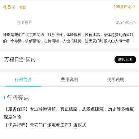
4.5
205条评论

分
满意
匿名用户
2024-05-04
珠珠是我们在北京期间遇，服务很好，体验很棒，性价比高，总体超赞到的最好
的一个导游，讲解清楚，思路清晰，人也很机灵，进天安门时候人山人海带着我
们很顺利就进去了，给漂亮的珠珠导游点赞！
万程日游-国内
进店逛逛
行程简介
费用说明
使用说明
行程亮点
【服务保障】专业导游讲解，真正线路，从景点建筑，历史等多维度
深度体验
【优选行程】天安门广场观看庄严升旗仪式
【安心出行】导游带领入园，省时安心出