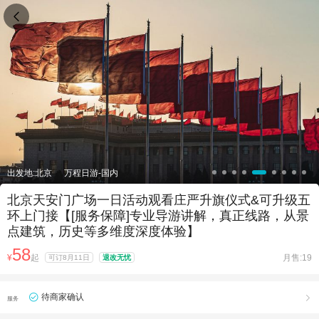

出发地:北京
万程日游-国内
北京天安门广场一日活动观看庄严升旗仪式&可升级五
环上门接【[服务保障]专业导游讲解，真正线路，从景
点建筑，历史等多维度深度体验】
58
¥
起
月售:19
可订8月11日
退改无忧
待商家确认

服务