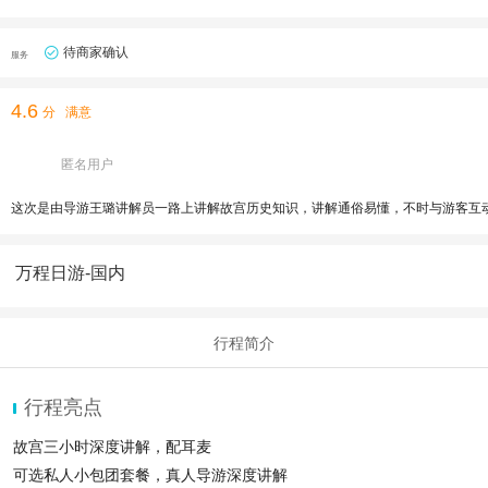
待商家确认
服务
4.6
分
满意
匿名用户
这次是由导游王璐讲解员一路上讲解故宫历史知识，讲解通俗易懂，不时与游客互
万程日游-国内
行程简介
行程亮点
故宫三小时深度讲解，配耳麦
可选私人小包团套餐，真人导游深度讲解