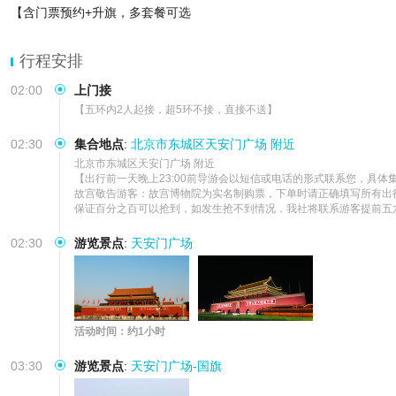
【含门票预约+升旗，多套餐可选
行程安排
02:00
上门接
【五环内2人起接，超5环不接，直接不送】
02:30
集合地点
:
北京市东城区天安门广场 附近
北京市东城区天安门广场 附近            

【出行前一天晚上23:00前导游会以短信或电话的形式联系您，具体
故宫敬告游客：故宫博物院为实名制购票，下单时请正确填写所有出
保证百分之百可以抢到，如发生抢不到情况，我社将联系游客提前五
02:30
游览景点
:
天安门广场
活动时间：约1小时
03:30
游览景点
:
天安门广场-国旗