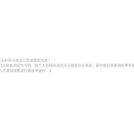
集合时间与地点已导游通知为准！

行人姓名和证件号码，因个人原因造成无法入园需自行承担。因节假日或暑期旺季等
六天通知游客进行退改等操作。】