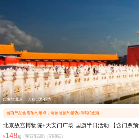
出发地:北京
万程日游-国内
当前产品含需预约景点，请留意预约情况和商家通知
北京故宫博物院+天安门广场-国旗半日活动 【含门票
148
¥
起
可订8月14日
支持退款