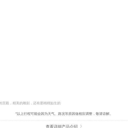
的宫殿，精美的雕刻，还有那栩栩如生的
*以上行程可能会因为天气、路况等原因做相应调整，敬请谅解。
查看详细产品介绍
