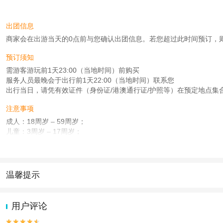
出团信息
商家会在出游当天的0点前与您确认出团信息。若您超过此时间预订，则工作时
预订须知
需游客游玩前1天23:00（当地时间）前购买
服务人员最晚会于出行前1天22:00（当地时间）联系您
出行当日，请凭有效证件（身份证/港澳通行证/护照等）在预定地点集
注意事项
成人：18周岁 – 59周岁；
儿童：3周岁 – 17周岁；
老人：60周岁 – 83周岁；
查看：
查看工商执照信息
、
查看特许经营许可证信息
本产品由青岛驿路同行国际旅行社有限公司代理招徕，委托社为北京首善畅行国际
温馨提示
1.去哪儿网提醒您注意人身安全，参加有一定危险性的室内或户外活
2.为普及旅游安全知识及旅游文明公约，使您的旅程顺利圆满完成，特
用户评论

