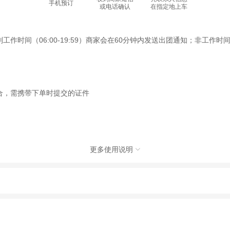
手机预订
或电话确认
在指定地上车
间（06:00-19:59）商家会在60分钟内发送出团通知；非工作时间（2
合，需携带下单时提交的证件
更多使用说明

旅行社有限公司，具体的旅游服务和操作由委托社及其有资质的地接社提供
动（如跳伞、潜水、滑雪等）前，请务必仔细阅读
《风险提示》
。
制定
《去哪儿网旅游安全手册》
，请您认真阅读并切实遵守。