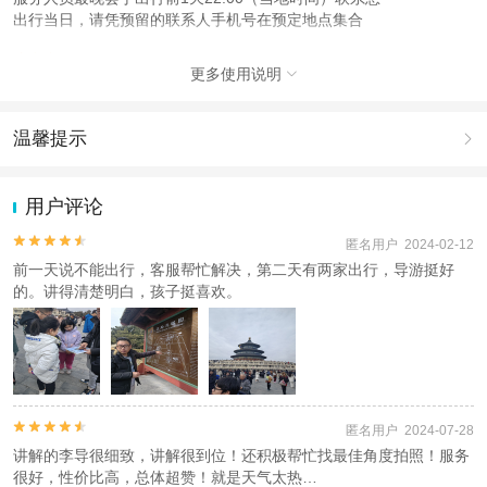
出行当日，请凭预留的联系人手机号在预定地点集合
注意事项
更多使用说明

成人：18周岁 – 59周岁；
儿童：6周岁 – 17周岁；
老人：60周岁（含）以上；
温馨提示

查看：
查看工商执照信息
、
查看特许经营许可证信息
1.去哪儿网提醒您注意人身安全，参加有一定危险性的室内或户外活
本产品由青岛驿路同行国际旅行社有限公司代理招徕，委托社为北京去哪游国际
动（如跳伞、潜水、滑雪等）前，请务必仔细阅读
《风险提示》
。
用户评论
旅行社有限公司，具体的旅游服务和操作由委托社及其有资质的地接社提供
2.为普及旅游安全知识及旅游文明公约，使您的旅程顺利圆满完成，
特制定
《去哪儿网旅游安全手册》
，请您认真阅读并切实遵守。


匿名用户 2024-02-12
前一天说不能出行，客服帮忙解决，第二天有两家出行，导游挺好
的。讲得清楚明白，孩子挺喜欢。


匿名用户 2024-07-28
讲解的李导很细致，讲解很到位！还积极帮忙找最佳角度拍照！服务
很好，性价比高，总体超赞！就是天气太热…