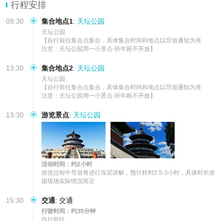
解析天坛六百年建筑典故与历史故事，从圜丘坛到祈年殿，沉浸式触
行程安排
摸古代祭祀文化脉
09:30
集合地点1
:
天坛公园
天坛公园

【自行前往集合点集合，具体集合时间和地点以导游通知为准

注意：天坛公园周一小景点-祈年殿不开放】
13:30
集合地点2
:
天坛公园
天坛公园

【自行前往集合点集合，具体集合时间和地点以导游通知为准

注意：天坛公园周一小景点-祈年殿不开放】
13:30
游览景点
:
天坛公园
活动时间：约2小时
游览过程中导游将进行深层讲解，预计耗时2.5-3小时，具体时长依
据现场实际情况而定
15:30
交通
:
交通
行驶时间：约30分钟
自行前往