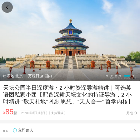

出发地:北京
万程日游-国内
天坛公园半日深度游・2 小时资深导游精讲｜可选英
语团私家小团【配备深耕天坛文化的持证导游，2 小
时精讲 “敬天礼地” 礼制思想、“天人合一” 哲学内核】
85
¥
起
月售:0
21:00前可订明日
支持退款
立即确认

服务