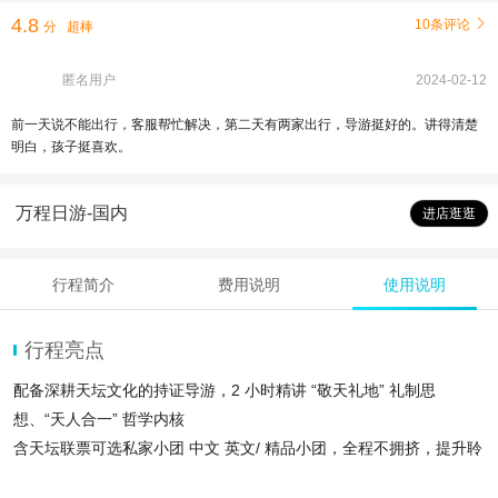
4.8
10条评论

分
超棒
匿名用户
2024-02-12
前一天说不能出行，客服帮忙解决，第二天有两家出行，导游挺好的。讲得清楚
明白，孩子挺喜欢。
万程日游-国内
进店逛逛
行程简介
费用说明
使用说明
行程亮点
配备深耕天坛文化的持证导游，2 小时精讲 “敬天礼地” 礼制思
想、“天人合一” 哲学内核
含天坛联票可选私家小团 中文 英文/ 精品小团，全程不拥挤，提升聆
听体验。