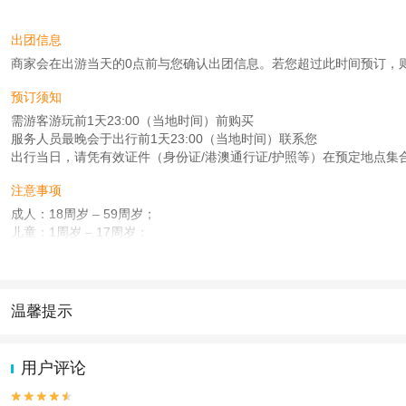
出团信息
商家会在出游当天的0点前与您确认出团信息。若您超过此时间预订，则工作时
预订须知
需游客游玩前1天23:00（当地时间）前购买
服务人员最晚会于出行前1天23:00（当地时间）联系您
出行当日，请凭有效证件（身份证/港澳通行证/护照等）在预定地点集
注意事项
成人：18周岁 – 59周岁；
儿童：1周岁 – 17周岁；
老人：60周岁（含）以上；
查看：
查看工商执照信息
、
查看特许经营许可证信息
本产品由青岛驿路同行国际旅行社有限公司代理招徕，委托社为北京宇遥国际旅行
温馨提示
1.去哪儿网提醒您注意人身安全，参加有一定危险性的室内或户外活
2.为普及旅游安全知识及旅游文明公约，使您的旅程顺利圆满完成，特
用户评论

