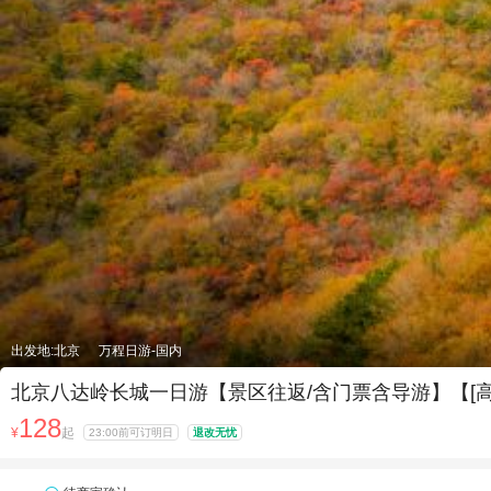
出发地:北京
万程日游-国内
北京八达岭长城一日游【景区往返/含门票含导游】【[
128
¥
起
23:00前可订明日
退改无忧