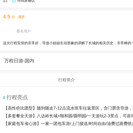
待商家确认
服务
4.5
分
满意
匿名用户
这次行程安排的非常好，导游小姐姐生动形象的讲解了长城的相关历史，非常棒的
万程日游-国内
行程简介
行程亮点
【高性价比团型】随到随走7-12点流水班车往返景区，含门票含导游
【多套餐全天游】八达岭长城+颐和园/圆明园/一天游玩2-3景点，可
【家庭包车省心游】一家一团包车游/上门接送/时间自由/油费过路费统