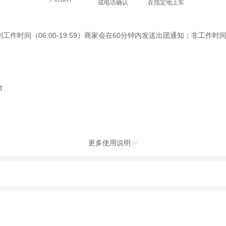
或电话确认
在指定地上车
间（06:00-19:59）商家会在60分钟内发送出团通知；非工作时间（2
合
更多使用说明

社有限公司，具体的旅游服务和操作由委托社及其有资质的地接社提供
动（如跳伞、潜水、滑雪等）前，请务必仔细阅读
《风险提示》
。
制定
《去哪儿网旅游安全手册》
，请您认真阅读并切实遵守。