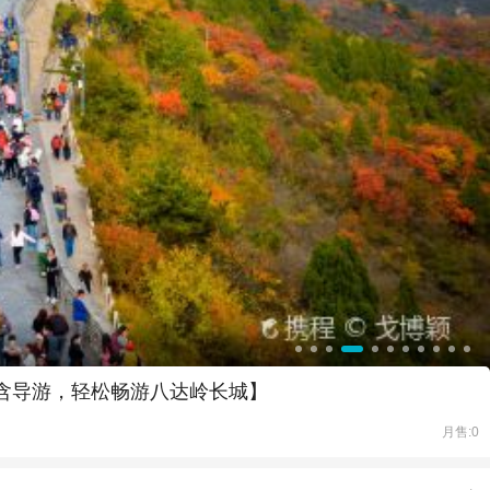
票含导游，轻松畅游八达岭长城】
月售:0