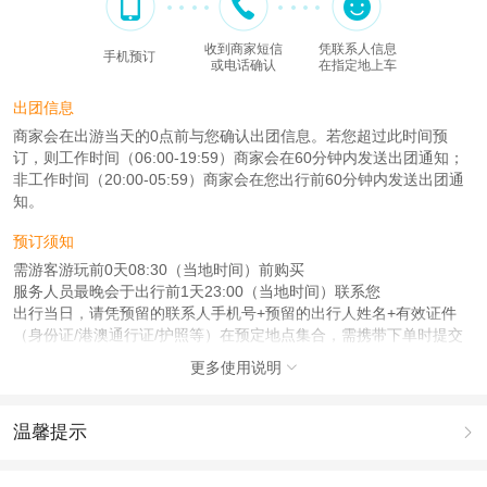
收到商家短信
凭联系人信息
手机预订
或电话确认
在指定地上车
出团信息
商家会在出游当天的0点前与您确认出团信息。若您超过此时间预
订，则工作时间（06:00-19:59）商家会在60分钟内发送出团通知；
非工作时间（20:00-05:59）商家会在您出行前60分钟内发送出团通
知。
预订须知
需游客游玩前0天08:30（当地时间）前购买
服务人员最晚会于出行前1天23:00（当地时间）联系您
出行当日，请凭预留的联系人手机号+预留的出行人姓名+有效证件
（身份证/港澳通行证/护照等）在预定地点集合，需携带下单时提交
的证件
更多使用说明

注意事项
成人：18周岁 – 59周岁；
温馨提示

儿童：3周岁 – 17周岁；
老人：60周岁 – 120周岁；
1.去哪儿网提醒您注意人身安全，参加有一定危险性的室内或户外活