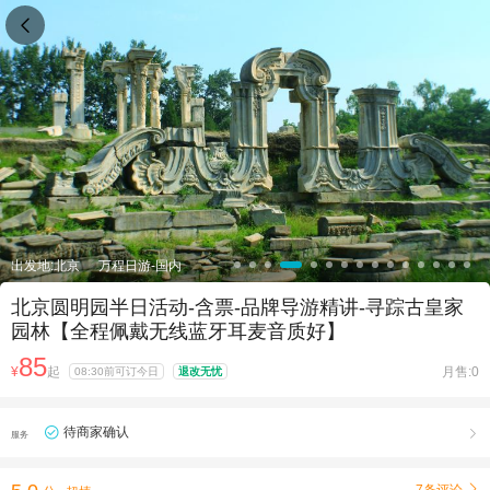

出发地:北京
万程日游-国内
北京圆明园半日活动-含票-品牌导游精讲-寻踪古皇家
园林【全程佩戴无线蓝牙耳麦音质好】
85
¥
起
月售:0
08:30前可订今日
退改无忧
待商家确认

服务
