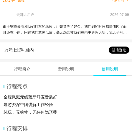
5.0
7条评论
分
超棒
去哪儿用户
2026-07-09
由于突降暴雨和我们打车的缘故，让魏导等了好久。我们到的时候都快闭园了而
且还在下雨。问过我们意见以后，毫无怨言带我们在雨中勇闯天坛，我儿子可兴
奋，全身都湿了，还说好好玩，太爽了，我们也觉得来都来了不能留下遗憾，下
雨被淋也是一种独特的体验！看得出来魏导怕我们错过精华景点，想给我们多讲
万程日游-国内
点东西，想多带我们看一些，所以即使工作人员清场他也想吧要讲的讲完！这样
进店逛逛
有人情味的导游现在不多了。
行程简介
费用说明
使用说明
行程亮点
全程佩戴无线蓝牙耳麦音质好
导游资深带团讲解工作经验
纯玩，无购物，无任何隐形费
行程安排