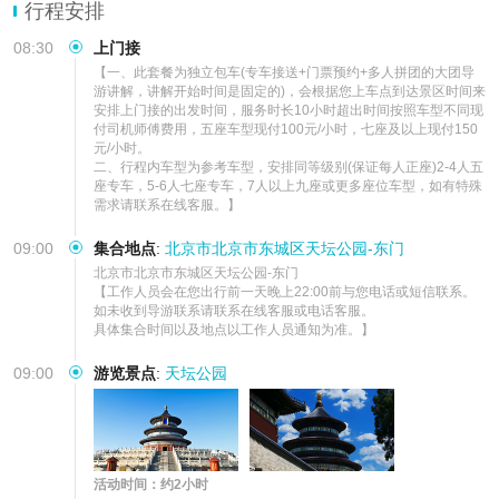
行程安排
08:30
上门接
【一、此套餐为独立包车(专车接送+门票预约+多人拼团的大团导
游讲解，讲解开始时间是固定的)，会根据您上车点到达景区时间来
安排上门接的出发时间，服务时长10小时超出时间按照车型不同现
付司机师傅费用，五座车型现付100元/小时，七座及以上现付150
元/小时。

二、行程内车型为参考车型，安排同等级别(保证每人正座)2-4人五
座专车，5-6人七座专车，7人以上九座或更多座位车型，如有特殊
需求请联系在线客服。】
09:00
集合地点
:
北京市北京市东城区天坛公园-东门
北京市北京市东城区天坛公园-东门

【工作人员会在您出行前一天晚上22:00前与您电话或短信联系。
如未收到导游联系请联系在线客服或电话客服。

具体集合时间以及地点以工作人员通知为准。】
09:00
游览景点
:
天坛公园
活动时间：约2小时