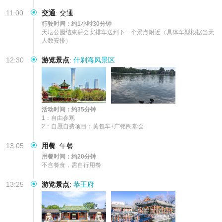
11:00
交通
:
交通
行驶时间：约1小时30分钟
天坛公园结束后会安排车送到下一个景点附近（具体车型根据当天
人数安排）
12:30
游览景点
:
什刹海风景区
活动时间：约35分钟
1：自由参观

2：自愿自费项目：黄包车+广铭阁堂会
13:05
用餐
:
午餐
用餐时间：约20分钟
不含餐食，需自行用餐
13:25
游览景点
:
恭王府