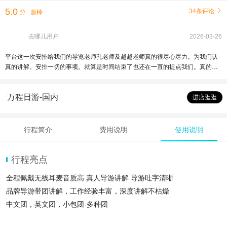
5.0
34条评论

分
超棒
去哪儿用户
2026-03-26
平台这一次安排给我们的导览老师孔老师及越越老师真的很尽心尽力。为我们认
真的讲解。安排一切的事项。就算是时间结束了也还在一直的提点我们。真的很
感激人。也唤醒了自己历史的模糊界限。总而言之。这一趟天坛及恭王府的旅程
10分满意😀
万程日游-国内
进店逛逛
行程简介
费用说明
使用说明
行程亮点
全程佩戴无线耳麦音质高 真人导游讲解 导游吐字清晰
品牌导游带团讲解，工作经验丰富，深度讲解不枯燥
中文团，英文团，小包团-多种团