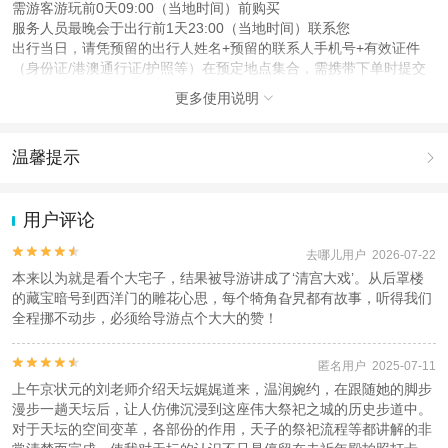
需游客游玩前0天09:00（当地时间）前购买
服务人员最晚会于出行前1天23:00（当地时间）联系您
出行当日，请凭预留的出行人姓名+预留的联系人手机号+有效证件
（身份证/港澳通行证/护照等）在预定地点集合，需携带下单时提交
的证件
更多使用说明

注意事项
成人：18周岁 – 59周岁；
温馨提示

儿童：17周岁（含）以下；
老人：60周岁（含）以上；
1.去哪儿网提醒您注意人身安全，参加有一定危险性的室内或户外活
动（如跳伞、潜水、滑雪等）前，请务必仔细阅读
《风险提示》
。
用户评论
查看：
查看工商执照信息
、
查看特许经营许可证信息
2.为普及旅游安全知识及旅游文明公约，使您的旅程顺利圆满完成，
本产品由青岛驿路同行国际旅行社有限公司代理招徕，委托社为北京蜂巢国际旅
特制定
《去哪儿网旅游安全手册》
，请您认真阅读并切实遵守。


去哪儿用户 2026-07-22
行社有限公司，具体的旅游服务和操作由委托社及其有资质的地接社提供
本来以为就是看个大宅子，结果被导游讲成了‘清宫大戏’。从后罩楼
的藏宝暗号到西洋门的雕花心思，每个犄角旮旯都有故事，听得我们
全程挪不动步，必须给导游点个大大的赞！


匿名用户 2025-07-11
上午京状元的刘老师介绍天坛娓娓道来，温润婉约，在跟随她的脚步
漫步一趟天坛后，让人仿佛沉浸到这座伟大祭祀之城的历史步道中。
对于天坛的空间变革，各部份的作用，天子的祭祀流程等都讲解的非