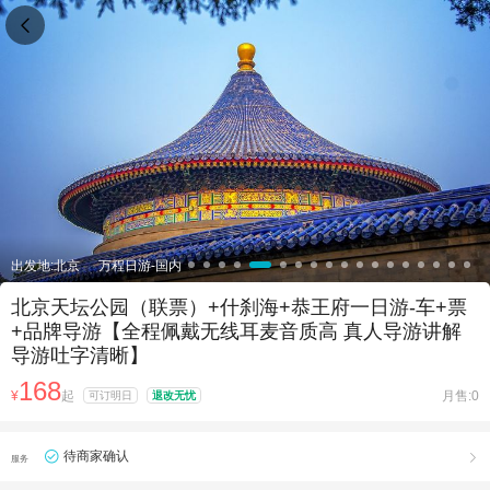

出发地:北京
万程日游-国内
北京天坛公园（联票）+什刹海+恭王府一日游-车+票
+品牌导游【全程佩戴无线耳麦音质高 真人导游讲解
导游吐字清晰】
168
¥
起
月售:0
可订明日
退改无忧
待商家确认

服务