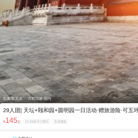
出发地:北京
万程日游-国内
29人团| 天坛+颐和园+圆明园一日活动·赠旅游险·
145
¥
起
23:59前可订明日
支持退款