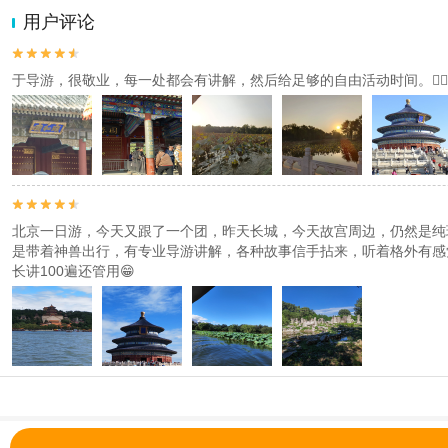
2.为普及旅游安全知识及旅游文明公约，使您的旅程顺利圆满完成，特
用户评论


于导游，很敬业，每一处都会有讲解，然后给足够的自由活动时间。👍🏻👍🏻👍🏻👍🏻👍🏻👍🏻


北京一日游，今天又跟了一个团，昨天长城，今天故宫周边，仍然是纯
是带着神兽出行，有专业导游讲解，各种故事信手拈来，听着格外有感
长讲100遍还管用😁