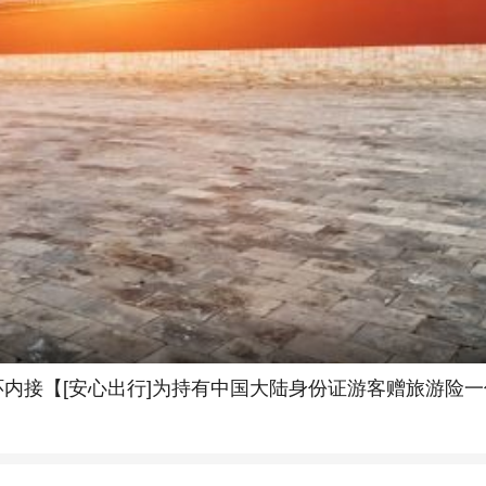
可五环内接【[安心出行]为持有中国大陆身份证游客赠旅游险