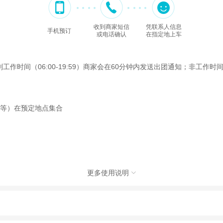
收到商家短信
凭联系人信息
手机预订
或电话确认
在指定地上车
间（06:00-19:59）商家会在60分钟内发送出团通知；非工作时间（2
照等）在预定地点集合
更多使用说明

社有限公司，具体的旅游服务和操作由委托社及其有资质的地接社提供
动（如跳伞、潜水、滑雪等）前，请务必仔细阅读
《风险提示》
。