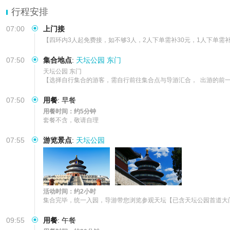
行程安排
07:00
上门接
【四环内3人起免费接，如不够3人，2人下单需补30元，1人下单需
07:50
集合地点
:
天坛公园 东门
天坛公园 东门        

【选择自行集合的游客，需自行前往集合点与导游汇合，  出游的前一天
07:50
用餐
:
早餐
用餐时间：约5分钟
套餐不含，敬请自理
07:55
游览景点
:
天坛公园
活动时间：约2小时
集合完毕，统一入园，导游带您浏览参观天坛【已含天坛公园首道大
09:55
用餐
:
午餐