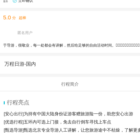
立即确认
服务
5.0
分
超棒
匿名用户
于导游，很敬业，每一处都会有讲解，然后给足够的自由活动时间。👍🏻👍🏻👍🏻👍🏻👍🏻👍🏻👍🏻👍🏻👍
万程日游-国内
行程简介
行程亮点
[安心出行]为持有中国大陆身份证游客赠旅游险一份，助您安心出游
[优选行程]五环内可选上门接，免去自行倒车寻找上车点
[甄选导游]甄选北京专业导游人工讲解，让您旅游途中不枯燥，了解更