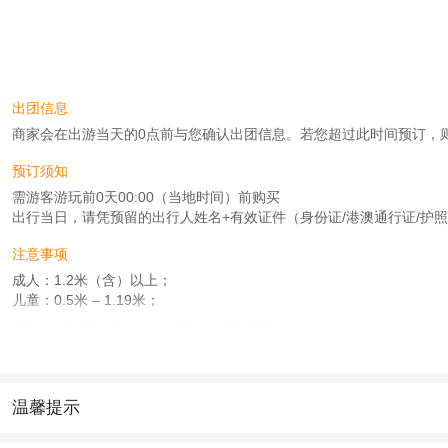
出团信息
商家会在出游当天的0点前与您确认出团信息。若您超过此时间预订，则工作时
预订须知
需游客游玩前0天00:00（当地时间）前购买
出行当日，请凭预留的出行人姓名+有效证件（身份证/港澳通行证/护
注意事项
成人：1.2米（含）以上；
儿童：0.5米 – 1.19米；
查看：
查看工商执照信息
、
查看特许经营许可证信息
本产品由青岛驿路同行国际旅行社有限公司代理招徕，委托社为北京北斗国际旅行
温馨提示
1.去哪儿网提醒您注意人身安全，参加有一定危险性的室内或户外活