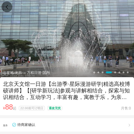

出发地:北京
万程日游-国内
北京天文馆一日游【出游季·星际漫游研学|精选高校博
硕讲师】【[研学新玩法]参观与讲解相结合，探索与知
识相结合，互动学习，丰富有趣，寓教于乐，为亲子
带来优质的体验】
88
¥
起
月售:0
22:00前可订明日
退改无忧
待商家确认

服务