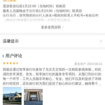
需游客游玩前1天22:00（当地时间）前购买
服务人员最晚会于出行前1天23:00（当地时间）联系您
出行当日，请凭预留的出行人姓名+预留的联系人手机号+有效证件
（身份证/港澳通行证/护照等）在预定地点集合
更多使用说明

注意事项
成人：18周岁 – 59周岁；
儿童：4周岁 – 17周岁；
温馨提示

老人：60周岁 – 80周岁；
1.去哪儿网提醒您注意人身安全，参加有一定危险性的室内或户外活
查看：
查看工商执照信息
、
查看特许经营许可证信息
动（如跳伞、潜水、滑雪等）前，请务必仔细阅读
《风险提示》
。
用户评论
本产品由青岛驿路同行国际旅行社有限公司代理招徕，委托社为华夏旅(北京)国
2.为普及旅游安全知识及旅游文明公约，使您的旅程顺利圆满完成，
际旅行社有限公司，具体的旅游服务和操作由委托社及其有资质的地接社提供
特制定
《去哪儿网旅游安全手册》
，请您认真阅读并切实遵守。


匿名用户 2024-08-21
我最近通过智享旅行社参加了北京天文馆的一次精彩参观体验，对此
感到非常满意。首先，智享旅行社的服务非常周到。从预订到出行的
每一个环节，工作人员都非常耐心、专业。他们不仅及时提供了详细
的行程安排，还在旅行前为我们提供了贴心的出行建议，确保整个行
程顺利进行。 北京天文馆的参观体验无与伦比。展馆内的设施设备先
进，展品丰富多样，特别是全息天象演示，令人叹为观止。通过这次
参观，我不仅学习到了许多天文知识，还加深了对宇宙奥秘的兴趣。
馆内的讲解员非常专业，能够以通俗易懂的方式解释复杂的天文现