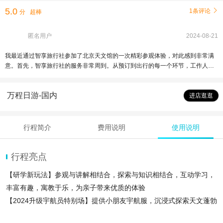
5.0
1条评论

分
超棒
匿名用户
2024-08-21
我最近通过智享旅行社参加了北京天文馆的一次精彩参观体验，对此感到非常满
意。首先，智享旅行社的服务非常周到。从预订到出行的每一个环节，工作人员
都非常耐心、专业。他们不仅及时提供了详细的行程安排，还在旅行前为我们提
供了贴心的出行建议，确保整个行程顺利进行。 北京天文馆的参观体验无与伦
万程日游-国内
比。展馆内的设施设备先进，展品丰富多样，特别是全息天象演示，令人叹为观
进店逛逛
止。通过这次参观，我不仅学习到了许多天文知识，还加深了对宇宙奥秘的兴
趣。馆内的讲解员非常专业，能够以通俗易懂的方式解释复杂的天文现象，整个
讲解生动有趣，听得非常过瘾。 特别要提到的是，智享旅行社安排的整个行程非
行程简介
费用说明
使用说明
常合理，既保证了充足的参观时间，又为我们提供了舒适的休息空间，真正做到
了劳逸结合。总的来说，这次旅行不仅让我增长了见识，还为我留下了难忘的回
忆。我强烈推荐智享旅行社以及北京天文馆给所有热爱科学和天文的人士。
行程亮点
【研学新玩法】参观与讲解相结合，探索与知识相结合，互动学习，
丰富有趣，寓教于乐，为亲子带来优质的体验
【2024升级宇航员特别场】提供小朋友宇航服，沉浸式探索天文蓬勃
魅力，让小朋友体验一场穿越时光的遇见