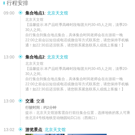
【专业讲解】在资深讲师的带领下，让小朋友认识浩瀚无垠的宇宙，
行程安排
感受宇宙的奥妙与神奇，激发小朋友的探索
09:00
集合地点1
:
北京天文馆
北京天文馆

【温馨提示:本产品旺季高峰时段每团大约30-45人之间，淡季20-
30人之间。

自行集合到集合地点集合，具体集合时间老师会在出游前一晚
22:00之前会以短信或电话或微信等方式联系您，请您保持手机畅
通！如22:30后还没联系，请您联系紧急联系人或线上客服！】
13:00
集合地点2
:
北京天文馆
北京天文馆

【温馨提示:本产品旺季高峰时段每团大约30-45人之间，淡季20-
30人之间。

自行集合到集合地点集合，具体集合时间老师会在出游前一晚
22:00之前会以短信或电话或微信等方式联系您，请您保持手机畅
通！如22:30后还没联系，请您联系紧急联系人或线上客服！】
13:00
交通
:
交通
行驶时间：约2分钟
提示：北京天文馆游客需自行前往集合位置，选择地铁的客人可乘
坐北京4号线地铁至动物园站D口出（西南口）
13:02
游览景点
:
北京天文馆